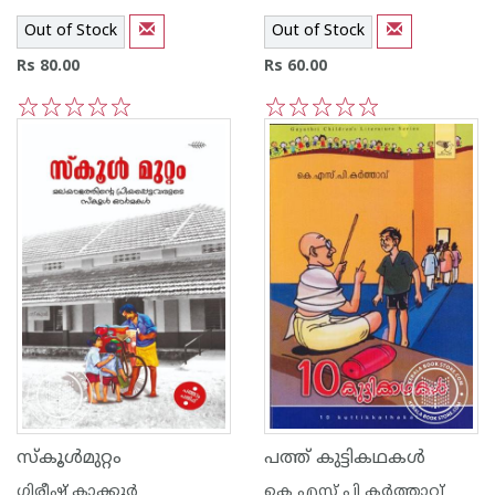
Out of Stock
Out of Stock
Rs 80.00
Rs 60.00
1
2
3
4
5
1
2
3
4
5
സ്കൂള്‍മുറ്റം
പത്ത് കുട്ടികഥകള്‍
ഗിരീഷ് കാക്കൂര്‍‌
കെ എസ് പി കര്‍ത്താവ്