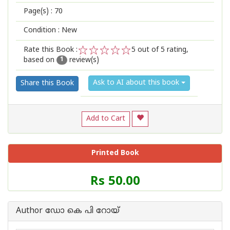
Page(s) :
70
Condition : New
Rate this Book :
5
out of 5 rating,
based on
review(s)
1
2
3
4
5
1
Ask to AI about this book
Share this Book
Add to Cart
Printed Book
Price
Rs 50.00
of
this
Book
Author ഡോ കെ പി റോയ്
is