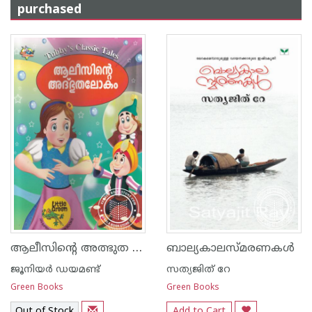
purchased
ആലീസിന്റെ അത്ഭുത ലോകം
ബാല്യകാലസ്മരണകള്‍
ജൂനിയര്‍ ഡയമണ്ട്
സത്യജിത് റേ
Green Books
Green Books
Out of Stock
Add to Cart