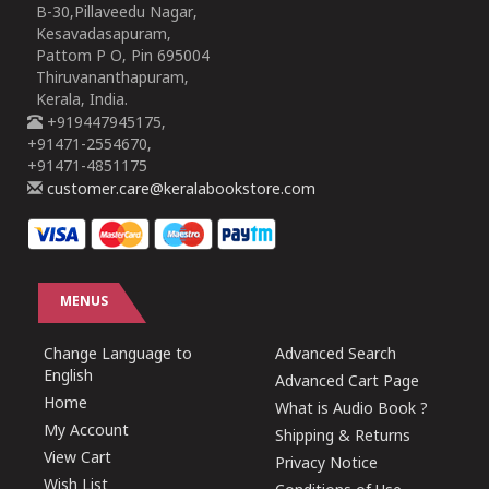
B-30,Pillaveedu Nagar,
Kesavadasapuram,
Pattom P O, Pin 695004
Thiruvananthapuram,
Kerala, India.
+919447945175,
+91471-2554670,
+91471-4851175
customer.care@keralabookstore.com
MENUS
Change Language to
Advanced Search
English
Advanced Cart Page
Home
What is Audio Book ?
My Account
Shipping & Returns
View Cart
Privacy Notice
Wish List