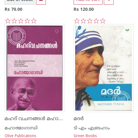
Rs 70.00
Rs 120.00
1
2
3
4
5
1
2
3
4
5
മഹദ് വചനങ്ങള്‍ മഹാത്മാഗാന്ധി
മദര്‍
മഹാത്മാഗാന്ധി
ടി എം എബ്രഹാം
Olive Publications
Green Books