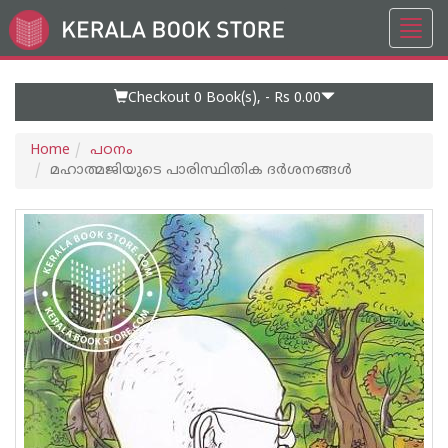
Toggl
Go
navig
to
Home
Page
Checkout 0
Book(s), -
Rs 0.00
Home
പഠനം
മഹാത്മജിയുടെ പാരിസ്ഥിതിക ദര്‍ശനങ്ങള്‍