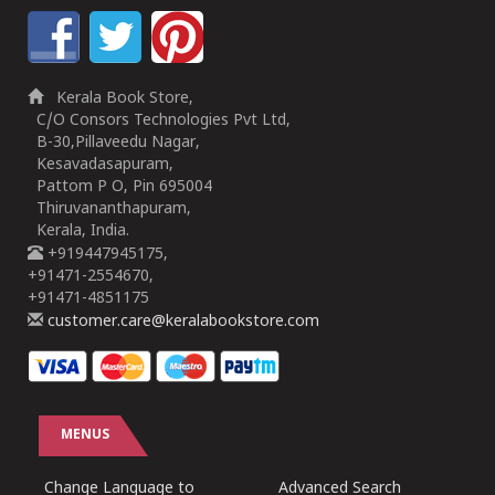
Kerala Book Store,
C/O Consors Technologies Pvt Ltd,
B-30,Pillaveedu Nagar,
Kesavadasapuram,
Pattom P O, Pin 695004
Thiruvananthapuram,
Kerala, India.
+919447945175,
+91471-2554670,
+91471-4851175
customer.care@keralabookstore.com
MENUS
Change Language to
Advanced Search