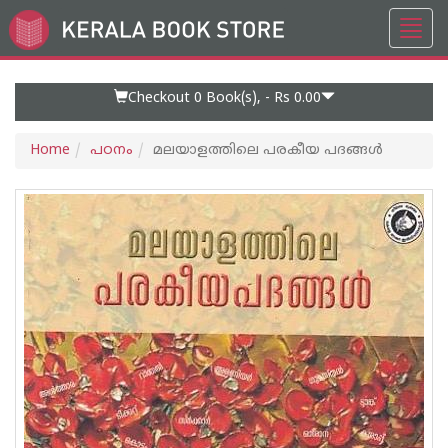
Toggl
Go
navig
to
Home
Page
Checkout 0
Book(s), -
Rs 0.00
Home
പഠനം
മലയാളത്തിലെ പരകീയ പദങ്ങള്‍