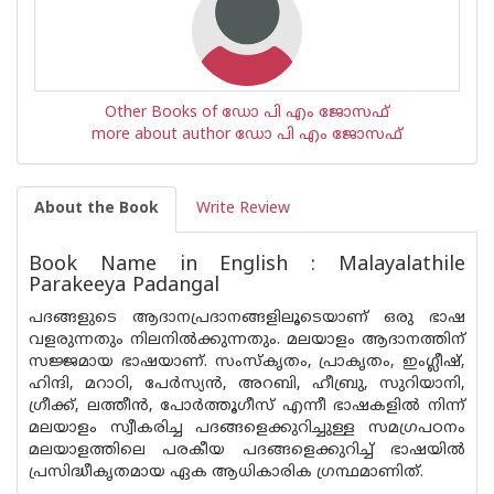
Other Books of ഡോ പി എം ജോസഫ്
more about author ഡോ പി എം ജോസഫ്
About the Book
Write Review
Book Name in English : Malayalathile
Parakeeya Padangal
പദങ്ങളുടെ ആദാനപ്രദാനങ്ങളിലൂടെയാണ് ഒരു ഭാഷ
വളരുന്നതും നിലനില്‍ക്കുന്നതും. മലയാളം ആദാനത്തിന്
സജ്ജമായ ഭാഷയാണ്. സംസ്കൃതം, പ്രാകൃതം, ഇംഗ്ലീഷ്,
ഹിന്ദി, മറാഠി, പേര്‍സ്യന്‍, അറബി, ഹീബ്രു, സുറിയാനി,
ഗ്രീക്ക്, ലത്തീന്‍, പോര്‍ത്തൂഗീസ് എന്നീ ഭാഷകളില്‍ നിന്ന്
മലയാളം സ്വീകരിച്ച പദങ്ങളെക്കുറിച്ചുള്ള സമഗ്രപഠനം
മലയാളത്തിലെ പരകീയ പദങ്ങളെക്കുറിച്ച് ഭാഷയില്‍
പ്രസിദ്ധീകൃതമായ ഏക ആധികാരിക ഗ്രന്ഥമാണിത്.