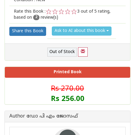
Condition : New
Rate this Book :
3
out of 5 rating,
based on
review(s)
1
2
3
4
5
2
Ask to AI about this book
Share this Book
Out of Stock
Printed Book
Rs 270.00
Rs 256.00
Author ഡോ പി എം ജോസഫ്