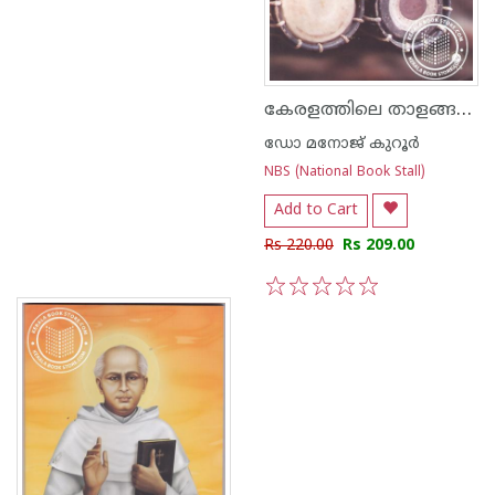
കേരളത്തിലെ താളങ്ങളും കലകളും
ഡോ മനോജ് കുറൂര്‍
NBS (National Book Stall)
Add to Cart
Rs 220.00
Rs 209.00
1
2
3
4
5