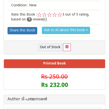
Condition : New
Rate this Book :
3
out of 5 rating,
based on
review(s)
1
2
3
4
5
9
Ask to AI about this book
Share this Book
Out of Stock
Printed Book
Rs 250.00
Rs 232.00
Author ടി പത്മനാഭന്‍