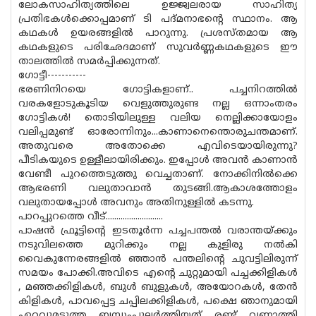
ലോകസാഹിത്യത്തിലെ ഉജ്ജ്വലരായ സാഹിത്യ
പ്രതിഭകള്‍ക്കൊപ്പമാണ് ടി പദ്മനാഭന്റെ സ്ഥാനം. ആ
കഥകള്‍ ഉയരങ്ങളില്‍ പാറുന്നു. പ്രശസ്തമായ ആ
കഥകളുടെ പരിഛേദമാ‌ണ് സുവര്‍ണ്ണകഥകളുടെ ഈ
താലത്തില്‍ സമര്‍പ്പിക്കുന്നത്.
ഗോട്ടീ-----------
ഭരണിനിറയെ ഗോട്ടികളാണ്.. പച്ചനിറത്തില്‍
വരകളോടുകൂടിയ വെളുത്തുരുണ്ട നല്ല ഒന്നാംതരം
ഗോട്ടികള്‍! തൊടിയിലുള്ള വലിയ നെല്ലിക്കായോളം
വലിപ്പമുണ്ട് ഓരോന്നിനും...കാണാനെന്തൊരുചന്തമാണ്.
അതുവരെ അതോക്കെ എവിടെയായിരുന്നു?
പീടികയുടെ ഉള്ളീലായിരിക്കും. ഇപ്പോള്‍ അവ‌ന്‍ കാണാ‌ന്‍
വേണ്ടീ പുറത്തെടുത്തു വെച്ചതാണ്. നോക്കിനില്‍ക്കെ
ആഭരണി വലുതാവാ‌ന്‍ തുടങ്ങി.ആകാശത്തോളം
വലുതായപ്പോള്‍ അവനും അതിനുള്ളില്‍ കടന്നു.
പാറപ്പുറത്തെ വീട്...........................
പാഷ‌ന്‍ ഫ്രൂട്ടിന്റെ ഇടതൂര്‍ന്ന പച്ചപന്തല്‍ വരാന്തയ്‌ക്കും
നടുവിലത്തെ മുറിക്കും നല്ല കുളിരു നല്‍കി
വൈകുന്നേരങ്ങളില്‍ ഞ്ഞാ‌ന്‍ പന്തലിന്റെ ചുവട്ടിലിരുന്ന്
സമയം പോക്കി.അവിടെ എന്റെ ചുറ്റുമായി പച്ചക്കിളികള്‍
, മഞ്ഞക്കിളികള്‍, ബുള്‍ ബുളു‌കള്‍, അയോറകള്‍, തേ‌ന്‍
കിളികള്‍, പാവപ്പെട്ട ചപ്പിലക്കിളികള്‍, പക്ഷെ ഞാനുമായി
ഏറ്റ‌വുമടുത്ത‌ ബന്ധംപുലര്‍ത്തിയത് രണ്ട് വണ്ണാത്തി