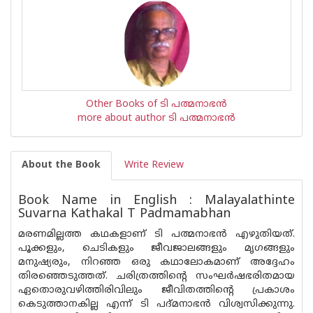
Other Books of ടി പത്മനാഭന്‍
more about author ടി പത്മനാഭന്‍
About the Book
Write Review
Book Name in English : Malayalathinte
Suvarna Kathakal T Padmamabhan
മരണമില്ലത്ത കഥകളാണ് ടി പത്മനാഭ‌ന്‍ എഴുതിയത്.
പൂക്കളും, ചെടികളും ജീവജാലങ്ങളും മൃഗങ്ങളും
മനുഷ്യരും, നിറഞ്ഞ ഒരു കഥാലോകമാണ് അദ്ദേഹം
തിരഞ്ഞെടുത്തത്. ചരിത്രത്തിന്റെ സംഘര്‍ഷഭരിതമായ
ഏതൊരുവഴിത്തിരിവിലും ജീവിതത്തിന്റെ പ്രകാശം
കെടുത്താനകില്ല എന്ന് ടി പദ്മനാഭ‌ന്‍ വിശ്വസിക്കുന്നു.