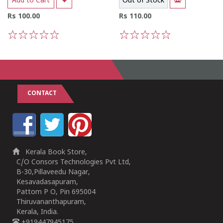
Add to Cart
Out of Stock
Rs 100.00
Rs 110.00
1
2
3
4
5
1
2
3
4
5
CONTACT
Kerala Book Store,
C/O Consors Technologies Pvt Ltd,
B-30,Pillaveedu Nagar,
Kesavadasapuram,
Pattom P O, Pin 695004
Thiruvananthapuram,
Kerala, India.
+919447945175,