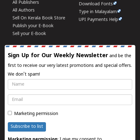
All Publishers
Download Fonts
All Authors
Type in Malayalam
Sell On Kerala Book Store
UPI Payments Help
Publish your E-Book
Sell your E-Book
Sign Up for Our Weekly Newsletter
and be the
first to receive our very latest promotions and special offers.
We don't spam!
Name
Email
Marketing permission
Subscribe to list
Marketing permission
: I give my consent to