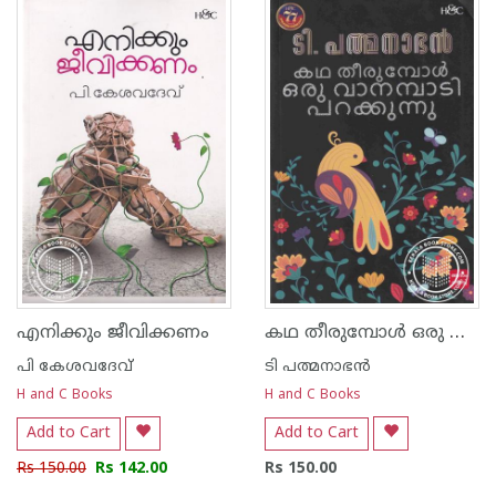
1
2
3
4
5
1
2
3
4
5
കഥ തീരുമ്പോള്‍ ഒരു വാനമ്പാടി പറക്കുന്നു
എനിക്കും ജീവിക്കണം
പി കേശവദേവ്‌
ടി പത്മനാഭന്‍
H and C Books
H and C Books
Add to Cart
Add to Cart
Rs 150.00
Rs 142.00
Rs 150.00