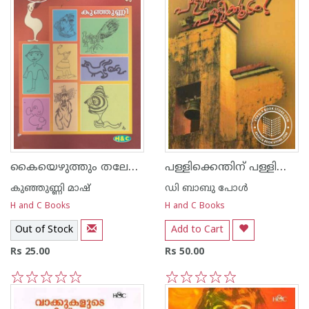
കൈയെഴുത്തും തലേലെഴുത്തും
പള്ളിക്കെന്തിന്‌ പള്ളിക്കൂടം
കുഞ്ഞുണ്ണി മാഷ്‌
ഡി ബാബു പോള്‍
H and C Books
H and C Books
Out of Stock
Add to Cart
Rs 25.00
Rs 50.00
1
2
3
4
5
1
2
3
4
5