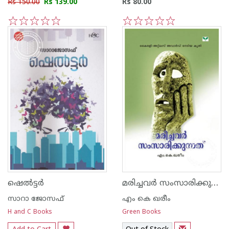
Rs 150.00
Rs 139.00
Rs 80.00
1
2
3
4
5
1
2
3
4
5
മരിച്ചവര്‍ സംസാരിക്കുന്നത്
ഷെല്‍ട്ടര്‍
സാറാ ജോസഫ്
എം കെ ഖരീം
H and C Books
Green Books