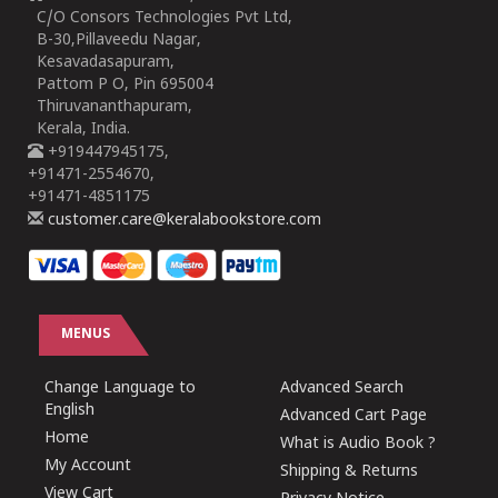
C/O Consors Technologies Pvt Ltd,
B-30,Pillaveedu Nagar,
Kesavadasapuram,
Pattom P O, Pin 695004
Thiruvananthapuram,
Kerala, India.
+919447945175,
+91471-2554670,
+91471-4851175
customer.care@keralabookstore.com
MENUS
Change Language to
Advanced Search
English
Advanced Cart Page
Home
What is Audio Book ?
My Account
Shipping & Returns
View Cart