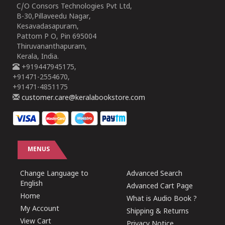
C/O Consors Technologies Pvt Ltd,
B-30,Pillaveedu Nagar,
Kesavadasapuram,
Pattom P O, Pin 695004
Thiruvananthapuram,
Kerala, India.
+919447945175,
+91471-2554670,
+91471-4851175
customer.care@keralabookstore.com
MENUS
Change Language to
Advanced Search
English
Advanced Cart Page
Home
What is Audio Book ?
My Account
Shipping & Returns
View Cart
Privacy Notice