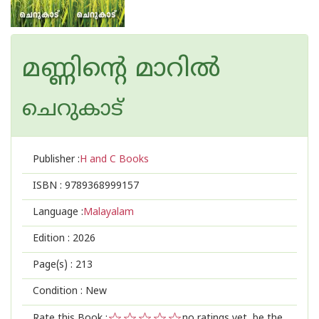
മണ്ണിന്റെ മാറിൽ
ചെറുകാട്
Publisher :
H and C Books
ISBN :
9789368999157
Language :
Malayalam
Edition :
2026
Page(s) :
213
Condition : New
Rate this Book :
no ratings yet, be the