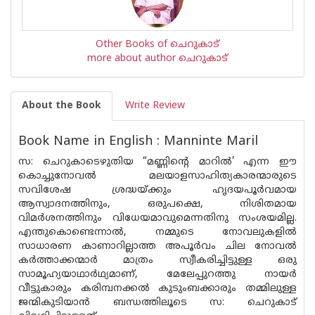
Other Books of ചെറുകാട്
more about author ചെറുകാട്
About the Book
Write Review
Book Name in English : Manninte Maril
സ: ചെറുകാടെഴുതിയ “മണ്ണിന്റെ മാറിൽ’ എന്ന ഈ
കൊച്ചുനോവൽ മലയാളസാഹിത്യകാരന്മാരുടെ
സവിശേഷ ശ്രദ്ധയ്ക്കും ഹൃദയപൂർവമായ
ആസ്വാദനത്തിനും, ഒരുപക്ഷെ, നിശിതമായ
വിമർശനത്തിനും വിധേയമാവുമെന്നതിനു സംശയമില്ല.
എന്തുകൊണ്ടെന്നാൽ, നമ്മുടെ നോവലുകളിൽ
സാധാരണ കാണാറില്ലാത്ത അപൂർവം ചില നോവൽ
കർത്താക്കന്മാർ മാത്രം സ്വീകരിച്ചിട്ടുള്ള ഒരു
സാമൂഹ്യയാഥാർഥ്യമാണ്, മേലേപ്പുറത്തു നായർ
വീട്ടുകാരും കരിമ്പനക്കൽ കുടുംബക്കാരും തമ്മിലുള്ള
ജന്മികുടിയാൻ ബന്ധത്തിലൂടെ സ: ചെറുകാട്