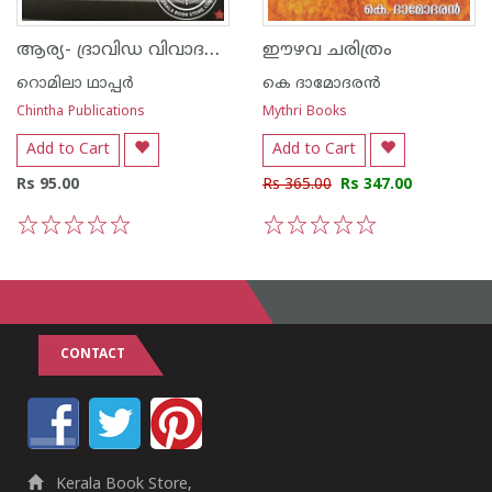
ആര്യ- ദ്രാവിഡ വിവാദവും മതനിരപേക്ഷതയും
ഈഴവ ചരിത്രം
റൊമിലാ ഥാപ്പര്‍
കെ ദാമോദരന്‍
Chintha Publications
Mythri Books
Add to Cart
Add to Cart
Rs 95.00
Rs 365.00
Rs 347.00
1
2
3
4
5
1
2
3
4
5
CONTACT
Kerala Book Store,