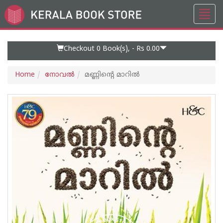
Toggl
Go
navig
to
Home
Page
Checkout 0
Book(s), -
Rs 0.00
Home
നോവല്‍
മണ്ണിന്റെ മാറിൽ