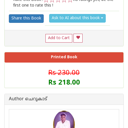
first one to rate this !
1
2
3
4
5
Ask to AI about this book
Share this Book
Add to Cart
Printed Book
Rs 230.00
Rs 218.00
Author ചെറുകാട്