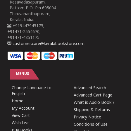
Kesavadasapuram,
Pattom P O, Pin 695004
Thiruvananthapuram,
Kerala, India.
+919447945175,
+91471-2554670,
+91471-4851175
customer.care@keralabookstore.com
MENUS
Change Language to
Advanced Search
English
Advanced Cart Page
Home
What is Audio Book ?
My Account
Shipping & Returns
View Cart
Privacy Notice
Wish List
Conditions of Use
Buy Books