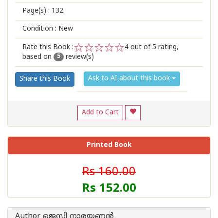
Page(s) :
132
Condition : New
Rate this Book :
4
out of 5 rating,
based on
review(s)
1
2
3
4
5
5
Ask to AI about this book
Share this Book
Add to Cart
Printed Book
Rs 160.00
Rs 152.00
Author ജെസി നാരയണന്‍