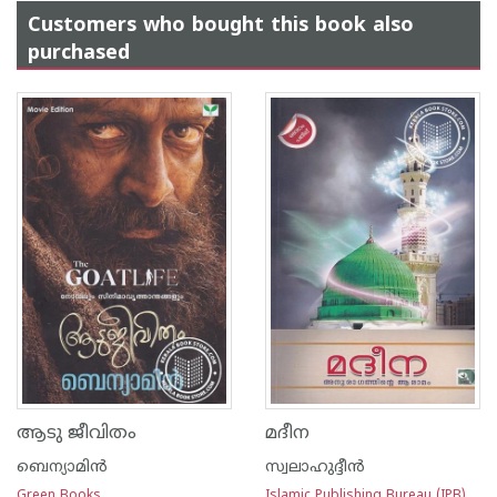
Customers who bought this book also
purchased
ആടു ജീവിതം
മദീന
ബെന്യാമിന്‍
സ്വലാഹുദ്ദീന്‍
Green Books
Islamic Publishing Bureau (IPB)