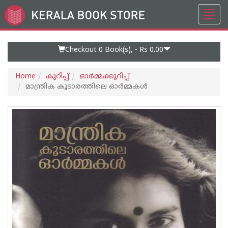
Toggl
Go
navig
to
Home
Page
Checkout 0
Book(s), -
Rs 0.00
Home
കുറിപ്പ്‌
ഓര്‍മ്മക്കുറിപ്പ്‌
മാന്ത്രിക കൂടാരത്തിലെ ഓര്‍മ്മകള്‍