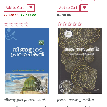
Add to Cart
Add to Cart
Rs 300.00
Rs 285.00
Rs 70.00
1
2
3
4
5
1
2
3
4
5
നിങ്ങളുടെ പ്രവാചകന്‍
ഇമാം അബൂഹനീഫ