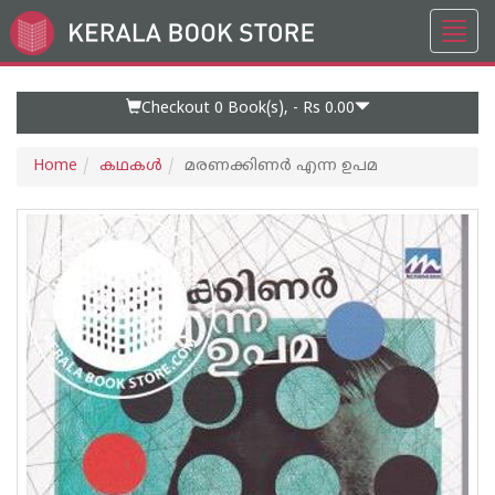
Toggl
Go
navig
to
Home
Page
Checkout 0
Book(s), -
Rs 0.00
Home
കഥകള്‍
മരണക്കിണര്‍ എന്ന ഉപമ