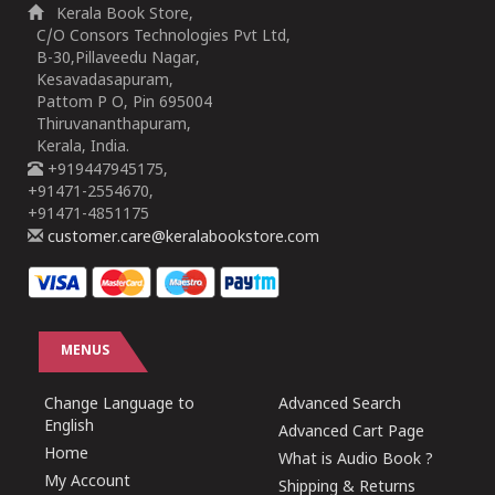
Kerala Book Store,
C/O Consors Technologies Pvt Ltd,
B-30,Pillaveedu Nagar,
Kesavadasapuram,
Pattom P O, Pin 695004
Thiruvananthapuram,
Kerala, India.
+919447945175,
+91471-2554670,
+91471-4851175
customer.care@keralabookstore.com
MENUS
Change Language to
Advanced Search
English
Advanced Cart Page
Home
What is Audio Book ?
My Account
Shipping & Returns