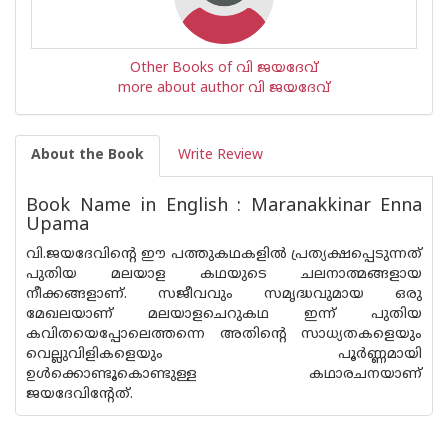
Other Books of വി ജയദേവ്
more about author വി ജയദേവ്
About the Book
Write Review
Book Name in English : Maranakkinar Enna
Upama
വി.ജയദേവിന്റെ ഈ പത്തുകഥകളില്‍ പ്രത്യക്ഷപ്പെടുന്നത്
പുതിയ മലയാള കഥയുടെ ചലനാത്മങ്ങളായ
നീക്കങ്ങളാണ്. സജീവവും സമൃദ്ധവുമായ ഒരു
മേഖലയാണ് മലയാളചെറുകഥ ഇന്ന് പുതിയ
കവിതയെപ്പോലെത്തന്നെ അതിന്റെ സാധ്യതകളെയും
വെല്ലുവിളികളെയും പൂര്‍ണ്ണമായി
ഉള്‍ക്കൊണ്ടൂകൊണ്ടുള്ള കഥാരചനയാണ്
ജയദേവിന്റേത്.