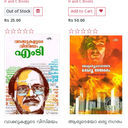
H and C Books
H and C Books
Out of Stock
Add to Cart
Rs 25.00
Rs 50.00
1
2
3
4
5
1
2
3
4
5
വാക്കുകളുടെ വിസ്മയം
ആരുടെയോ ഒരു നഗരം