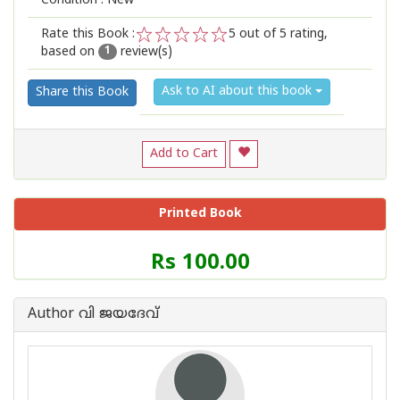
Condition : New
Rate this Book :
5
out of 5 rating,
based on
review(s)
1
2
3
4
5
1
Ask to AI about this book
Share this Book
Add to Cart
Printed Book
Price
Rs 100.00
of
this
Book
Author വി ജയദേവ്
is