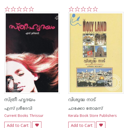
1
2
3
4
5
1
2
3
4
5
സ്ത്രീ ഹൃദയം
വിശുദ്ധ നാട്
എസ് ശ്രീദേവി
ചാക്കോ തോമസ്
Current Books Thrissur
Kerala Book Store Publishers
Add to Cart
Add to Cart