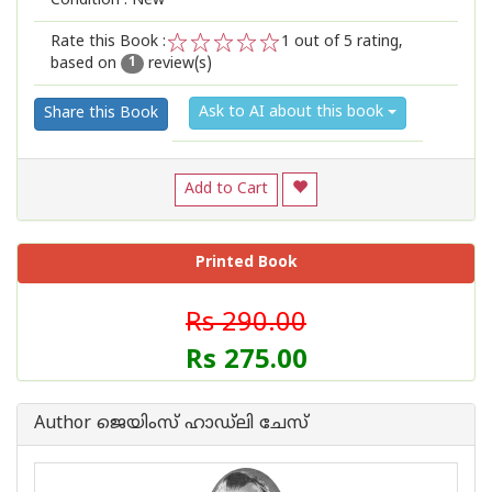
Condition : New
Rate this Book :
1
out of 5 rating,
based on
review(s)
1
2
3
4
5
1
Ask to AI about this book
Share this Book
Add to Cart
Printed Book
Rs 290.00
Rs 275.00
Author ജെയിംസ് ഹാഡ്‌ലി ചേസ്