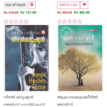
Out of Stock
Add to Cart
Rs 130.00
Rs 121.00
Rs 490.00
Rs 465.00
1
2
3
4
5
1
2
3
4
5
നിഴല്‍ മനുഷ്യന്‍
ആകാശക്കുടക്കീഴില്‍
ജെയിംസ് ഹാഡ്‌ലി ചേസ്
ജോയ്‌സി