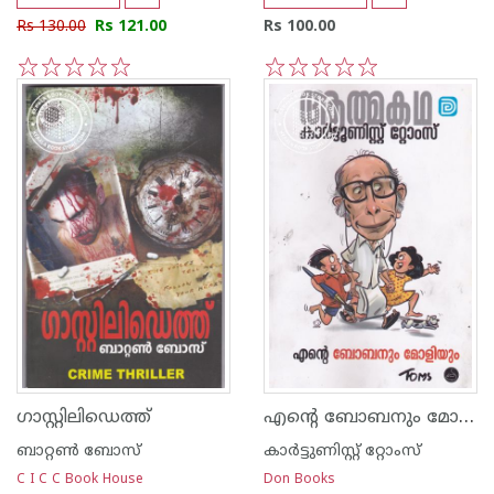
Rs 130.00
Rs 121.00
Rs 100.00
1
2
3
4
5
1
2
3
4
5
എന്റെ ബോബനും മോളിയും
ഗാസ്റ്റിലിഡെത്ത്
ബാറ്റണ്‍ ബോസ്
കാര്‍ട്ടുണിസ്റ്റ് റ്റോംസ്
C I C C Book House
Don Books