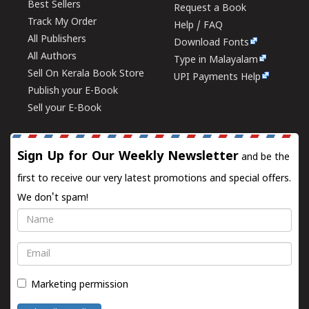
Best Sellers
Request a Book
Track My Order
Help / FAQ
All Publishers
Download Fonts
All Authors
Type in Malayalam
Sell On Kerala Book Store
UPI Payments Help
Publish your E-Book
Sell your E-Book
Sign Up for Our Weekly Newsletter
and be the
first to receive our very latest promotions and special offers.
We don't spam!
Name
Email
Marketing permission