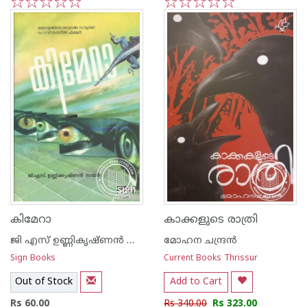
1
2
3
4
5
1
2
3
4
5
കിമേറാ
കാക്കളുടെ രാത്രി
ജി എസ് ഉണ്ണികൃഷ്ണ‌ന്‍ നായര്‍
മോഹന ചന്ദ്രന്‍
Sign Books
Current Books Thrissur
Out of Stock
Add to Cart
Rs 60.00
Rs 340.00
Rs 323.00