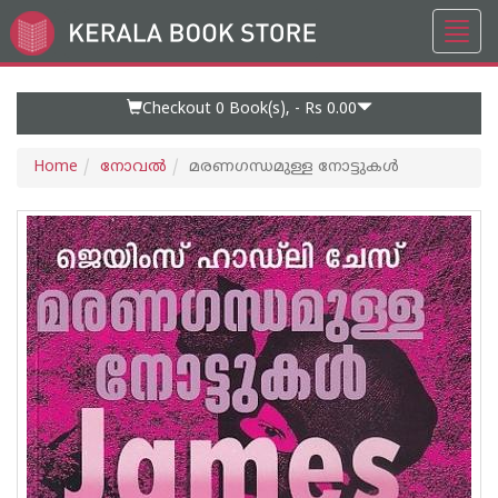
Toggl
Go
navig
to
Home
Page
Checkout 0
Book(s), -
Rs 0.00
Home
നോവല്‍
മരണഗന്ധമുള്ള നോട്ടുകള്‍