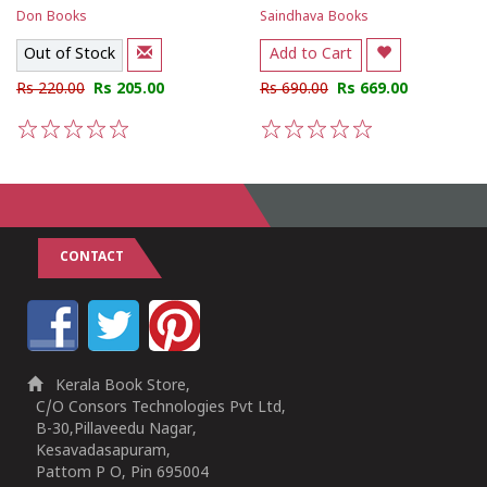
Don Books
Saindhava Books
Out of Stock
Add to Cart
Rs 220.00
Rs 205.00
Rs 690.00
Rs 669.00
1
2
3
4
5
1
2
3
4
5
CONTACT
Kerala Book Store,
C/O Consors Technologies Pvt Ltd,
B-30,Pillaveedu Nagar,
Kesavadasapuram,
Pattom P O, Pin 695004