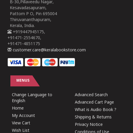
B-30,Pillaveedu Nagar,
Kesavadasapuram,
Pattom P O, Pin 695004
Thiruvananthapuram,
Kerala, India.
+919447945175,
+91471-2554670,
+91471-4851175
customer.care@keralabookstore.com
MENUS
Change Language to
Advanced Search
English
Advanced Cart Page
Home
What is Audio Book ?
My Account
Shipping & Returns
View Cart
Privacy Notice
Wish List
Conditions of Use