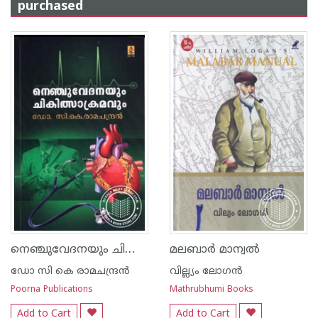
purchased
നെഞ്ചുവേദനയും ചികിത്സാക്രമവും
മലബാര്‍ മാന്വല്‍
ഡോ സി കെ രാമചന്ദ്ര‌ന്‍
വില്ല്യം ലോഗന്‍
Poorna Publications
Mathrubhumi Books
Add to Cart
Add to Cart