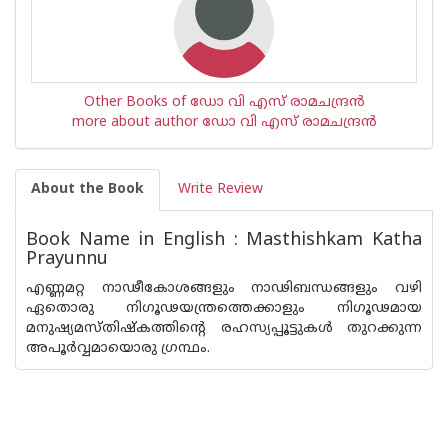
Other Books of ഡോ വി എസ് രാമചന്ദ്രന്‍
more about author ഡോ വി എസ് രാമചന്ദ്രന്‍
About the Book
Write Review
Book Name in English : Masthishkam Katha
Prayunnu
എണ്ണമറ്റ നാഢീകോശങ്ങളും നാഢിബന്ധങ്ങളും വഴി
ഏതൊരു നിഗൂഢയന്ത്രത്തെക്കാളും നിഗൂഢമായ
മനുഷ്യമസ്തിഷ്കത്തിന്റെ രഹസ്യപ്പൂട്ടുകള്‍ തുറക്കുന്ന
അപൂര്‍വ്വമായൊരു ഗ്രന്ഥം.