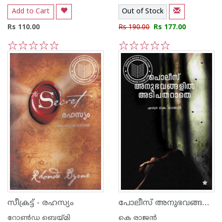
Add to Cart
Out of Stock
Rs 110.00
Rs 190.00
Rs 177.00
1
2
3
4
5
1
2
3
4
5
പോലീസ് അനുഭവങ്ങളില്‍ അടിപതറാതെ
സീക്രട്ട് - രഹസ്യം
റോണ്‍ഡ ബെയ്മി
കെ രാജന്‍