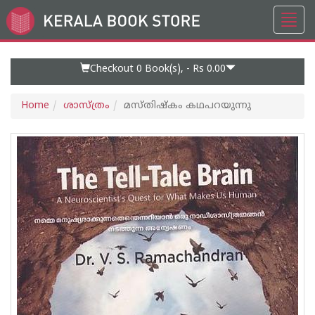
Toggl
Go
navig
to
Home
Page
Checkout 0
Book(s), -
Rs 0.00
Home
ശാസ്ത്രം
മസ്തിഷ്കം കഥപറയുന്നു