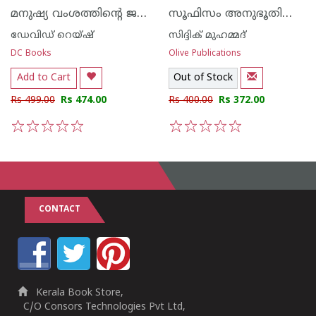
മനുഷ്യ വംശത്തിന്റെ ജനിതകവഴി
സൂഫിസം അനുഭൂതിയും അസ്വാദനവും
ഡേവിഡ് റെയ്ഷ്
സിദ്ദിക്‍ മുഹമ്മദ്
DC Books
Olive Publications
Add to Cart
Out of Stock
Rs 499.00
Rs 474.00
Rs 400.00
Rs 372.00
1
2
3
4
5
1
2
3
4
5
CONTACT
Kerala Book Store,
C/O Consors Technologies Pvt Ltd,