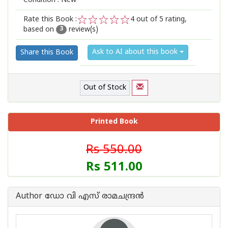
Condition : New
Rate this Book :
4
out of 5 rating,
based on
review(s)
1
2
3
4
5
3
Ask to AI about this book
Share this Book
Out of Stock
Printed Book
Rs 550.00
Rs 511.00
Author ഡോ വി എസ് രാമചന്ദ്രന്‍