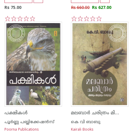
Rs 75.00
Rs 660.00
Rs 627.00
1
2
3
4
5
1
2
3
4
5
മലബാര്‍ ചരിത്രം മിത്തും മിഥ്യയും സത്യവും
പക്ഷികള്‍
പൂര്‍ണ്ണ പബ്ലിക്കേഷ‌ന്‍സ്
കെ വി ബാബു
Poorna Publications
Kairali Books