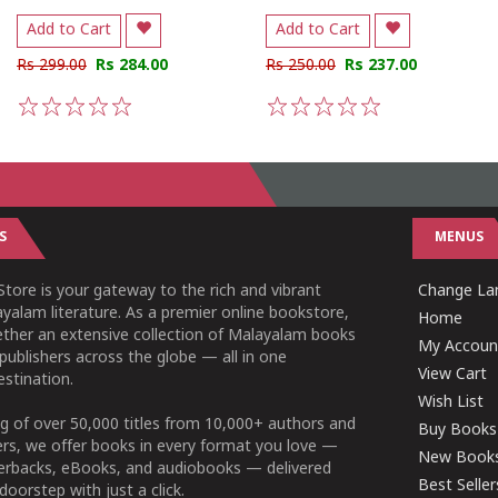
Add to Cart
Add to Cart
Rs 299.00
Rs 284.00
Rs 250.00
Rs 237.00
1
2
3
4
5
1
2
3
4
5
S
MENUS
tore is your gateway to the rich and vibrant
Change Lan
yalam literature. As a premier online bookstore,
Home
ether an extensive collection of Malayalam books
My Accoun
publishers across the globe — all in one
View Cart
stination.
Wish List
g of over 50,000 titles from 10,000+ authors and
Buy Books
ers, we offer books in every format you love —
New Book
perbacks, eBooks, and audiobooks — delivered
Best Seller
doorstep with just a click.