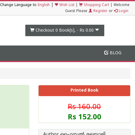
|
Change Language to
English
Wish List
|
Shopping Cart
|
Welcome
Guest Please
Register
or
Login
Checkout 0
Book(s), -
Rs 0.00
BLOG
Printed Book
Rs 160.00
Rs 152.00
Author ഫൈസൽ മലയാളി