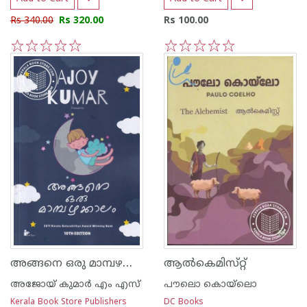
Rs 340.00
Rs 320.00
Rs 100.00
1
2
3
4
5
1
2
3
4
5
അങ്ങനെ ഒരു മാമ്പഴക്കാലം
ആല്‍കെമിസ്‌റ്റ്‌
അജോയ് കുമാര്‍ എം എസ്
പൗലൊ കൊയ്ലൊ
Kerala Book Store Publishers
DC Books