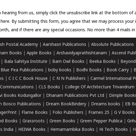
 hearing from us, simply click the unsubscribe link at the bottom of
k here.
By submitting this form, you agree that we may process your 
nth, and if there are any special occasions. No more than 4 mails in 
sh Postal Academy
|
Aarshasri Publications
|
Absolute Publications
ham Books
|
Apple Books
|
Arshavidyaprathishtanam
|
Ascend Publ
|
Bala Sahitya Institute
|
Barn Owl Books
|
Beeka Books
|
Beyond
|
Blue Pea Publications
|
boby books
|
Bodhi Books
|
Book Carry
|
B
ks
|
C I C C Book House
|
C N N Publishers
|
Carmel International P
k Communications
|
CLS Books
|
College Of Architecture Trivandrum
vi Books Kodungallor
|
Dhanam Publications Pvt Ltd
|
Dimple Book
 Bosco Publications
|
Dream BookBindery
|
Dreams books
|
EB B
ngerPrint
|
Flame Books
|
Folio Publishers
|
Frames 25
|
G V Books
nd Books
|
Grassroots
|
Green Books
|
Green Pepper Publica
|
Grih
s India
|
HEIWA Books
|
Hemamambika Books
|
Hi Tech Books
|
H