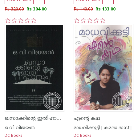
Rs 320.00
Rs 304.00
Rs 140.00
Rs 133.00
1
2
3
4
5
1
2
3
4
5
ഖസാക്കിന്റെ ഇതിഹാസം
എന്റെ കഥ
ഒ വി വിജയന്‍
മാധവിക്കുട്ടി [ കമലാ ദാസ് ]
DC Books
DC Books