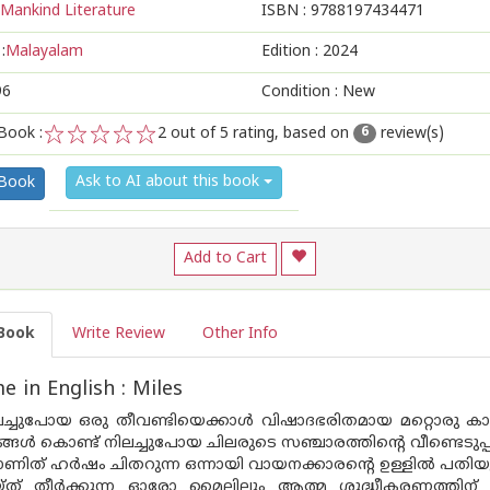
Mankind Literature
ISBN :
9788197434471
:
Malayalam
Edition :
2024
96
Condition : New
Book :
2
out of 5 rating, based on
review(s)
6
1
2
3
4
5
Ask to AI about this book
 Book
Add to Cart
Book
Write Review
Other Info
 in English : Miles
ച്ചുപോയ ഒരു തീവണ്ടിയെക്കാൾ വിഷാദഭരിതമായ മറ്റൊരു കാഴ്
ങൾ കൊണ്ട് നിലച്ചുപോയ ചിലരുടെ സഞ്ചാരത്തിന്റെ വീണ്ടെടു
ത് ഹർഷം ചിതറുന്ന ഒന്നായി വായനക്കാരന്റെ ഉള്ളിൽ പതിയുന
്ത് തീർക്കുന്ന ഓരോ മൈലിലും ആത്മ ശുദ്ധീകരണത്തിന് ആ