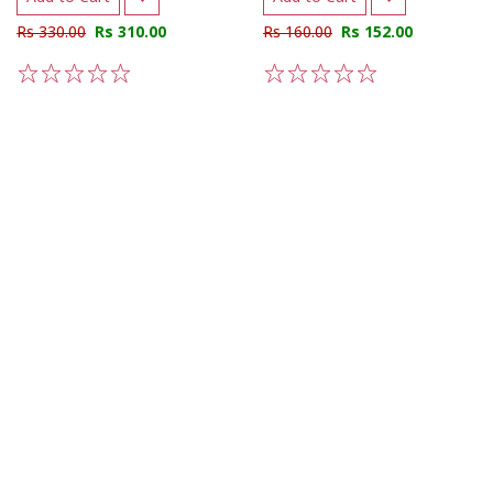
Rs 330.00
Rs 310.00
Rs 160.00
Rs 152.00
1
2
3
4
5
1
2
3
4
5