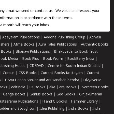
 any email we send or
contact us
. We value and respect your
information in accordance with these terms.
a month will reach your inbox.
|
Adayalam Publications
|
Addone Publishing Group
|
Adivasi
ishers
|
Atma Books
|
Aura Tales Publications
|
Authentic Books
 Books
|
Bhairavi Publications
|
Bhaktivedanta Book Trust
ook Media
|
Book Plus
|
Book Worm
|
BookBerry India
|
ublishing House
|
CD/DVD
|
Centre for South Indian Studies
|
|
Corpus
|
CSS Books
|
Current Books Kottayam
|
Current
s
|
Divya Gahbh Sankar and Anusandhan Kendra
|
Divyaverse
ooks
|
editindia
|
EK Books
|
eka
|
era Books
|
Evergreen Books
|
Ganga Books
|
Genius Books
|
Geo Books
|
Girijakumaran
astasrama Publications
|
H and C Books
|
Hammer Library
|
odder and Stoughton
|
Idea Publishing
|
India Books
|
India