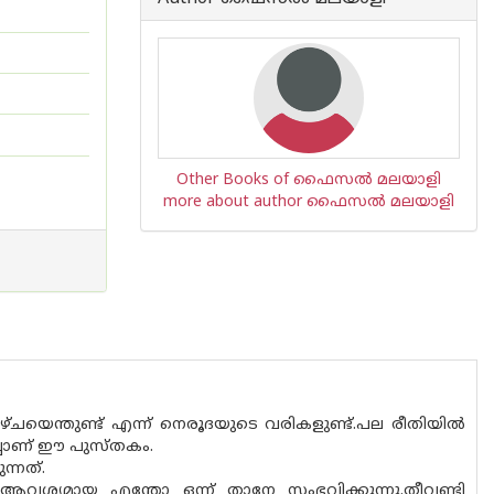
Other Books of ഫൈസൽ മലയാളി
more about author ഫൈസൽ മലയാളി
ചയെന്തുണ്ട് എന്ന് നെരൂദയുടെ വരികളുണ്ട്.പല രീതിയിൽ
പ്പാണ് ഈ പുസ്തകം.
്നത്.
വശ്യമായ എന്തോ ഒന്ന് താനേ സംഭവിക്കുന്നു.തീവണ്ടി