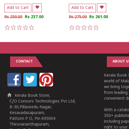
Add to Cart
Add to Cart
Rs 250.00
Rs 237.00
Rs 275.00
Rs 261.00
1
2
3
4
5
1
2
3
4
5
CONTACT
ABOUT U
Kerala Book S
world of Mala
we bring tog
from leading 
Kerala Book Store,
convenient de
C/O Consors Technologies Pvt Ltd,
B-30,Pillaveedu Nagar,
With a catalo
Kesavadasapuram,
350+ publish
Pattom P O, Pin 695004
including pa
Thiruvananthapuram,
right to your 