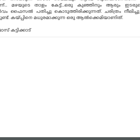
ണ്... മഴയുടെ താളം കേട്ട്...ഒരു കുഞ്ഞിനും ആരും ഇടര
ൂർവം ഫൈസൽ പതിച്ചു കൊടുത്തിരിക്കുന്നത്. ചരിത്രം നീലി
ട്ടുണ്ട്. കയ്പ്പിനെ മധുരമാക്കുന്ന ഒരു ആൽക്കെമിയാണിത്.
് കട്ടിക്കാട്