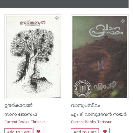
ഊര്‌കാവല്‍
വാനപ്രസ്‌ഥം
സാറാ ജോസഫ്
എം ടി വാസുദേവന്‍ നായര്‍
Current Books Thrissur
Current Books Thrissur
Add to Cart
Add to Cart