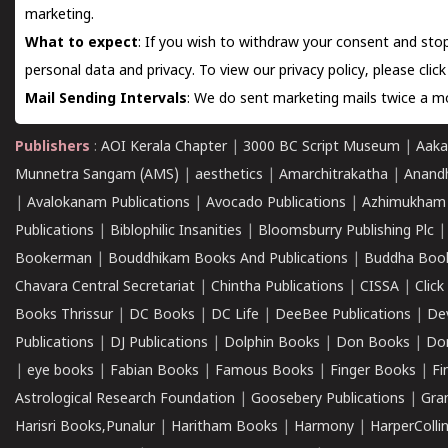
marketing.
What to expect
: If you wish to withdraw your consent and stop
personal data and privacy. To view our privacy policy, please
clic
Mail Sending Intervals
: We do sent marketing mails twice a mo
Publishers
:
AOI Kerala Chapter
|
3000 BC Script Museum
|
Aaka
Munnetra Sangam (AMS)
|
aesthetics
|
Amarchitrakatha
|
Anand
|
Avalokanam Publications
|
Avocado Publications
|
Azhimukham
Publications
|
Biblophilic Insanities
|
Bloomsburry Publishing Plc
Bookerman
|
Bouddhikam Books And Publications
|
Buddha Boo
Chavara Central Secretariat
|
Chintha Publications
|
CISSA
|
Clic
Books Thrissur
|
DC Books
|
DC Life
|
DeeBee Publications
|
De
Publications
|
DJ Publications
|
Dolphin Books
|
Don Books
|
Don
|
eye books
|
Fabian Books
|
Famous Books
|
Finger Books
|
Fi
Astrological Research Foundation
|
Goosebery Publications
|
Gra
Harisri Books,Punalur
|
Haritham Books
|
Harmony
|
HarperCollin