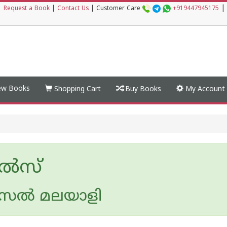
|
|
Request a Book
|
Contact Us
|
Customer Care
+919447945175
w Books
Shopping Cart
Buy Books
My Account
ൽസ്
ൽ മലയാളി