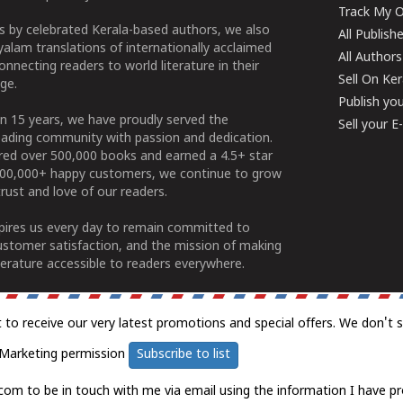
Track My O
 by celebrated Kerala-based authors, we also
All Publish
alam translations of internationally acclaimed
All Authors
connecting readers to world literature in their
Sell On Ke
ge.
Publish yo
n 15 years, we have proudly served the
Sell your 
ading community with passion and dedication.
ered over 500,000 books and earned a 4.5+ star
100,000+ happy customers, we continue to grow
rust and love of our readers.
spires us every day to remain committed to
ustomer satisfaction, and the mission of making
erature accessible to readers everywhere.
t to receive our very latest promotions and special offers. We don't 
Marketing permission
Subscribe to list
com to be in touch with me via email using the information I have pr