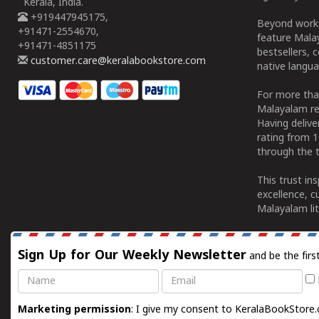
Kerala, India.
+919447945175,
Beyond works
+91471-2554670,
feature Malay
+91471-4851175
bestsellers, 
customer.care@keralabookstore.com
native langua
For more tha
Malayalam re
Having deliv
rating from 
through the t
This trust in
excellence, c
Malayalam lit
Sign Up for Our Weekly Newsletter
and be the firs
Name
Email
Marketing permission
: I give my consent to KeralaBookStore.