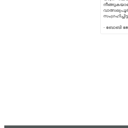
നീങ്ങുകയാ
വാത്സല്യപ
സംഗ്രഹിച്ചി
- ബോബി ജോസ