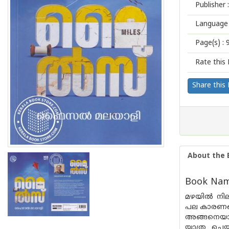
Publisher :
Language 
Page(s) :
Rate this 
Share this
About the 
Book Name
മഴയിൽ നില
പല കാരണങ്
അങ്ങനെയാണി
യാത്ര ചെയ