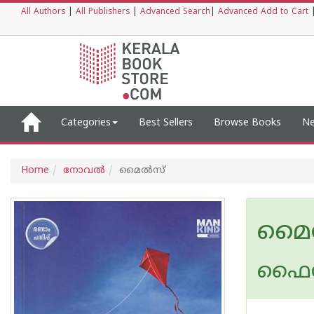
All Authors
|
All Publishers
|
Advanced Search
|
Advanced Add to Cart
Categories
Best Sellers
Browse Books
Ne
Home
നോവല്‍
മൈൽസ്
മൈ
ഫൈസ