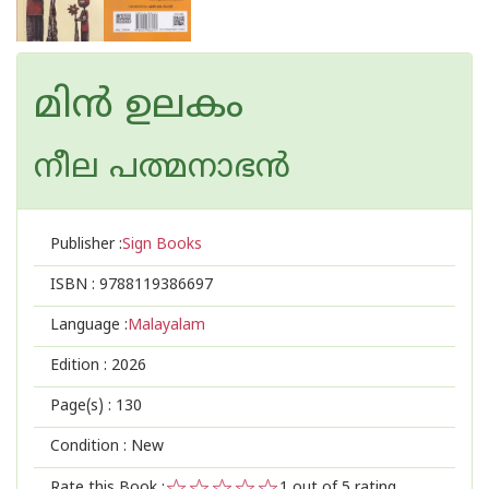
മിൻ ഉലകം
നീല പത്മനാഭന്‍
Publisher :
Sign Books
ISBN :
9788119386697
Language :
Malayalam
Edition :
2026
Page(s) :
130
Condition : New
Rate this Book :
1
out of 5 rating,