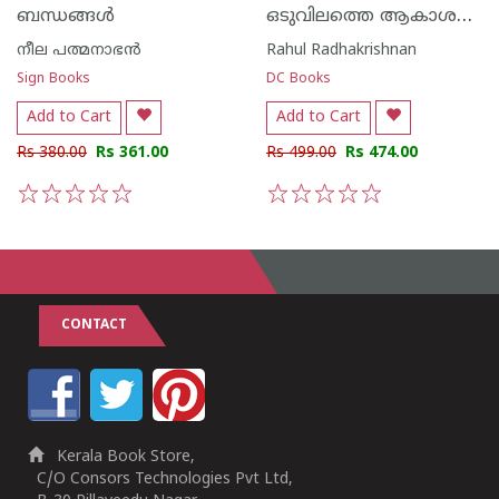
ഒടുവിലത്തെ ആകാശവും കഴിഞ്ഞ്
ബന്ധങ്ങൾ
നീല പത്മനാഭന്‍
Rahul Radhakrishnan
Sign Books
DC Books
Add to Cart
Add to Cart
Rs 380.00
Rs 361.00
Rs 499.00
Rs 474.00
1
2
3
4
5
1
2
3
4
5
CONTACT
Kerala Book Store,
C/O Consors Technologies Pvt Ltd,