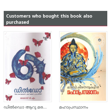
Customers who bought this book also
purchased
ഡില്‍ഡൊ ആറു മരണങ്ങളുടെ പള്‍പ്പ് ഫിക്ഷന്‍ പാഠപുസ്തകം
മഹാപ്രസ്ഥാനം