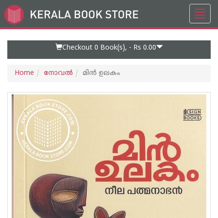
Toggl
Go
navig
to
Home
Page
Checkout 0
Book(s), -
Rs 0.00
Home
നോവല്‍
മിൻ ഉലകം