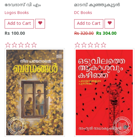
ദേവദാസ് വി എം
മാടമ്പ് കുഞ്ഞുകുട്ടന്‍
Logos Books
DC Books
Add to Cart
Add to Cart
Rs 100.00
Rs 320.00
Rs 304.00
1
2
3
4
5
1
2
3
4
5