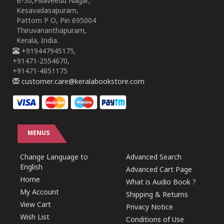
B-30,Pillaveedu Nagar,
Kesavadasapuram,
Pattom P O, Pin 695004
Thiruvananthapuram,
Kerala, India.
+919447945175,
+91471-2554670,
+91471-4851175
customer.care@keralabookstore.com
MENUS
Change Language to
Advanced Search
English
Advanced Cart Page
Home
What is Audio Book ?
My Account
Shipping & Returns
View Cart
Privacy Notice
Wish List
Conditions of Use