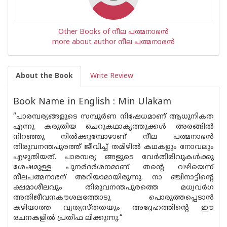
Other Books of നീല പത്മനാഭന്‍
more about author നീല പത്മനാഭന്‍
About the Book
Write Review
Book Name in English : Min Ulakam
“പാരമ്പര്യങ്ങളുടെ സമ്പൂർണ നിഷേധമാണ് ആധുനികത
എന്നു കരുതിയ ചെറുകഥാകൃത്തുക്കൾ അരങ്ങിൽ
നിറഞ്ഞു നിൽക്കുമ്പോഴാണ് നീല പത്മനാഭൻ
തിരുവനന്തപുരത്ത് ജീവിച്ച് തമിഴിൽ കഥകളും നോവലും
എഴുതിയത്. പാരമ്പര്യ ങ്ങളുടെ വേർതിരിവുകൾക്കു
ശേഷമുള്ള പുനർദർശനമാണ് തന്റെ വഴിയെന്ന്
നീലപത്മനാഭന് അറിയാമായിരുന്നു. നാ ഞ്ചിനാട്ടിന്റെ
ക്ഷമാശീലവും തിരുവനന്തപുരത്തെ മധ്യവർഗ
അതിജീവനകൗശലത്തോടു പൊരുത്തപ്പെടാൻ
കഴിയാത്ത വ്യത്യസ്‌തതയും അദ്ദേഹത്തിൻ്റെ ഈ
രചനകളിൽ പ്രതിഫ ലിക്കുന്നു.“