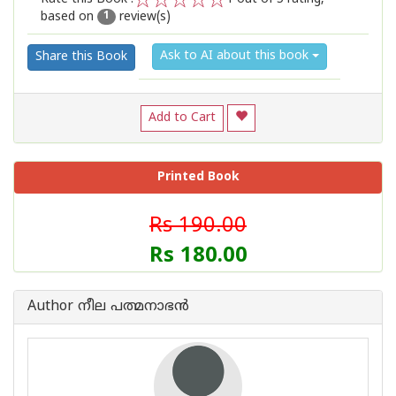
based on
review(s)
1
2
3
4
5
1
Ask to AI about this book
Share this Book
Add to Cart
Printed Book
Rs 190.00
Rs 180.00
Author നീല പത്മനാഭന്‍