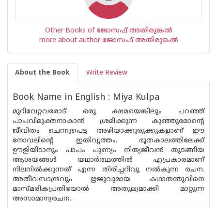
Other Books of ജോസഫ് അതിരുങ്കല്‍
more about author ജോസഫ് അതിരുങ്കല്‍
About the Book
Write Review
Book Name in English : Miya Kulpa
മുറിവേറ്റവരോട് ഒരു ക്ഷമയെങ്കിലും പറഞ്ഞ്
പാപവിമുക്തനാകാന്‍ ശ്രമിക്കുന്ന കുഞ്ഞുമോന്റെ
ജീവിതം ചെന്നുപെട്ട അഴിയാക്കുരുക്കുകളാണ് ഈ
നോവലിന്റെ ഇതിവൃത്തം. ഭൂതകാലത്തിലേക്ക്
ഊളിയിടാനും പാപം പുണ്യം നിത്യജീവന്‍ തുടങ്ങിയ
ആശയങ്ങള്‍ യഥാര്‍ത്ഥത്തില്‍ എപ്രകാരമാണ്
നിലനില്‍ക്കുന്നത് എന്ന തിരിച്ചറിവു നല്‍കുന്ന രചന.
അതീവസാന്ദ്രവും ഋജുവുമായ കഥാതന്തുവിനെ
മാസ്മരികപ്രതിഭയാല്‍ അതുല്യമാക്കി മാറ്റുന്ന
അസാമാന്യരചന.