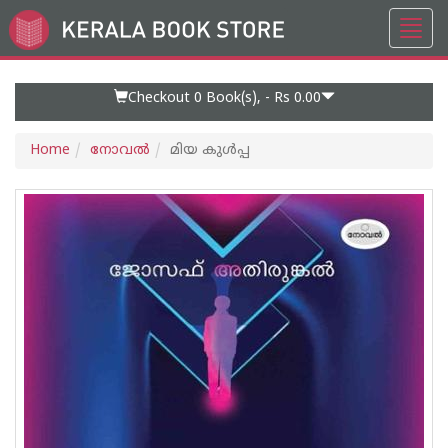
Toggl
Go
navig
to
Home
Page
Checkout 0
Book(s), -
Rs 0.00
Home
നോവല്‍
മിയ കുള്‍പ്പ