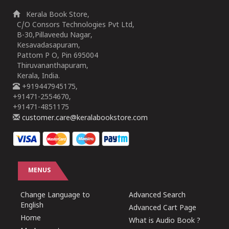
Kerala Book Store,
C/O Consors Technologies Pvt Ltd,
B-30,Pillaveedu Nagar,
Kesavadasapuram,
Pattom P O, Pin 695004
Thiruvananthapuram,
Kerala, India.
+919447945175,
+91471-2554670,
+91471-4851175
customer.care@keralabookstore.com
MENUS
Change Language to
Advanced Search
English
Advanced Cart Page
Home
What is Audio Book ?