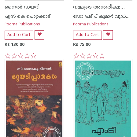
നമ്മുടെ അന്തരീക്ഷവും കാലാവസ്ഥാ ഘടകങ്ങ‌ളും
നൈല്‍ ഡയറി
എസ്‌ കെ പൊറ്റക്കാട്‌
ഡോ പ്രദീപ് കുമാര്‍ വുഡ്നില്‍
Poorna Publications
Poorna Publications
Add to Cart
Add to Cart
Rs 130.00
Rs 75.00
1
2
3
4
5
1
2
3
4
5