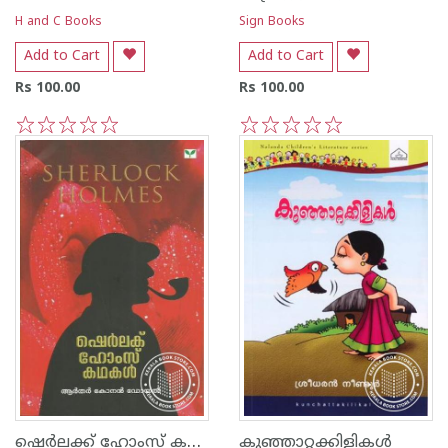
H and C Books
Sign Books
Add to Cart
Add to Cart
Rs 100.00
Rs 100.00
1
2
3
4
5
1
2
3
4
5
ഷെര്‍ലക്ക് ഹോംസ് കഥകള്‍
കുഞ്ഞാറ്റക്കിളികള്‍