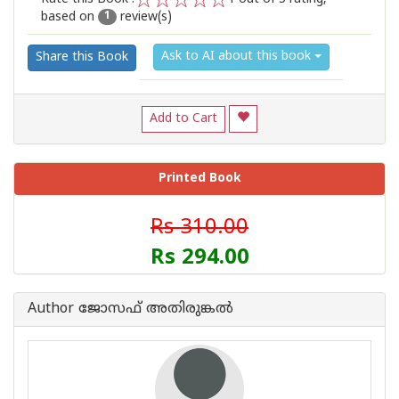
based on
review(s)
1
2
3
4
5
1
Ask to AI about this book
Share this Book
Add to Cart
Printed Book
Rs 310.00
Rs 294.00
Author ജോസഫ് അതിരുങ്കല്‍