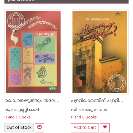
കൈയെഴുത്തും തലേലെഴുത്തും
പള്ളിക്കെന്തിന്‌ പള്ളിക്കൂടം
കുഞ്ഞുണ്ണി മാഷ്‌
ഡി ബാബു പോള്‍
H and C Books
H and C Books
Out of Stock
Add to Cart