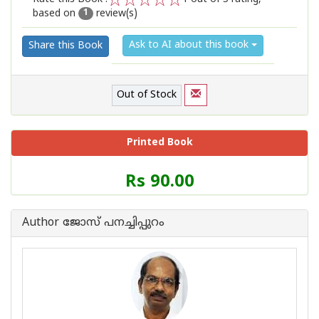
based on
review(s)
1
2
3
4
5
1
Ask to AI about this book
Share this Book
Out of Stock
Printed Book
Price
Rs 90.00
of
this
Book
Author ജോസ് പനച്ചിപ്പുറം
is