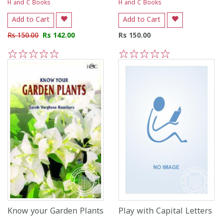
H and C Books
H and C Books
Add to Cart
Add to Cart
Rs 150.00
Rs 142.00
Rs 150.00
1
2
3
4
5
1
2
3
4
5
Know your Garden Plants
Play with Capital Letters