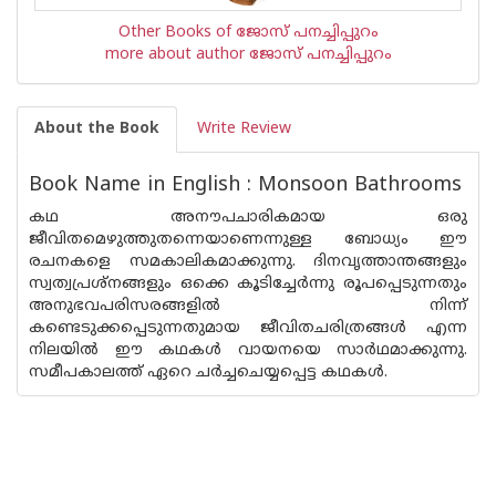
Other Books of ജോസ് പനച്ചിപ്പുറം
more about author ജോസ് പനച്ചിപ്പുറം
About the Book
Write Review
Book Name in English : Monsoon Bathrooms
കഥ അനൗപചാരികമായ ഒരു
ജീവിതമെഴുത്തുതന്നെയാണെന്നുള്ള ബോധ്യം ഈ
രചനകളെ സമകാലികമാക്കുന്നു. ദിനവൃത്താന്തങ്ങളും
സ്വത്വപ്രശ്നങ്ങളും ഒക്കെ കൂടിച്ചേര്‍ന്നു രൂപപ്പെടുന്നതും
അനുഭവപരിസരങ്ങളില്‍ നിന്ന്
കണ്ടെടുക്കപ്പെടുന്നതുമായ ജീവിതചരിത്രങ്ങള്‍ എന്ന
നിലയില്‍ ഈ കഥകള്‍ വായനയെ സാര്‍ഥമാക്കുന്നു.
സമീപകാലത്ത് ഏറെ ചര്‍ച്ചചെയ്യപ്പെട്ട കഥകള്‍.