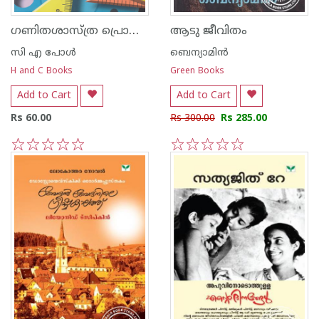
ഗണിതശാസ്ത്ര പ്രൊജക്ടുകള്‍
ആടു ജീവിതം
സി എ പോള്‍
ബെന്യാമിന്‍
H and C Books
Green Books
Add to Cart
Add to Cart
Rs 60.00
Rs 300.00
Rs 285.00
1
2
3
4
5
1
2
3
4
5