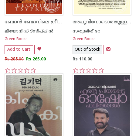
ബേദ‌ന്‍ ബേദനിലെ ഗ്രീഷ്മകാലത്ത്
അപുവിനോടൊത്തുള്ള എന്റെ ദിനങ്ങള്‍
ലിയോനിഡ് ട്സിപ്കിന്‍
സത്യജിത് റേ
Green Books
Green Books
Add to Cart
Out of Stock
Rs 285.00
Rs 265.00
Rs 110.00
1
2
3
4
5
1
2
3
4
5