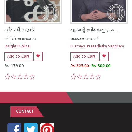
എന്റെ പ്രിയപ്പെട്ട ഓഷോ ഫലിതങ്ങള്‍
കിം കി ഡുക്
സി വി രമേശന്‍
മോഹന്‍ലാല്‍
Insight Publica
Pusthaka Prasadhaka Sangham
Add to Cart
Add to Cart
Rs 179.00
Rs 325.00
Rs 302.00
1
2
3
4
5
1
2
3
4
5
CONTACT