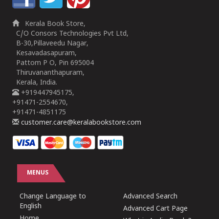
Kerala Book Store,
C/O Consors Technologies Pvt Ltd,
B-30,Pillaveedu Nagar,
Kesavadasapuram,
Pattom P O, Pin 695004
Thiruvananthapuram,
Kerala, India.
+919447945175,
+91471-2554670,
+91471-4851175
customer.care@keralabookstore.com
MENUS
Change Language to
Advanced Search
English
Advanced Cart Page
Home