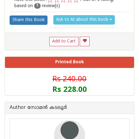
based on
review(s)
1
2
3
4
5
1
Ask to AI about this book
Share this Book
Add to Cart
Printed Book
Rs 240.00
Rs 228.00
Author സോമന്‍ കടലൂര്‍