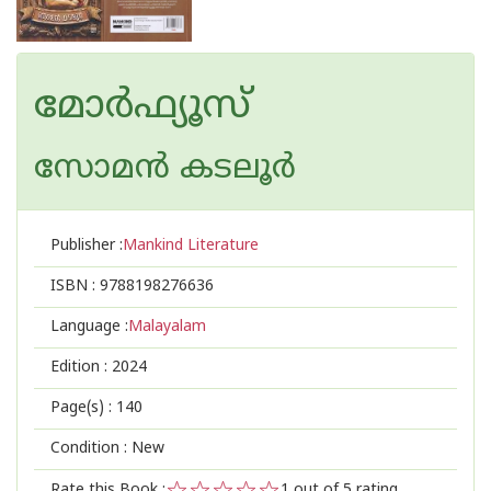
മോർഫ്യൂസ്
സോമന്‍ കടലൂര്‍
Publisher :
Mankind Literature
ISBN :
9788198276636
Language :
Malayalam
Edition :
2024
Page(s) :
140
Condition : New
Rate this Book :
1
out of 5 rating,