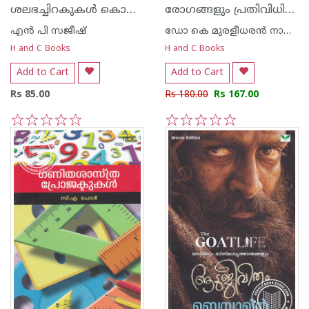
ശലഭച്ചിറകുകള്‍ കൊഴിയുന്ന ചരിത്രശിശിരത്തില്‍
രോഗങ്ങളും പ്രതിവിധികളും
എന്‍ പി സജീഷ്‌
ഡോ കെ മുരളീധരന്‍ നായര്‍ വെള്ളയമ്പലം
H and C Books
H and C Books
Add to Cart
Add to Cart
Rs 85.00
Rs 180.00
Rs 167.00
1
2
3
4
5
1
2
3
4
5