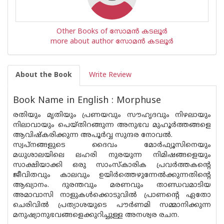
Other Books of സോമന്‍ കടലൂര്‍
more about author സോമന്‍ കടലൂര്‍
About the Book
Write Review
Book Name in English : Morphuse
രതിയും മൃതിയും പ്രണയവും സൗഹൃദവും നിഴലായും
നിലാവായും പെയ്‌തിറങ്ങുന്ന അനുഭവ മുഹൂർത്തങ്ങളെ
ആവിഷ്‌കരിക്കുന്ന അപൂർവ്വ സുന്ദര നോവൽ.
സ്വപ്നങ്ങളുടെ ദൈവം മോർഫ്യൂസിനെയും
മധുശാലയിലെ ലഹരി നുരയുന്ന നിമിഷങ്ങളെയും
സാക്ഷിയാക്കി ഒരു സാംസ്‌കാരിക പ്രവർത്തകന്റെ
ജീവിതവും കാലവും ഉയിർത്തെഴുന്നേൽക്കുന്നതിൻ്റെ
ആഖ്യാനം. ദുരന്തവും മരണവും താണ്ഡവമാടിയ
അമാവാസി നാളുകൾക്കൊടുവിൽ പ്രാണൻ്റെ ഏതോ
ചെരിവിൽ പ്രത്യാശയുടെ പൗർണമി സമ്മാനിക്കുന്ന
മനുഷ്യാനുഭവങ്ങളെക്കുറിച്ചുള്ള അനശ്വര രചന.