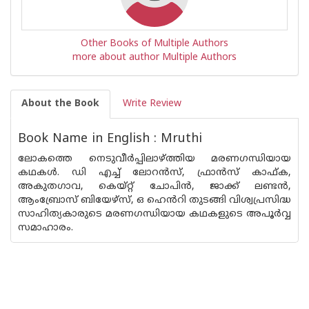
Other Books of Multiple Authors
more about author Multiple Authors
About the Book
Write Review
Book Name in English : Mruthi
ലോകത്തെ നെടുവീർപ്പിലാഴ്ത്തിയ മരണഗന്ധിയായ
കഥകൾ. ഡി എച്ച് ലോറൻസ്, ഫ്രാൻസ് കാഫ്ക,
അകുതഗാവ, കെയ്റ്റ് ചോപിൻ, ജാക്ക് ലണ്ടൻ,
ആംബ്രോസ് ബിയേഴ്‌സ്, ഒ ഹെൻറി തുടങ്ങി വിശ്വപ്രസിദ്ധ
സാഹിത്യകാരുടെ മരണഗന്ധിയായ കഥകളുടെ അപൂർവ്വ
സമാഹാരം.