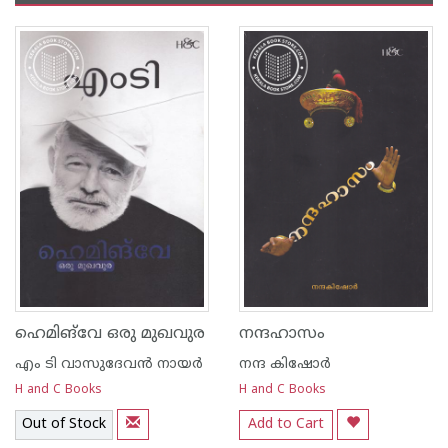
ഹെമിങ്‌വേ ഒരു മുഖവുര
നന്ദഹാസം
എം ടി വാസുദേവന്‍ നായര്‍
നന്ദ‌ കിഷോര്‍
H and C Books
H and C Books
Out of Stock
Add to Cart