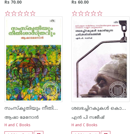
Rs 70.00
Rs 60.00
1
2
3
4
5
1
2
3
4
5
സംസ്കൃതിയും നീതിശാസ്ത്രവും
ശലഭച്ചിറകുകള്‍ കൊഴിയുന്ന ചരിത്രശിശിരത്തില്‍
ആഷാ മേനോന്‍
എന്‍ പി സജീഷ്‌
H and C Books
H and C Books