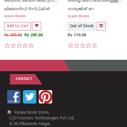
ബേദ‌ന്‍ ബേദനിലെ ഗ്രീഷ്മകാലത്ത്
അപുവിനോടൊത്തുള്ള എന്റെ ദിനങ്ങള്‍
ലിയോനിഡ് ട്സിപ്കിന്‍
സത്യജിത് റേ
Green Books
Green Books
Add to Cart
Out of Stock
Rs 285.00
Rs 265.00
Rs 110.00
1
2
3
4
5
1
2
3
4
5
CONTACT
Kerala Book Store,
C/O Consors Technologies Pvt Ltd,
B-30,Pillaveedu Nagar,