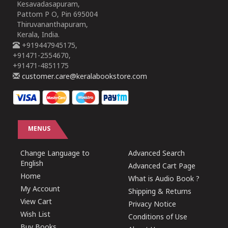
Kesavadasapuram,
Pattom P O, Pin 695004
Thiruvananthapuram,
Kerala, India.
+919447945175,
+91471-2554670,
+91471-4851175
customer.care@keralabookstore.com
MENUS
Change Language to
Advanced Search
English
Advanced Cart Page
Home
What is Audio Book ?
My Account
Shipping & Returns
View Cart
Privacy Notice
Wish List
Conditions of Use
Buy Books