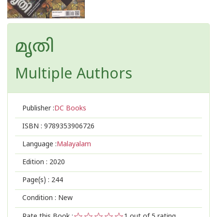
മൃതി
Multiple Authors
Publisher :
DC Books
ISBN :
9789353906726
Language :
Malayalam
Edition :
2020
Page(s) :
244
Condition : New
Rate this Book :
1
out of 5 rating,