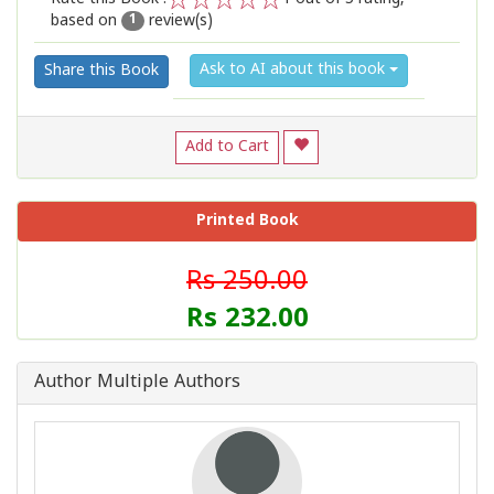
based on
review(s)
1
2
3
4
5
1
Ask to AI about this book
Share this Book
Add to Cart
Printed Book
Rs 250.00
Rs 232.00
Author Multiple Authors