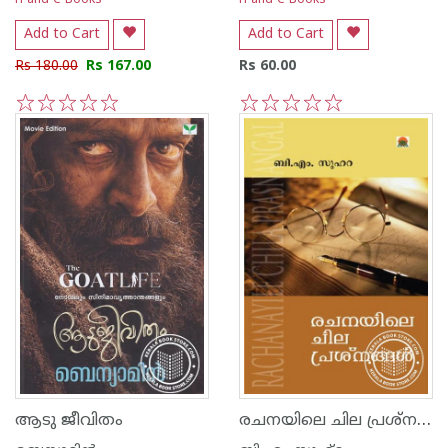
H and C Books
H and C Books
Add to Cart
Add to Cart
Rs 180.00
Rs 167.00
Rs 60.00
1
2
3
4
5
1
2
3
4
5
രചനയിലെ ചില പ്രശ്നങ്ങള്‍
ആടു ജീവിതം