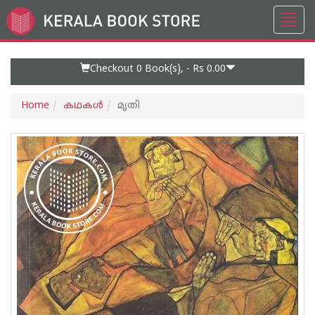
Toggl
Go
navig
to
Home
Page
Checkout 0
Book(s), -
Rs 0.00
Home
കഥകള്‍
മൃതി