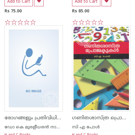
Add to Cart
Add to Cart
Rs 75.00
Rs 85.00
1
2
3
4
5
1
2
3
4
5
രോഗങ്ങളും പ്രതിവിധികളും
ഗണിതശാസ്ത്ര പ്രൊജക്ടുകള്‍
ഡോ കെ മുരളീധരന്‍ നായര്‍ വെള്ളയമ്പലം
സി എ പോള്‍