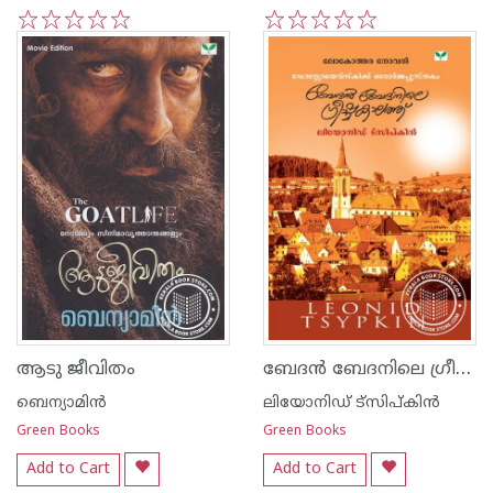
1
2
3
4
5
1
2
3
4
5
ബേദ‌ന്‍ ബേദനിലെ ഗ്രീഷ്മകാലത്ത്
ആടു ജീവിതം
ബെന്യാമിന്‍
ലിയോനിഡ് ട്സിപ്കിന്‍
Green Books
Green Books
Add to Cart
Add to Cart