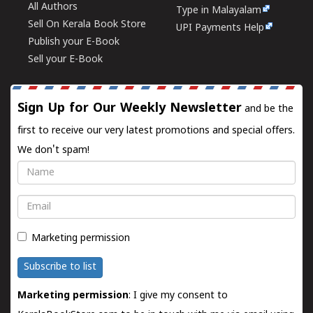
All Authors
Type in Malayalam
Sell On Kerala Book Store
UPI Payments Help
Publish your E-Book
Sell your E-Book
Sign Up for Our Weekly Newsletter
and be the
first to receive our very latest promotions and special offers.
We don't spam!
Name
Email
Marketing permission
Subscribe to list
Marketing permission
: I give my consent to