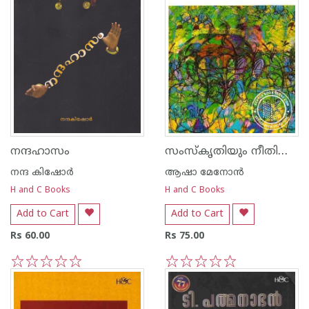
സംസ്കൃതിയും നീതിശാസ്ത്രവും
നന്ദഹാസം
നന്ദ‌ കിഷോര്‍
ആഷാ മേനോന്‍
H and C Books
H and C Books
Add to Cart
Add to Cart
Rs 60.00
Rs 75.00
1
2
3
4
5
1
2
3
4
5