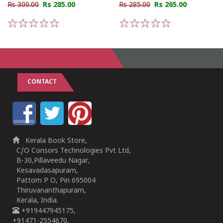
Rs 300.00
Rs 285.00
Rs 285.00
Rs 265.00
1
2
3
4
5
1
2
3
4
5
CONTACT
Kerala Book Store,
C/O Consors Technologies Pvt Ltd,
B-30,Pillaveedu Nagar,
Kesavadasapuram,
Pattom P O, Pin 695004
Thiruvananthapuram,
Kerala, India.
+919447945175,
+91471-2554670,