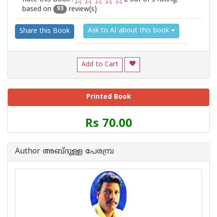
based on
review(s)
1
2
3
4
5
93
Ask to AI about this book
Share this Book
Add to Cart
Printed Book
Price
Rs 70.00
of
this
Book
Author അബ്ദുള്ള പേരമ്പ്ര
is