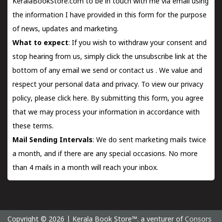
KeralaBookStore.com to be in touch with me via email using
the information I have provided in this form for the purpose
of news, updates and marketing.
What to expect
: If you wish to withdraw your consent and
stop hearing from us, simply click the unsubscribe link at the
bottom of any email we send or
contact us
. We value and
respect your personal data and privacy. To view our privacy
policy, please
click here.
By submitting this form, you agree
that we may process your information in accordance with
these terms.
Mail Sending Intervals
: We do sent marketing mails twice
a month, and if there are any special occasions. No more
than 4 mails in a month will reach your inbox.
Copyright © 2026 | Kerala Book Store™. a venturer of
Consors