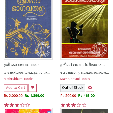
ശ്രീമദ് ഭഗവദ്ഗീതാ രഹസ്യം
ശ്രീ മഹാഭാഗവതം
അക്കിത്തം അചുതന്‍ നമ്പൂതിരി
ലോകമാന്യ ബാലഗംഗാധരതിലകന്‍
Mathrubhumi Books
Mathrubhumi Books
Add to Cart
Out of Stock
Rs 2,000.00
Rs 1,899.00
Rs 500.00
Rs 465.00
1
2
3
4
5
1
2
3
4
5