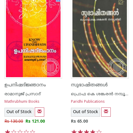
ഉപനിഷദ്ജ്ഞാനം
സുഭാഷിതങ്ങള്‍
രാമാനുജ് പ്രസാദ്‌
പ്രൊഫ കെ ശങ്കരന്‍ നമ്പൂതിരി
Mathrubhumi Books
Paridhi Publications
Out of Stock
Out of Stock
Rs 130.00
Rs 121.00
Rs 65.00