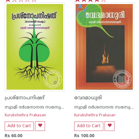
1
2
3
4
5
1
2
3
4
5
പ്രശ്നോപനിഷദ്
വേദമാധുരി
സ്വാമി ദര്‍ശനാനന്ദ സരസ്വതി
സ്വാമി ദര്‍ശനാനന്ദ സരസ്വതി
Kurukshethra Prakasan
Kurukshethra Prakasan
Add to Cart
Add to Cart
Rs 60.00
Rs 100.00