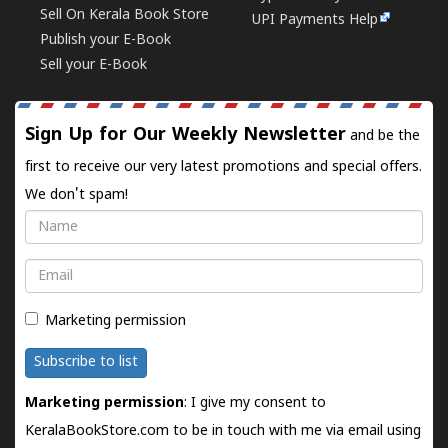
Sell On Kerala Book Store
UPI Payments Help
Publish your E-Book
Sell your E-Book
Sign Up for Our Weekly Newsletter
and be the
first to receive our very latest promotions and special offers.
We don't spam!
Name
Email
Marketing permission
Subscribe to list
Marketing permission
: I give my consent to
KeralaBookStore.com to be in touch with me via email using