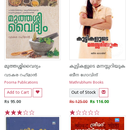
മുത്തശ്ശിവൈദ്യം
കുട്ടികളുടെ മനസ്സറിയുക
വടകര റഹ്‌മാന്‍
ബീന ഗോവിന്ദ്‌
Poorna Publications
Mathrubhumi Books
Add to Cart
Out of Stock
Rs 95.00
Rs 125.00
Rs 116.00
1
2
3
4
5
1
2
3
4
5