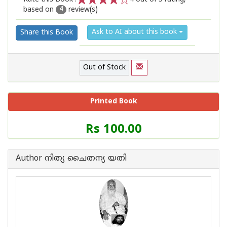
based on
review(s)
1
2
3
4
5
4
Ask to AI about this book
Share this Book
Out of Stock
Printed Book
Price
Rs 100.00
of
this
Book
Author നിത്യ ചൈതന്യ യതി
is