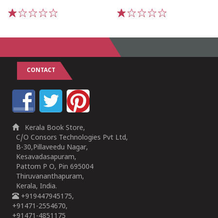
1
2
3
4
5
1
2
3
4
5
CONTACT
Kerala Book Store,
C/O Consors Technologies Pvt Ltd,
B-30,Pillaveedu Nagar,
Kesavadasapuram,
Pattom P O, Pin 695004
Thiruvananthapuram,
Kerala, India.
+919447945175,
+91471-2554670,
+91471-4851175