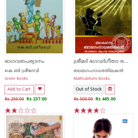
ശ്രീമദ് ഭഗവദ്ഗീതാ രഹസ്യം
ഭാഗവതപര്യടനം
കെ ബി ശ്രീദേവി
ബാലഗംഗാധരതിലകന്‍
Green Books
Mathrubhumi Books
Add to Cart
Out of Stock
Rs 250.00
Rs 237.00
Rs 500.00
Rs 465.00
1
2
3
4
5
1
2
3
4
5