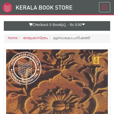
Toggl
Go
navig
to
Home
Page
Checkout 0
Book(s), -
Rs 0.00
Home
തത്വശാസ്ത്രം
മുണ്ഡകോപനിഷത്ത്