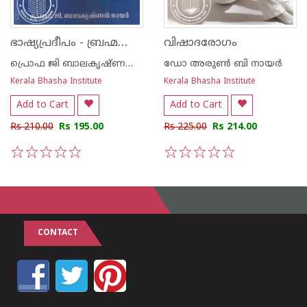
ഭാഷ്യപ്രദീപം - ബ്രഹ്മസൂത്രഭാഷ്യാനുവാദം -Old Edition-
വിഷാദരോഗം
പ്രൊഫ ജി ബാലകൃഷ്ണന്‍ നായര്‍
ഡോ അരുണ്‍ ബി നായര്‍
Kerala Bhasha Institute
Kerala Bhasha Institute
Add to Cart
Add to Cart
Rs 210.00
Rs 195.00
Rs 225.00
Rs 214.00
1
2
3
4
5
1
2
3
4
5
CONTACT