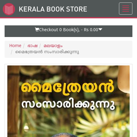
Toggl
Go
navig
to
Home
Page
Checkout 0
Book(s), -
Rs 0.00
Home
ഭാഷ
മലയാളം
മൈത്രേയൻ സംസാരിക്കുന്നു