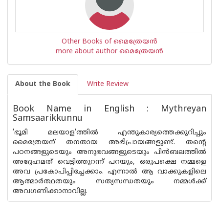
Other Books of മൈത്രേയന്‍
more about author മൈത്രേയന്‍
About the Book
Write Review
Book Name in English : Mythreyan
Samsaarikkunnu
’ഭൂമി മലയാള’ത്തിൽ എന്തുകാര്യത്തെക്കുറിച്ചും
മൈത്രേയന് തനതായ അഭിപ്രായങ്ങളുണ്ട്. തൻ്റെ
പഠനങ്ങളുടെയും അനുഭവങ്ങളുടെയും പിൻബലത്തിൽ
അദ്ദേഹമത് വെട്ടിത്തുറന്ന് പറയും, ഒരുപക്ഷെ നമ്മളെ
അവ പ്രകോപിപ്പിച്ചേക്കാം. എന്നാൽ ആ വാക്കുകളിലെ
ആത്മാർത്ഥതയും സത്യസന്ധതയും നമ്മൾക്ക്
അവഗണിക്കാനാവില്ല.