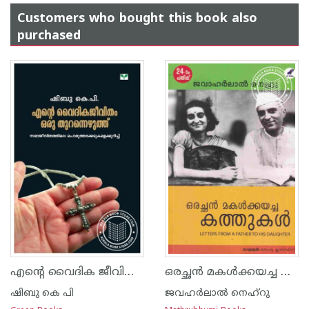
Customers who bought this book also
purchased
എന്റെ വൈദിക ജീവിതം ഒരു തുറന്നെഴുത്ത്
ഒരച്ഛന്‍ മകള്‍ക്കയച്ച കത്തുകള്‍
ഷിബു കെ പി
ജവഹര്‍ലാല്‍ നെഹ്‌റു