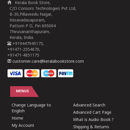
Kerala Book Store,
C/O Consors Technologies Pvt Ltd,
B-30,Pillaveedu Nagar,
Kesavadasapuram,
Pattom P O, Pin 695004
Thiruvananthapuram,
Kerala, India.
+919447945175,
+91471-2554670,
+91471-4851175
customer.care@keralabookstore.com
MENUS
Change Language to
Advanced Search
English
Advanced Cart Page
Home
What is Audio Book ?
My Account
Shipping & Returns