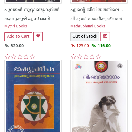
എന്റെ ജീവിതത്തിലെ ഏറ്റവും ആദ്യത്തെ സ്ത്രീ ഏറ്റവും അവസാനത്തെ സ്ത്രീയോട് പറയുന്നത്
പുലയര്‍ നൂറ്റാണ്ടുകളില്‍
കുന്നുകുഴി എസ് മണി
പി എന്‍ ഗോപീകൃഷ്ണന്‍
Mythri Books
Mathrubhumi Books
Add to Cart
Out of Stock
Rs 520.00
Rs 125.00
Rs 116.00
1
2
3
4
5
1
2
3
4
5