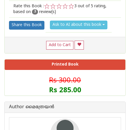
Rate this Book :
3
out of 5 rating,
based on
review(s)
1
2
3
4
5
3
Ask to AI about this book
Share this Book
Add to Cart
Printed Book
Rs 300.00
Rs 285.00
Author മൈത്രേയന്‍