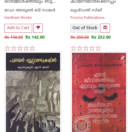
ഓര്‍മ്മശക്തിയും ബുദ്ധിശക്തിയും എങ്ങെനെ വര്‍ദ്ധിപ്പിക്കാം
കാമിനിമാര്‍ക്കൊപ്പം
ഡോ അരുണ്‍ ബി നായര്‍
ഖുശ്‌വന്ത് സിങ്
Haritham Books
Poorna Publications
Add to Cart
Out of Stock
Rs 150.00
Rs 142.00
Rs 250.00
Rs 232.00
1
2
3
4
5
1
2
3
4
5