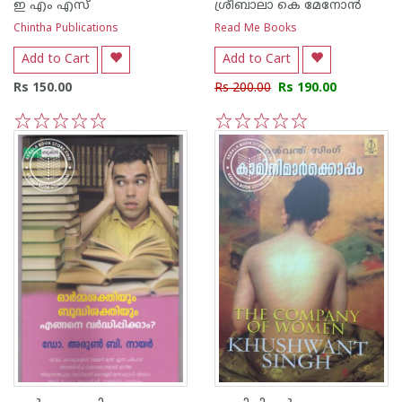
ഇ എം എസ്
ശ്രീബാലാ കെ മേനോന്‍
Chintha Publications
Read Me Books
Add to Cart
Add to Cart
Rs 150.00
Rs 200.00
Rs 190.00
1
2
3
4
5
1
2
3
4
5