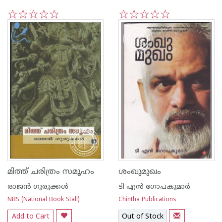
1
2
3
4
5
1
2
3
4
5
മിത്ത് ചരിത്രം സമൂഹം
ശംഖുമുഖം
രാജന്‍ ഗുരുക്കള്‍
ടി എന്‍ ഗോപകുമാര്‍
NBS (National Book Stall)
Chintha Publications
Add to Cart
Out of Stock