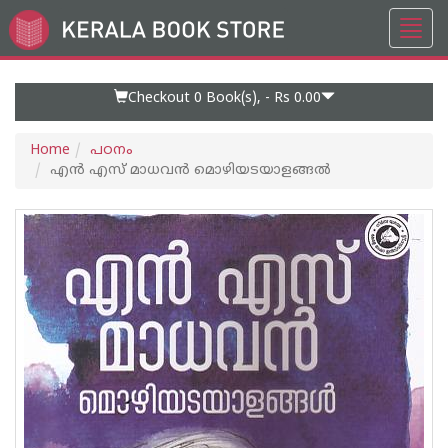
Toggl
Go
navig
to
Home
Page
Checkout 0
Book(s), -
Rs 0.00
Home
പഠനം
എന്‍ എസ് മാധവന്‍ മൊഴിയടയാളങ്ങല്‍