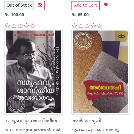
Out of Stock
Add to Cart
Rs 100.00
Rs 65.00
1
2
3
4
5
1
2
3
4
5
സമൂഹവും ശാസ്ത്രീയ അവബോധവും
അര്‍ത്ഥരുചി
ഡോ നരേന്ദ്രധബോല്‍ക്കര്‍
പ്രൊഫ എം കെ സാനു