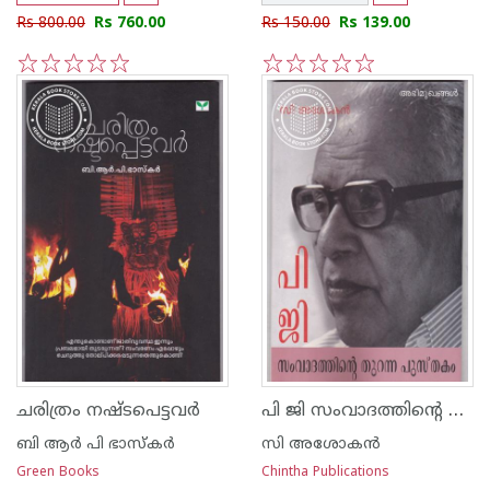
Rs 800.00
Rs 760.00
Rs 150.00
Rs 139.00
1
2
3
4
5
1
2
3
4
5
പി ജി സംവാദത്തിന്റെ തുറന്ന പുസ്തകം
ചരിത്രം നഷ്ടപെട്ടവര്‍
ബി ആര്‍ പി ഭാസ്കര്‍
സി അശോകന്‍
Green Books
Chintha Publications