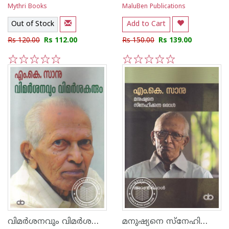
Mythri Books
MaluBen Publications
Out of Stock
Add to Cart
Rs 120.00
Rs 112.00
Rs 150.00
Rs 139.00
1
2
3
4
5
1
2
3
4
5
വിമര്‍ശനവും വിമര്‍ശകരും
മനുഷ്യനെ സ്നേഹിക്കുന്ന ഒരാള്‍