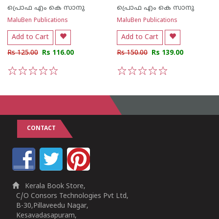
പ്രൊഫ എം കെ സാനു
പ്രൊഫ എം കെ സാനു
MaluBen Publications
MaluBen Publications
Add to Cart
Add to Cart
Rs 125.00
Rs 116.00
Rs 150.00
Rs 139.00
1
2
3
4
5
1
2
3
4
5
CONTACT
Kerala Book Store,
C/O Consors Technologies Pvt Ltd,
B-30,Pillaveedu Nagar,
Kesavadasapuram,