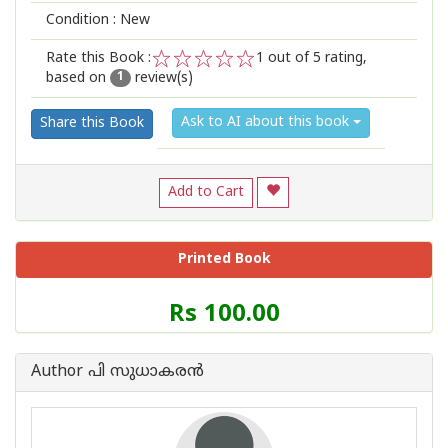
Condition : New
Rate this Book :
1
out of 5 rating,
based on
review(s)
1
2
3
4
5
1
Ask to AI about this book
Share this Book
Add to Cart
Printed Book
Price
Rs 100.00
of
this
Book
Author പി സുധാകരന്‍
is