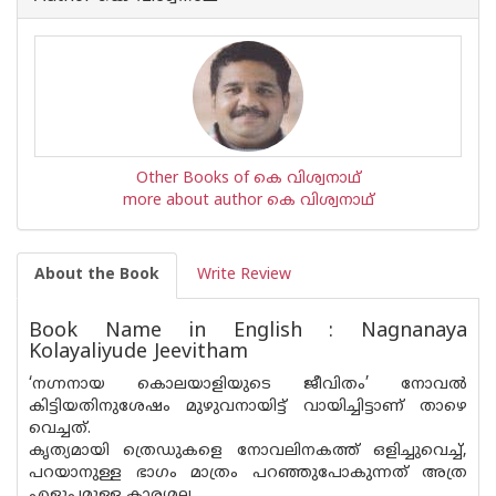
Other Books of കെ വിശ്വനാഥ്
more about author കെ വിശ്വനാഥ്
About the Book
Write Review
Book Name in English : Nagnanaya
Kolayaliyude Jeevitham
‘നഗ്നനായ കൊലയാളിയുടെ ജീവിതം’ നോവല്‍
കിട്ടിയതിനുശേഷം മുഴുവനായിട്ട് വായിച്ചിട്ടാണ് താഴെ
വെച്ചത്.
കൃത്യമായി ത്രെഡുകളെ നോവലിനകത്ത് ഒളിച്ചുവെച്ച്,
പറയാനുള്ള ഭാഗം മാത്രം പറഞ്ഞുപോകുന്നത് അത്ര
എളുപ്പമുള്ള കാര്യമല്ല.