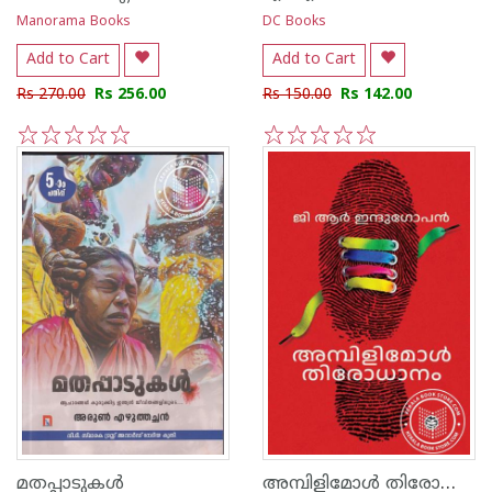
Manorama Books
DC Books
Add to Cart
Add to Cart
Rs 270.00
Rs 256.00
Rs 150.00
Rs 142.00
1
2
3
4
5
1
2
3
4
5
അമ്പിളിമോൾ തിരോധാനം
മതപ്പാടുകൾ