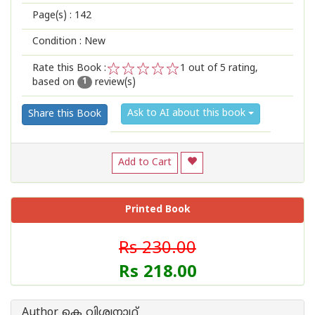
Page(s) :
142
Condition : New
Rate this Book :
1
out of 5 rating,
based on
review(s)
1
2
3
4
5
1
Ask to AI about this book
Share this Book
Add to Cart
Printed Book
Rs 230.00
Rs 218.00
Author കെ വിശ്വനാഥ്