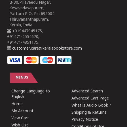
B-30,Pillaveedu Nagar,
Kesavadasapuram,
Pattom P O, Pin 695004
Thiruvananthapuram,
Kerala, India.
+919447945175,
+91471-2554670,
+91471-4851175
customer.care@keralabookstore.com
MENUS
Change Language to
Advanced Search
English
Advanced Cart Page
Home
What is Audio Book ?
My Account
Shipping & Returns
View Cart
Privacy Notice
Wish List
Conditions of Use