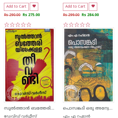
Add to Cart
Add to Cart
Rs 290.00
Rs 275.00
Rs 299.00
Rs 284.00
1
2
3
4
5
1
2
3
4
5
സുൽത്താൻ ബത്തേരിയിലേക്കുള്ള തീവണ്ടി
പൊസങ്കടി ഒരു അന്വേഷണ റിപ്പോർട്ട്
ഡേവിഡ് വര്‍ഗ്ഗീസ്
എം എ റഹ്മാന്‍