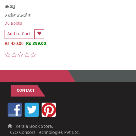
കരു
മജീദ് സയീദ്
DC Books
Add to Cart
Rs 420.00
Rs 399.00
1
2
3
4
5
CONTACT
Kerala Book Store,
C/O Consors Technologies Pvt Ltd,