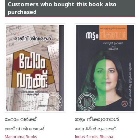
Customers who bought this book also
purchased
ഹോം വര്‍ക്ക്
തട്ടം നീക്കുമ്പോൾ
രാജീവ് ശിവശങ്കര്‍
യാസ്മിൻ മുഹമ്മദ്
Manorama Books
Indus Scrolls Bhasha