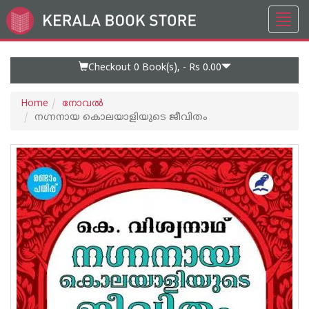
Toggl
Go
navig
to
Home
Page
Checkout 0
Book(s), -
Rs 0.00
Home
നോവല്‍
നഗ്നനായ കൊലയാളിയുടെ ജീവിതം