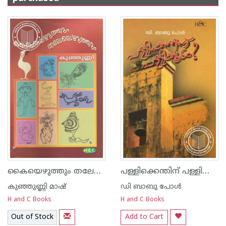
കൈയെഴുത്തും തലേലെഴുത്തും
പള്ളിക്കെന്തിന്‌ പള്ളിക്കൂടം
കുഞ്ഞുണ്ണി മാഷ്‌
ഡി ബാബു പോള്‍
H and C Books
H and C Books
Out of Stock
Add to Cart