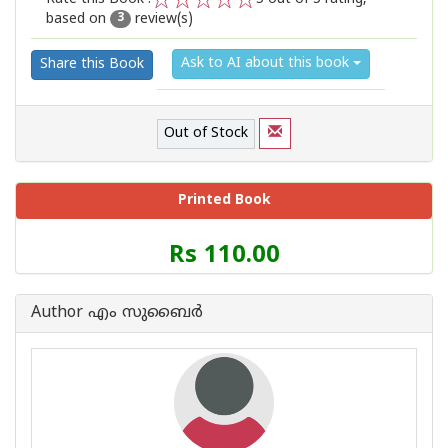
based on
review(s)
1
2
3
4
5
3
Ask to AI about this book
Share this Book
Out of Stock
Printed Book
Price
Rs 110.00
of
this
Book
Author എം സുബൈര്‍
is