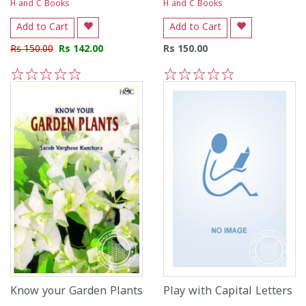
H and C Books
H and C Books
Add to Cart
Add to Cart
Rs 150.00
Rs 142.00
Rs 150.00
1
2
3
4
5
1
2
3
4
5
Know your Garden Plants
Play with Capital Letters