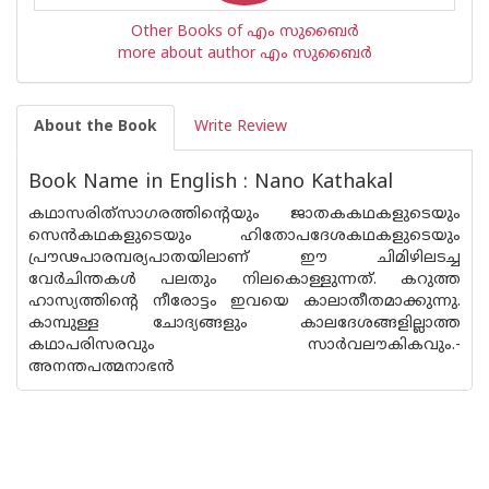
Other Books of എം സുബൈര്‍
more about author എം സുബൈര്‍
About the Book
Write Review
Book Name in English : Nano Kathakal
കഥാസരിത്‌സാഗരത്തിന്റെയും ജാതകകഥകളുടെയും
സെന്‍കഥകളുടെയും ഹിതോപദേശകഥകളുടെയും
പ്രൗഢപാരമ്പര്യപാതയിലാണ് ഈ ചിമിഴിലടച്ച
വേര്‍ചിന്തകള്‍ പലതും നിലകൊള്ളുന്നത്. കറുത്ത
ഹാസ്യത്തിന്റെ നീരോട്ടം ഇവയെ കാലാതീതമാക്കുന്നു.
കാമ്പുള്ള ചോദ്യങ്ങളും കാലദേശങ്ങളില്ലാത്ത
കഥാപരിസരവും സാര്‍വലൗകികവും.-
അനന്തപത്മനാഭന്‍