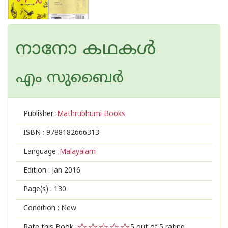
നാനോ കഥകള്‍
എം സുബൈര്‍
Publisher :
Mathrubhumi Books
ISBN :
9788182666313
Language :
Malayalam
Edition :
Jan 2016
Page(s) :
130
Condition : New
Rate this Book :
5
out of 5 rating,