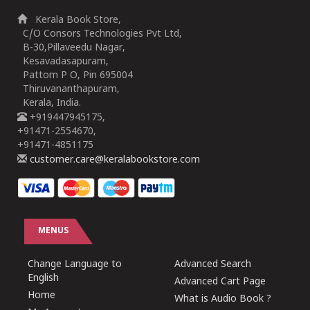
Kerala Book Store,
C/O Consors Technologies Pvt Ltd,
B-30,Pillaveedu Nagar,
Kesavadasapuram,
Pattom P O, Pin 695004
Thiruvananthapuram,
Kerala, India.
+919447945175,
+91471-2554670,
+91471-4851175
customer.care@keralabookstore.com
MENUS
Change Language to
Advanced Search
English
Advanced Cart Page
Home
What is Audio Book ?