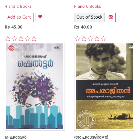
H and C Books
H and C Books
Add to Cart
Out of Stock
Rs 45.00
Rs 40.00
1
2
3
4
5
1
2
3
4
5
ഷെല്‍ട്ടര്‍
അപരാജിത‌ന്‍