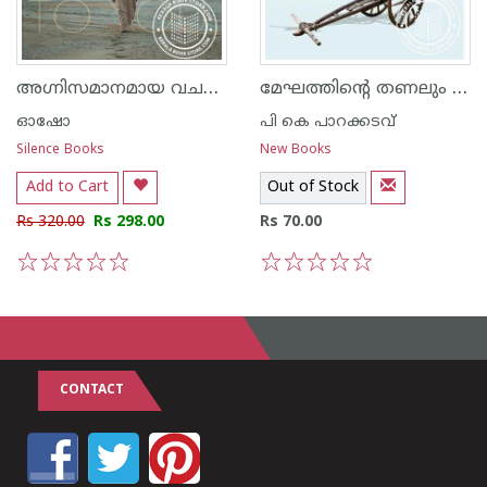
അഗ്നിസമാനമായ വചനങ്ങള്‍
മേഘത്തിന്റെ തണലും പുതിയ കഥകളും
ഓഷോ
പി കെ പാറക്കടവ്‌
Silence Books
New Books
Add to Cart
Out of Stock
Rs 320.00
Rs 298.00
Rs 70.00
1
2
3
4
5
1
2
3
4
5
CONTACT