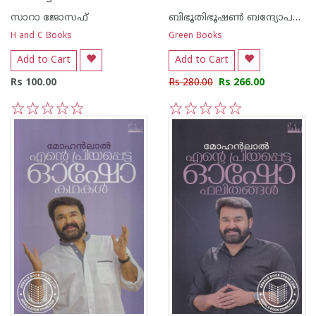
സാറാ ജോസഫ്
ബിഭൂതിഭൂഷണ്‍ ബന്ദ്യോപദ്ധ്യായ
H and C Books
Green Books
Add to Cart
Add to Cart
Rs 100.00
Rs 280.00
Rs 266.00
1
2
3
4
5
1
2
3
4
5