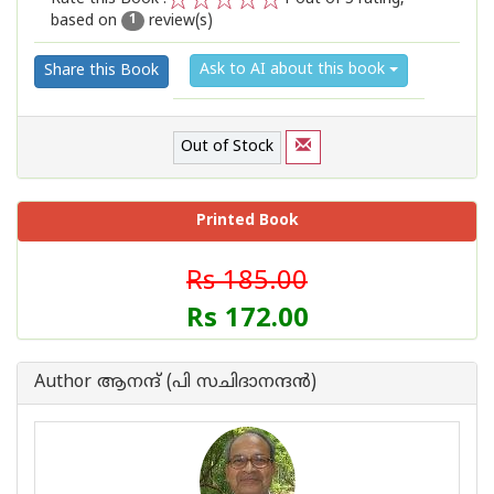
based on
review(s)
1
2
3
4
5
1
Ask to AI about this book
Share this Book
Out of Stock
Printed Book
Rs 185.00
Rs 172.00
Author ആനന്ദ് (പി സചിദാനന്ദന്‍)