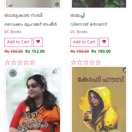
ബാല്യകാല സഖി
രാമച്ചി
വൈക്കം മുഹമ്മദ് ബഷീര്‍
വിനോയ് തോമസ്
DC Books
DC Books
Add to Cart
Add to Cart
Rs 160.00
Rs 152.00
Rs 190.00
Rs 180.00
1
2
3
4
5
1
2
3
4
5