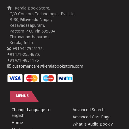
Kerala Book Store,
C/O Consors Technologies Pvt Ltd,
B-30,Pillaveedu Nagar,
Kesavadasapuram,
Pattom P O, Pin 695004
Thiruvananthapuram,
Kerala, India.
+919447945175,
+91471-2554670,
+91471-4851175
customer.care@keralabookstore.com
MENUS
Change Language to
Advanced Search
English
Advanced Cart Page
Home
What is Audio Book ?