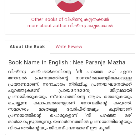
Other Books of വിഷ്ണു കല്പതക്കൽ
more about author വിഷ്ണു കല്പതക്കൽ
About the Book
Write Review
Book Name in English : Nee Paranja Mazha
വിഷ്‌ണു കല്‌പടയ്ക്കലിൻ്റെ ’നീ പറഞ്ഞ മഴ’ എന്ന
നോവൽ പ്രണയത്തിൻ്റെ നാനാർത്ഥങ്ങളിലേക്കുള്ള
പ്രയാണമാണ്. സദാചാരം നിർമ്മിച്ച പ്രണയഘടനയ്ക്ക്
പുറത്തുകടന്ന് പ്രായഭേദമന്യേ തീവ്രമായി
പ്രണയിക്കുകയും സ്നേഹത്തിന്റെ ആഴം തൊടുകയും
ചെയ്യുന്ന കഥാപാത്രങ്ങളാണ് നോവലിന്റെ കരുത്ത്.
സമാഗരം മാത്രമല്ല വേർപിരിയലും കൂടിയാണ്
പ്രണയത്തിന്റെ പൊരുളെന്ന് ’നീ പറഞ്ഞ മഴ’
ഓർമ്മപ്പെടുത്തുന്നു. യഥാർത്ഥത്തിൽ പ്രണയത്തിന്റെയും
വിരഹത്തിന്റെയും ജീവസ്‌പന്ദനമാണ് ഈ കൃതി.