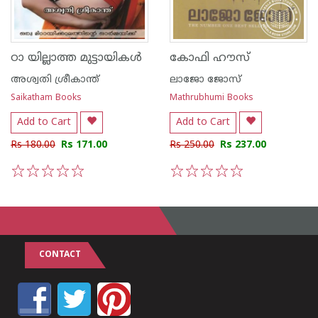
ഠാ യില്ലാത്ത മുട്ടായികള്‍
കോഫി ഹൗസ്
അശ്വതി ശ്രീകാന്ത്
ലാജോ ജോസ്
Saikatham Books
Mathrubhumi Books
Add to Cart
Add to Cart
Rs 180.00
Rs 171.00
Rs 250.00
Rs 237.00
1
2
3
4
5
1
2
3
4
5
CONTACT