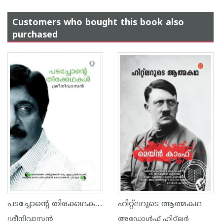
Customers who bought this book also
purchased
പടച്ചോന്‍റെ തിരക്കഥകള്‍
ഹിറ്റ്ലറുടെ ആത്മകഥ
ശ്രീനിവാസന്‍
അഡോള്‍ഫ് ഹിറ്റ്ലര്‍