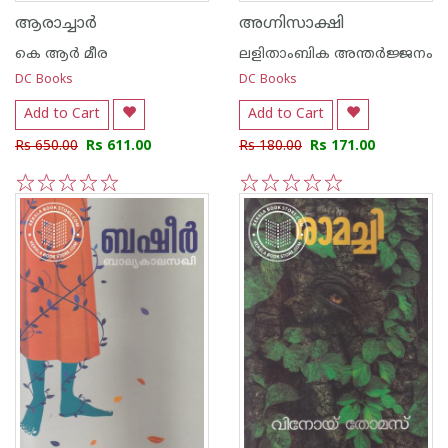
ആരാച്ചാര്‍
അഗ്നിസാക്ഷി
കെ ആര്‍ മീര
ലളിതാംബിക അന്തര്‍ജ്ജനം
DC Books
DC Books
Add to Cart
Add to Cart
Rs 650.00
Rs 611.00
Rs 180.00
Rs 171.00
1
2
3
4
5
1
2
3
4
5