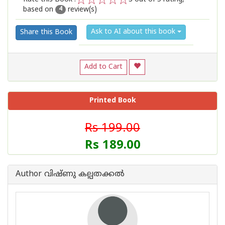
based on
review(s)
1
2
3
4
5
4
Ask to AI about this book
Share this Book
Add to Cart
Printed Book
Rs 199.00
Rs 189.00
Author വിഷ്ണു കല്പതക്കൽ