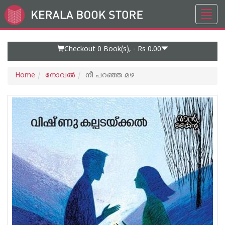
Toggl
Go
navig
to
Home
Page
Checkout 0
Book(s), -
Rs 0.00
Home
നോവല്‍
നീ പറഞ്ഞ മഴ