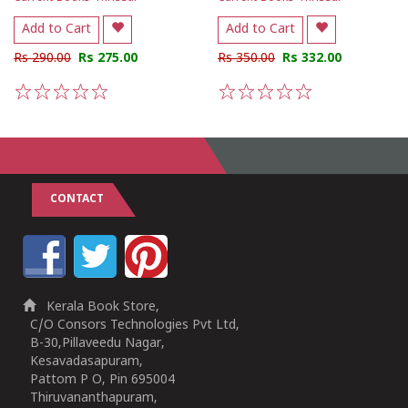
Add to Cart
Add to Cart
Rs 290.00
Rs 275.00
Rs 350.00
Rs 332.00
1
2
3
4
5
1
2
3
4
5
CONTACT
Kerala Book Store,
C/O Consors Technologies Pvt Ltd,
B-30,Pillaveedu Nagar,
Kesavadasapuram,
Pattom P O, Pin 695004
Thiruvananthapuram,