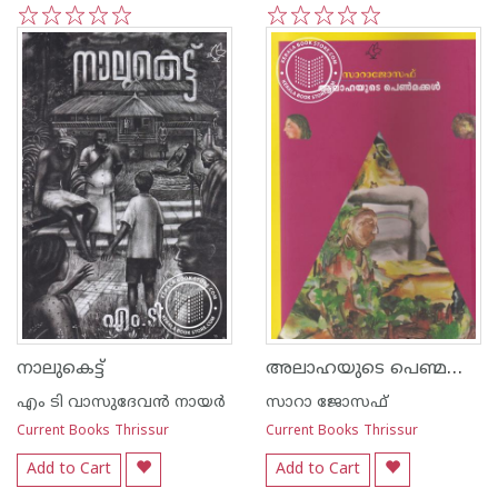
1
2
3
4
5
1
2
3
4
5
അലാഹയുടെ പെണ്മക്കള്‍
നാലുകെട്ട്
എം ടി വാസുദേവന്‍ നായര്‍
സാറാ ജോസഫ്
Current Books Thrissur
Current Books Thrissur
Add to Cart
Add to Cart