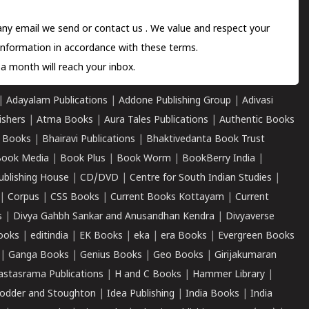
 any email we send or
contact us
. We value and respect your
information in accordance with these terms.
a month will reach your inbox.
|
Adayalam Publications
|
Addone Publishing Group
|
Adivasi
ishers
|
Atma Books
|
Aura Tales Publications
|
Authentic Books
 Books
|
Bhairavi Publications
|
Bhaktivedanta Book Trust
ook Media
|
Book Plus
|
Book Worm
|
BookBerry India
|
ublishing House
|
CD/DVD
|
Centre for South Indian Studies
|
|
Corpus
|
CSS Books
|
Current Books Kottayam
|
Current
s
|
Divya Gahbh Sankar and Anusandhan Kendra
|
Divyaverse
ooks
|
editindia
|
EK Books
|
eka
|
era Books
|
Evergreen Books
|
Ganga Books
|
Genius Books
|
Geo Books
|
Girijakumaran
astasrama Publications
|
H and C Books
|
Hammer Library
|
odder and Stoughton
|
Idea Publishing
|
India Books
|
India