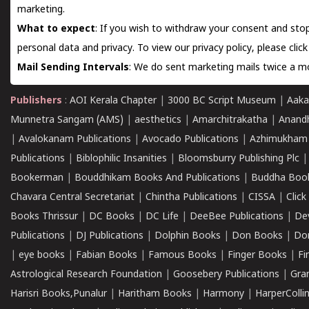
marketing.
What to expect
: If you wish to withdraw your consent and stop
personal data and privacy. To view our privacy policy, please
clic
Mail Sending Intervals
: We do sent marketing mails twice a mo
Publishers
:
AOI Kerala Chapter
|
3000 BC Script Museum
|
Aaka
Munnetra Sangam (AMS)
|
aesthetics
|
Amarchitrakatha
|
Anand
|
Avalokanam Publications
|
Avocado Publications
|
Azhimukham
Publications
|
Biblophilic Insanities
|
Bloomsburry Publishing Plc
Bookerman
|
Bouddhikam Books And Publications
|
Buddha Boo
Chavara Central Secretariat
|
Chintha Publications
|
CISSA
|
Clic
Books Thrissur
|
DC Books
|
DC Life
|
DeeBee Publications
|
De
Publications
|
DJ Publications
|
Dolphin Books
|
Don Books
|
Don
|
eye books
|
Fabian Books
|
Famous Books
|
Finger Books
|
Fi
Astrological Research Foundation
|
Goosebery Publications
|
Gra
Harisri Books,Punalur
|
Haritham Books
|
Harmony
|
HarperCollin