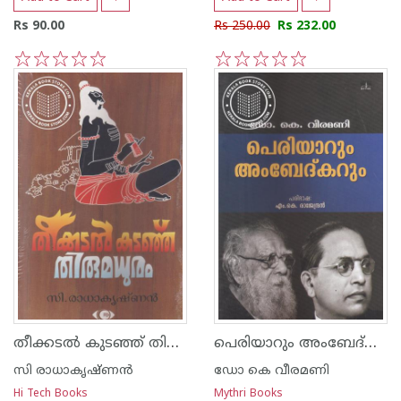
Rs 90.00
Rs 250.00
Rs 232.00
1
2
3
4
5
1
2
3
4
5
തീക്കടല്‍ കുടഞ്ഞ് തിരുമധുരം
പെരിയാറും അംബേദ്കറും
സി രാധാകൃഷ്ണന്‍
ഡോ കെ വീരമണി
Hi Tech Books
Mythri Books