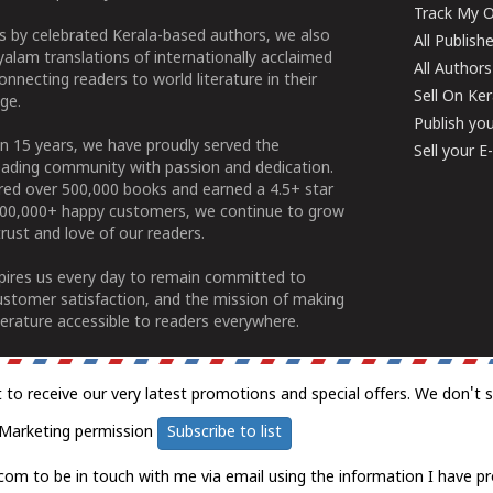
Track My O
 by celebrated Kerala-based authors, we also
All Publish
alam translations of internationally acclaimed
All Authors
connecting readers to world literature in their
Sell On Ke
ge.
Publish yo
n 15 years, we have proudly served the
Sell your 
ading community with passion and dedication.
ered over 500,000 books and earned a 4.5+ star
100,000+ happy customers, we continue to grow
rust and love of our readers.
spires us every day to remain committed to
ustomer satisfaction, and the mission of making
erature accessible to readers everywhere.
t to receive our very latest promotions and special offers. We don't 
Marketing permission
Subscribe to list
com to be in touch with me via email using the information I have pr