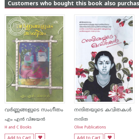
Customers who bought this book also purcha
വര്‍ണ്ണങ്ങളുടെ സംഗീതം
നന്ദിതയുടെ കവിതകള്‍
എം എന്‍ വിജയന്‍
നന്ദിത
H and C Books
Olive Publications
Add to Cart
Add to Cart