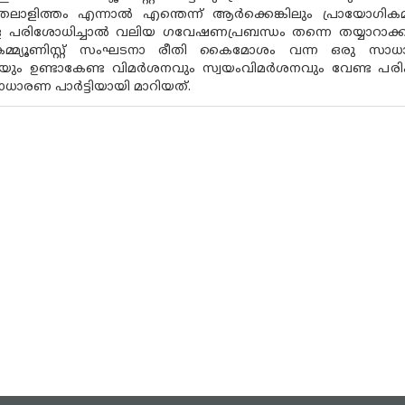
ുതലാളിത്തം എന്നാൽ എന്തെന്ന് ആർക്കെങ്കിലും പ്രായോഗി
 പരിശോധിച്ചാൽ വലിയ ഗവേഷണപ്രബന്ധം തന്നെ തയ്യാറാക്കാൻ 
 കമ്മ്യൂണിസ്റ്റ് സംഘടനാ രീതി കൈമോശം വന്ന ഒരു സ
യും ഉണ്ടാകേണ്ട വിമർശനവും സ്വയംവിമർശനവും വേണ്ട പ
ാരണ പാർട്ടിയായി മാറിയത്.