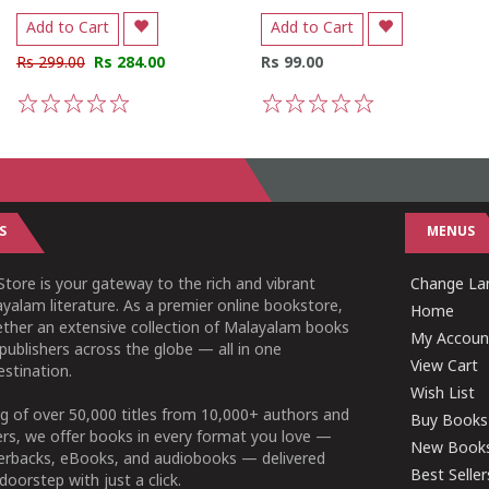
Add to Cart
Add to Cart
Rs 299.00
Rs 284.00
Rs 99.00
1
2
3
4
5
1
2
3
4
5
S
MENUS
tore is your gateway to the rich and vibrant
Change Lan
yalam literature. As a premier online bookstore,
Home
ether an extensive collection of Malayalam books
My Accoun
publishers across the globe — all in one
View Cart
stination.
Wish List
g of over 50,000 titles from 10,000+ authors and
Buy Books
ers, we offer books in every format you love —
New Book
perbacks, eBooks, and audiobooks — delivered
Best Seller
doorstep with just a click.