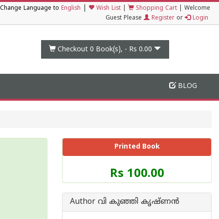
|
Change Language to
English
Wish List
|
Shopping Cart
|
Welcome
Guest Please
Register
or
Login
Checkout 0
Book(s), -
Rs 0.00
BLOG
Printed Book
Price
Rs 100.00
of
this
Book
Author വി കുഞ്ഞി കൃഷ്ണന്‍
is