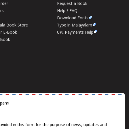
rder
Request a Book
ers
Help / FAQ
Download Fonts
rala Book Store
Type in Malayalam
ur E-Book
UPI Payments Help
E-Book
spam!
ovided in this form for the purpose of news, updates and