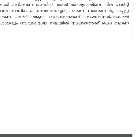
കമായി പഠിക്കണ മെങ്കിൽ അത് കേരളത്തിലെ ചില പാർട്ടി
സാധിക്കും. ഉന്നതനേതൃത്വം തന്നെ ഇങ്ങനെ രൂപപ്പെട്ടു
ാധാരണ പാർട്ടി ആയ തുകൊണ്ടാണ്. സംഘടനയ്ക്കകത്ത്
രിഹാരവും ആവശ്യമായ നിലയിൽ നടക്കാത്തത് കൊ ണ്ടാണ്