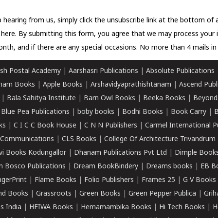
 hearing from us, simply click the unsubscribe link at the bottom of
k here.
By submitting this form, you agree that we may process your 
nth, and if there are any special occasions. No more than 4 mails in 
sh Postal Academy
|
Aarshasri Publications
|
Absolute Publications
ham Books
|
Apple Books
|
Arshavidyaprathishtanam
|
Ascend Publ
|
Bala Sahitya Institute
|
Barn Owl Books
|
Beeka Books
|
Beyond
|
Blue Pea Publications
|
boby books
|
Bodhi Books
|
Book Carry
|
B
ks
|
C I C C Book House
|
C N N Publishers
|
Carmel International P
k Communications
|
CLS Books
|
College Of Architecture Trivandrum
vi Books Kodungallor
|
Dhanam Publications Pvt Ltd
|
Dimple Book
 Bosco Publications
|
Dream BookBindery
|
Dreams books
|
EB B
ngerPrint
|
Flame Books
|
Folio Publishers
|
Frames 25
|
G V Books
nd Books
|
Grassroots
|
Green Books
|
Green Pepper Publica
|
Grih
s India
|
HEIWA Books
|
Hemamambika Books
|
Hi Tech Books
|
H