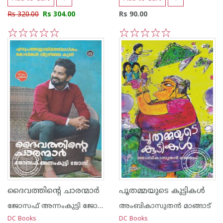
Rs 320.00
Rs 304.00
Rs 90.00
1
2
3
4
5
1
2
3
4
5
ദൈവത്തിന്റെ ചാരന്മാര്‍
പൂതമ്മയുടെ കുട്ടികള്‍
ജോസഫ് അന്നംകുട്ടി ജോസ്
അംബികാസുതന്‍ മാങ്ങാട്
DC Books
DC Books