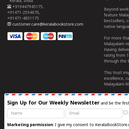
Kerala, India.
+919447945175,
Beyond works
+91471-2554670,
feature Malay
+91471-4851175
bestsellers, 
customer.care@keralabookstore.com
native langua
For more tha
Malayalam re
Having deliv
rating from 
through the t
This trust in
excellence, c
Malayalam lit
Sign Up for Our Weekly Newsletter
and be the firs
Name
Email
Marketing permission
: I give my consent to KeralaBookStore.