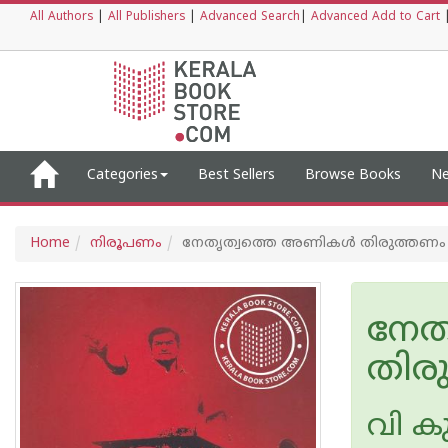
All Authors
|
All Publishers
|
Advanced Search
|
Advanced Add to Cart
Categories
Best Sellers
Browse Books
Ne
Home
നിരൂപണം
നേതൃത്വത്തെ അണികൾ തിരുത്തണം
നേത
തിര
വി ക