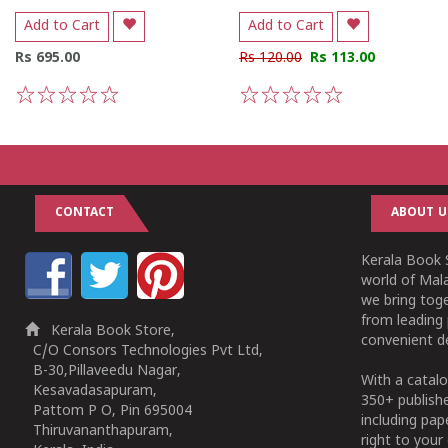
Add to Cart
Add to Cart
Rs 695.00
Rs 120.00
Rs 113.00
1
2
3
4
5
1
2
3
4
5
CONTACT
ABOUT U
Kerala Book S
world of Mala
we bring tog
from leading 
Kerala Book Store,
convenient de
C/O Consors Technologies Pvt Ltd,
B-30,Pillaveedu Nagar,
With a catalo
Kesavadasapuram,
350+ publish
Pattom P O, Pin 695004
including pa
Thiruvananthapuram,
right to your 