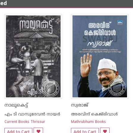
sed
നാലുകെട്ട്
സ്വരാജ്‌
എം ടി വാസുദേവന്‍ നായര്‍
അരവിന്ദ് കെജ്‌രിവാള്‍
Current Books Thrissur
Mathrubhumi Books
Add to Cart
Add to Cart