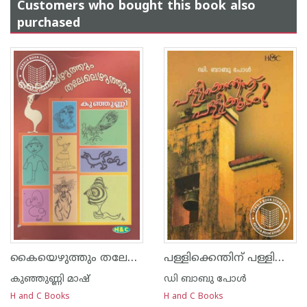
Customers who bought this book also
purchased
കൈയെഴുത്തും തലേലെഴുത്തും
പള്ളിക്കെന്തിന്‌ പള്ളിക്കൂടം
കുഞ്ഞുണ്ണി മാഷ്‌
ഡി ബാബു പോള്‍
H and C Books
H and C Books