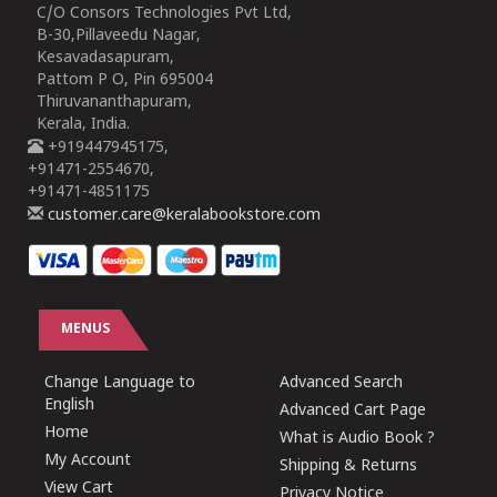
C/O Consors Technologies Pvt Ltd,
B-30,Pillaveedu Nagar,
Kesavadasapuram,
Pattom P O, Pin 695004
Thiruvananthapuram,
Kerala, India.
+919447945175,
+91471-2554670,
+91471-4851175
customer.care@keralabookstore.com
MENUS
Change Language to
Advanced Search
English
Advanced Cart Page
Home
What is Audio Book ?
My Account
Shipping & Returns
View Cart
Privacy Notice