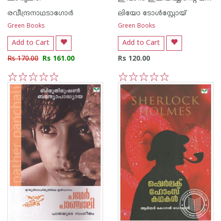
രവീന്ദ്രനാഥടാഗോര്‍
ലിയോ ടോള്‍സ്റ്റോയ്
Green Books
Green Books
Add to Cart
Add to Cart
Rs 170.00
Rs 161.00
Rs 120.00
1
2
3
4
5
1
2
3
4
5