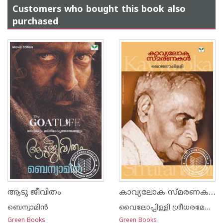
Customers who bought this book also
purchased
കാവ്യലോക സ്മരണകള്‍
ആടു ജീവിതം
ബെന്യാമിന്‍
വൈലോപ്പിള്ളി ശ്രീധരമേനോ‌ന്‍
Green Books
Green Books