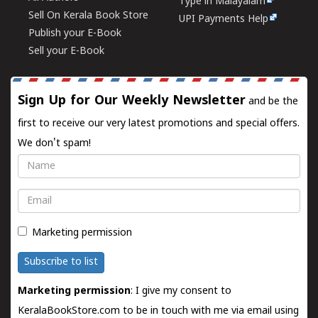
Type in Malayalam
Sell On Kerala Book Store
UPI Payments Help
Publish your E-Book
Sell your E-Book
Sign Up for Our Weekly Newsletter
and be the
first to receive our very latest promotions and special offers.
We don't spam!
Name
Email
Marketing permission
Subscribe to list
Marketing permission
: I give my consent to
KeralaBookStore.com to be in touch with me via email using