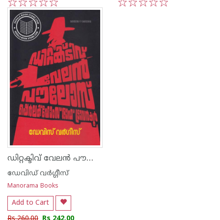
1
2
3
4
5
1
2
3
4
5
ഡിറ്റക്ടിവ് വേലൻ പൗലോസ്
ഡേവിഡ് വര്‍ഗ്ഗീസ്
Manorama Books
Add to Cart
Rs 260.00
Rs 242.00