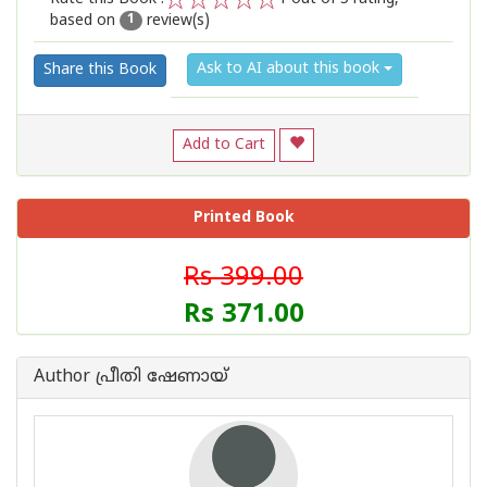
based on
review(s)
1
2
3
4
5
1
Ask to AI about this book
Share this Book
Add to Cart
Printed Book
Rs 399.00
Rs 371.00
Author പ്രീതി ഷേണായ്