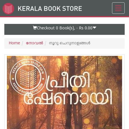
Toggl
Go
navig
to
Home
Page
Checkout 0
Book(s), -
Rs 0.00
Home
നോവല്‍
നൂറു ചെറുനാളങ്ങള്‍