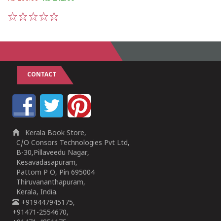
1
2
3
4
5
CONTACT
Kerala Book Store,
C/O Consors Technologies Pvt Ltd,
B-30,Pillaveedu Nagar,
Kesavadasapuram,
Pattom P O, Pin 695004
Thiruvananthapuram,
Kerala, India.
+919447945175,
+91471-2554670,