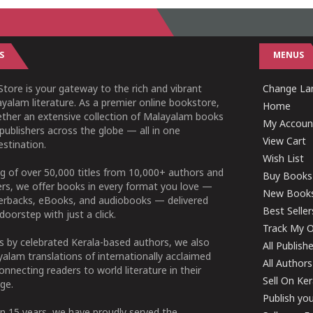
S
MENUS
tore is your gateway to the rich and vibrant
Change Lan
yalam literature. As a premier online bookstore,
Home
ether an extensive collection of Malayalam books
My Accoun
publishers across the globe — all in one
View Cart
stination.
Wish List
g of over 50,000 titles from 10,000+ authors and
Buy Books
ers, we offer books in every format you love —
New Book
perbacks, eBooks, and audiobooks — delivered
Best Seller
doorstep with just a click.
Track My O
 by celebrated Kerala-based authors, we also
All Publish
alam translations of internationally acclaimed
All Authors
connecting readers to world literature in their
Sell On Ke
ge.
Publish yo