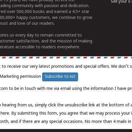
n 15 years, we have proudly served the
Sell your 
ading community with passion and dedication.
ered over 500,000 books and earned a 4.5+ star
100,000+ happy customers, we continue to grow
rust and love of our readers.
spires us every day to remain committed to
ustomer satisfaction, and the mission of making
erature accessible to readers everywhere.
t to receive our very latest promotions and special offers. We don't 
Marketing permission
Subscribe to list
com to be in touch with me via email using the information I have pr
 hearing from us, simply click the unsubscribe link at the bottom of
k here.
By submitting this form, you agree that we may process your 
nth, and if there are any special occasions. No more than 4 mails in 