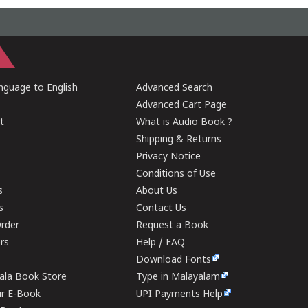
guage to English
Advanced Search
Advanced Cart Page
t
What is Audio Book ?
Shipping & Returns
Privacy Notice
Conditions of Use
s
About Us
s
Contact Us
rder
Request a Book
ers
Help / FAQ
Download Fonts
rala Book Store
Type in Malayalam
ur E-Book
UPI Payments Help