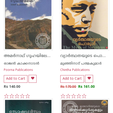
അമര്‍നാഥ് ഗുഹയിലേക്ക്
വ്യാര്‍ത്ഥതയുടെ പൊരുള്‍
രാജന്‍ കാക്കനാടന്‍
മുഞ്ഞിനാട് പത്മകുമാര്‍
Poorna Publications
Chintha Publications
Add to Cart
Add to Cart
Rs 140.00
Rs 170.00
Rs 161.00
1
2
3
4
5
1
2
3
4
5