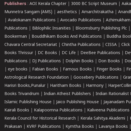
Publishers
:
AOI Kerala Chapter
|
3000 BC Script Museum
|
Aaka
Munnetra Sangam (AMS)
|
aesthetics
|
Amarchitrakatha
|
Anand
|
Avalokanam Publications
|
Avocado Publications
|
Azhimukham
Publications
|
Biblophilic Insanities
|
Bloomsburry Publishing Plc
Bookerman
|
Bouddhikam Books And Publications
|
Buddha Boo
Chavara Central Secretariat
|
Chintha Publications
|
CISSA
|
Clic
Books Thrissur
|
DC Books
|
DC Life
|
DeeBee Publications
|
De
Publications
|
DJ Publications
|
Dolphin Books
|
Don Books
|
Don
|
eye books
|
Fabian Books
|
Famous Books
|
Finger Books
|
Fi
Astrological Research Foundation
|
Goosebery Publications
|
Gra
Harisri Books,Punalur
|
Haritham Books
|
Harmony
|
HarperCollin
Books Trivandrum
|
Indian Atheist Publishers
|
Indian Rationalist 
Islamic Publishing House
|
Jaico Publishing House
|
Jayanadam Pub
Kairali Books
|
Kalapoornna Publications
|
Kaliveena Publications
Kerala Council for Historical Research
|
Kerala Sahitya Akademi
|
Prakasan
|
KVRF Publications
|
Kymtha Books
|
Lavanya Books