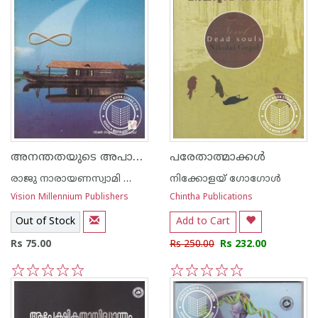
അനന്തതയുടെ അപാരതീരങ്ങളില്‍
പരേതാത്മാക്കള്‍
രാജു നാരായണസ്വാമി ഐ എ എസ്
നിക്കോളയ് ഗോഗോള്‍
Vision Millennium Publishers
Chintha Publications
Out of Stock
Add to Cart
Rs 75.00
Rs 250.00
Rs 232.00
1
2
3
4
5
1
2
3
4
5