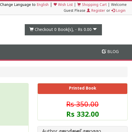
|
Change Language to
English
Wish List
|
Shopping Cart
|
Welcome
Guest Please
Register
or
Login
Checkout 0
Book(s), -
Rs 0.00
BLOG
Printed Book
Rs 350.00
Rs 332.00
Author ജോര്‍ജ്ജ് ജോമോ