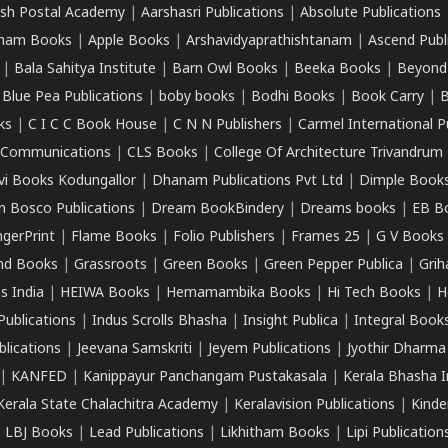
sh Postal Academy
|
Aarshasri Publications
|
Absolute Publications
ham Books
|
Apple Books
|
Arshavidyaprathishtanam
|
Ascend Publ
|
Bala Sahitya Institute
|
Barn Owl Books
|
Beeka Books
|
Beyond
|
Blue Pea Publications
|
boby books
|
Bodhi Books
|
Book Carry
|
B
ks
|
C I C C Book House
|
C N N Publishers
|
Carmel International P
k Communications
|
CLS Books
|
College Of Architecture Trivandrum
vi Books Kodungallor
|
Dhanam Publications Pvt Ltd
|
Dimple Book
 Bosco Publications
|
Dream BookBindery
|
Dreams books
|
EB B
ngerPrint
|
Flame Books
|
Folio Publishers
|
Frames 25
|
G V Books
nd Books
|
Grassroots
|
Green Books
|
Green Pepper Publica
|
Grih
s India
|
HEIWA Books
|
Hemamambika Books
|
Hi Tech Books
|
H
Publications
|
Indus Scrolls Bhasha
|
Insight Publica
|
Integral Book
lications
|
Jeevana Samskriti
|
Jeyem Publications
|
Jyothir Dharma
|
KANFED
|
Kanippayur Panchangam Pustakasala
|
Kerala Bhasha I
Kerala State Chalachitra Academy
|
Keralavision Publications
|
Kinde
|
LBJ Books
|
Lead Publications
|
Likhitham Books
|
Lipi Publication