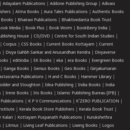
|
Adayalam Publications
|
Addone Publishing Group
|
Adivasi
ishers
|
Atma Books
|
Aura Tales Publications
|
Authentic Books
 Books
|
Bhairavi Publications
|
Bhaktivedanta Book Trust
ook Media
|
Book Plus
|
Book Worm
|
BookBerry India
|
ublishing House
|
CD/DVD
|
Centre for South Indian Studies
|
|
Corpus
|
CSS Books
|
Current Books Kottayam
|
Current
s
|
Divya Gahbh Sankar and Anusandhan Kendra
|
Divyaverse
ooks
|
editindia
|
EK Books
|
eka
|
era Books
|
Evergreen Books
|
Ganga Books
|
Genius Books
|
Geo Books
|
Girijakumaran
astasrama Publications
|
H and C Books
|
Hammer Library
|
odder and Stoughton
|
Idea Publishing
|
India Books
|
India
s
|
Irene Books
|
Iris Books
|
Islamic Publishing Bureau (IPB)
|
 Publications
|
K P V Communications
|
K'ZERO PUBLICATION
|
nstitute
|
Kerala Book Store Publishers
|
Kerala Book Trust
|
r Kalari
|
Kottayam Puspanath Publications
|
Kurukshethra
s
|
Litmus
|
Living Leaf Publications
|
Liwing Books
|
Logos