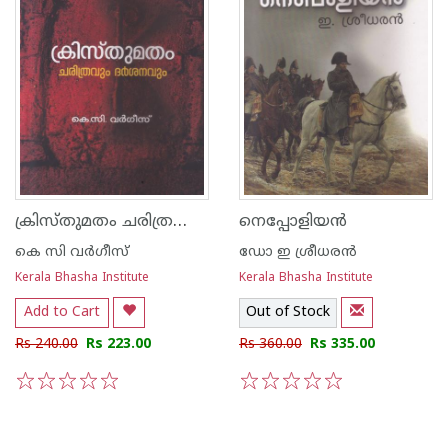
ക്രിസ്തുമതം ചരിത്രവും ദര്‍ശനവും
നെപ്പോളിയന്‍
കെ സി വര്‍ഗീസ്
ഡോ ഇ ശ്രീധരന്‍
Kerala Bhasha Institute
Kerala Bhasha Institute
Add to Cart
Out of Stock
Rs 240.00
Rs 223.00
Rs 360.00
Rs 335.00
1
2
3
4
5
1
2
3
4
5