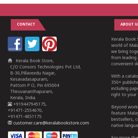
CONTACT
ABOUT U
Kerala Book S
world of Mala
we bring tog
from leading 
Kerala Book Store,
convenient de
C/O Consors Technologies Pvt Ltd,
B-30,Pillaveedu Nagar,
With a catalo
Kesavadasapuram,
350+ publish
Pattom P O, Pin 695004
including pa
Thiruvananthapuram,
right to your 
Kerala, India.
+919447945175,
Beyond works
+91471-2554670,
feature Malay
+91471-4851175
bestsellers, 
customer.care@keralabookstore.com
native langua