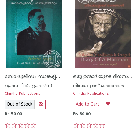
സോഷ്യലിസം സാങ്കല്പ്പികവും ശാസ്ത്രീയവും
ഒരു ഉന്മാദിയുടെ ദിനസരിക്കുറിപ്പുകളും മറ്റുകഥകളും
ഫ്രെഡറിക് എംഗല്‍സ്
നിക്കോളായ് ഗൊഗോള്‍
Chintha Publications
Chintha Publications
Out of Stock
Add to Cart
Rs 50.00
Rs 80.00
1
2
3
4
5
1
2
3
4
5