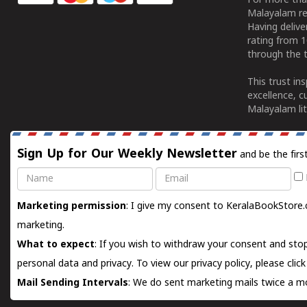
For more tha
Malayalam re
Having deliv
rating from 
through the t
This trust in
excellence, c
Malayalam lit
Sign Up for Our Weekly Newsletter
and be the firs
Name
Email
Marketing permission
: I give my consent to KeralaBookStore.
marketing.
What to expect
: If you wish to withdraw your consent and stop
personal data and privacy. To view our privacy policy, please
clic
Mail Sending Intervals
: We do sent marketing mails twice a mo