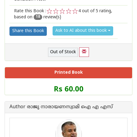
Rate this Book :
4
out of 5 rating,
based on
review(s)
1
2
3
4
5
18
Ask to AI about this book
Share this Book
Out of Stock
Printed Book
Price
Rs 60.00
of
this
Book
Author രാജു നാരായണസ്വാമി ഐ എ എസ്
is