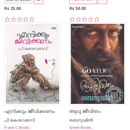
Rs 25.00
Rs 50.00
1
2
3
4
5
1
2
3
4
5
എനിക്കും ജീവിക്കണം
ആടു ജീവിതം
പി കേശവദേവ്‌
ബെന്യാമിന്‍
H and C Books
Green Books