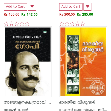
Add to Cart
Add to Cart
Rs 150.00
Rs 142.00
Rs 300.00
Rs 285.00
1
2
3
4
5
1
2
3
4
5
അടയാളനക്ഷത്രമായി ഗോപി
ഭാരതീയ വിശുദ്ധര്‍
ജോണ്‍ പോള്‍
ഡോണ്‍ ബോസ്കോ പബ്ലിക്കേഷന്‍സ്