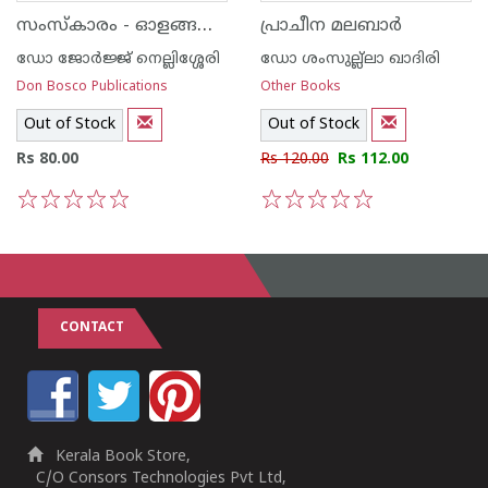
സംസ്കാരം - ഓളങ്ങളും ഉറവകളും
പ്രാചീന മലബാര്‍
ഡോ ജോര്‍ജ്ജ് നെല്ലിശ്ശേരി
ഡോ ശംസുല്ല്ലാ ഖാദിരി
Don Bosco Publications
Other Books
Out of Stock
Out of Stock
Rs 80.00
Rs 120.00
Rs 112.00
1
2
3
4
5
1
2
3
4
5
CONTACT
Kerala Book Store,
C/O Consors Technologies Pvt Ltd,