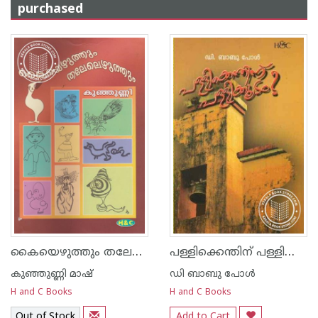
purchased
കൈയെഴുത്തും തലേലെഴുത്തും
പള്ളിക്കെന്തിന്‌ പള്ളിക്കൂടം
കുഞ്ഞുണ്ണി മാഷ്‌
ഡി ബാബു പോള്‍
H and C Books
H and C Books
Out of Stock
Add to Cart