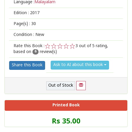
Language :
Malayalam
Edition :
2017
Page(s) :
30
Condition : New
Rate this Book :
3
out of 5 rating,
based on
review(s)
1
2
3
4
5
6
Ask to AI about this book
Share this Book
Out of Stock
Printed Book
Price
Rs 35.00
of
this