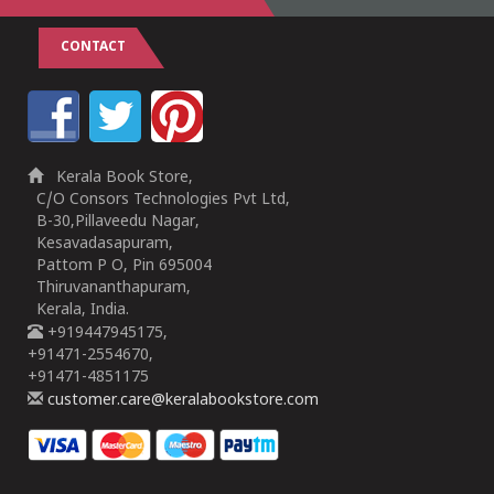
CONTACT
Kerala Book Store,
C/O Consors Technologies Pvt Ltd,
B-30,Pillaveedu Nagar,
Kesavadasapuram,
Pattom P O, Pin 695004
Thiruvananthapuram,
Kerala, India.
+919447945175,
+91471-2554670,
+91471-4851175
customer.care@keralabookstore.com