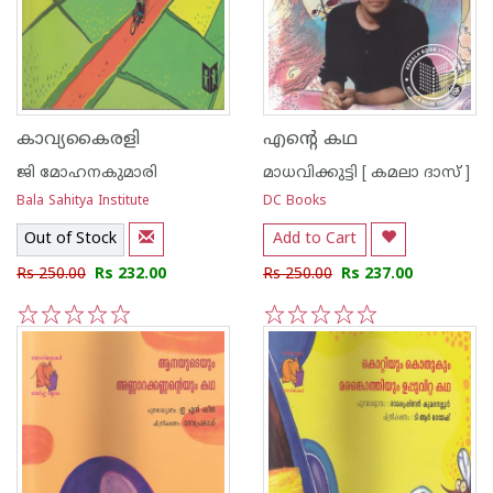
കാവ്യകൈരളി
എന്റെ കഥ
ജി മോഹനകുമാരി
മാധവിക്കുട്ടി [ കമലാ ദാസ് ]
Bala Sahitya Institute
DC Books
Out of Stock
Add to Cart
Rs 250.00
Rs 232.00
Rs 250.00
Rs 237.00
1
2
3
4
5
1
2
3
4
5