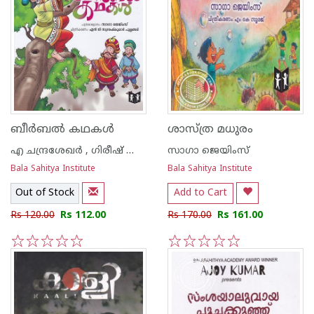
ബീര്‍ബല്‍ കഥകള്‍
ശാസ്ത്ര മധുരം
എ ചന്ദ്രശേഖര്‍ , ഗിരീഷ് ബാലകൃഷ്ണന്‍
സാഗാ ജെയിംസ്
Bala Sahitya Institute
Bala Sahitya Institute
Out of Stock
Add to Cart
Rs 120.00
Rs 112.00
Rs 170.00
Rs 161.00
1
2
3
4
5
1
2
3
4
5