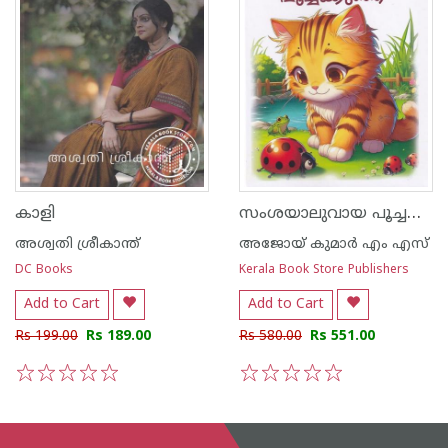
സംശയാലുവായ പൂച്ചക്കുഞ്ഞ്
കാളി
അശ്വതി ശ്രീകാന്ത്
അജോയ് കുമാര്‍ എം എസ്
DC Books
Kerala Book Store Publishers
Add to Cart
Add to Cart
Rs 199.00
Rs 189.00
Rs 580.00
Rs 551.00
1
2
3
4
5
1
2
3
4
5