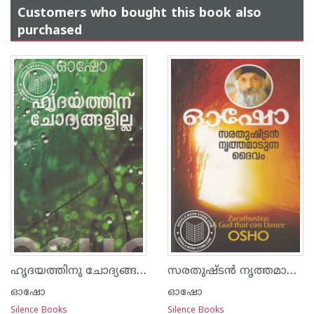
Customers who bought this book also
purchased
ഹൃദയത്തിനു ചോദ്യങ്ങള്‍ ഇല്ല
സരതുഷ്ട‌ന്‍ നൃത്തമാടുന്ന ദൈവം
ഓഷോ
ഓഷോ
Silence Books
Silence Books