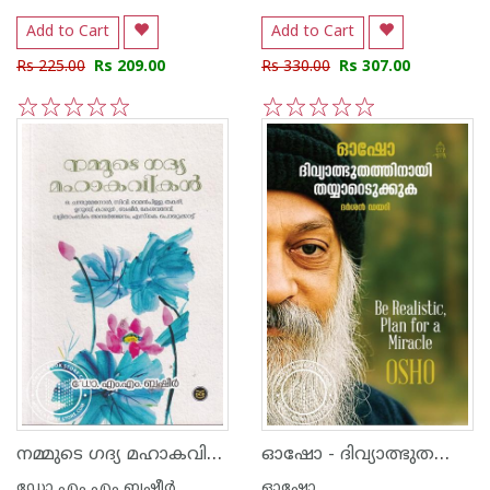
Add to Cart
Add to Cart
Rs 225.00
Rs 209.00
Rs 330.00
Rs 307.00
1
2
3
4
5
1
2
3
4
5
നമ്മുടെ ഗദ്യ മഹാകവികള്‍
ഓഷോ - ദിവ്യാത്ഭുതത്തിനായി തയ്യാറെടുക്കുക
ഡോ എം എം ബഷീര്‍
ഓഷോ