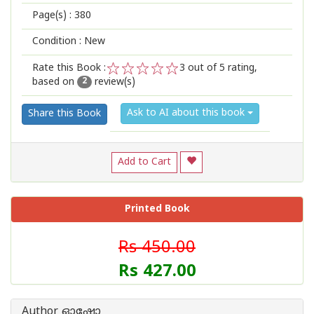
Page(s) :
380
Condition : New
Rate this Book :
3
out of 5 rating,
based on
review(s)
1
2
3
4
5
2
Ask to AI about this book
Share this Book
Add to Cart
Printed Book
Rs 450.00
Rs 427.00
Author ഓഷോ