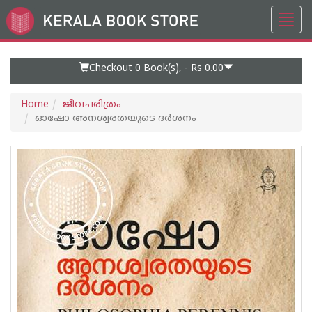
Toggl
Go
navig
to
Home
Page
Checkout 0
Book(s), -
Rs 0.00
Home
ജീവചരിത്രം
ഓഷോ അനശ്വരതയുടെ ദർശനം