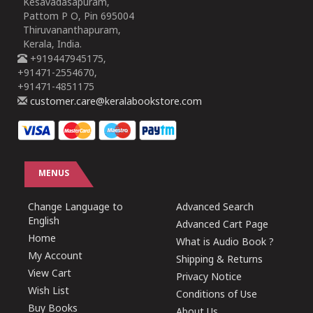
Kesavadasapuram,
Pattom P O, Pin 695004
Thiruvananthapuram,
Kerala, India.
+919447945175,
+91471-2554670,
+91471-4851175
customer.care@keralabookstore.com
MENUS
Change Language to
Advanced Search
English
Advanced Cart Page
Home
What is Audio Book ?
My Account
Shipping & Returns
View Cart
Privacy Notice
Wish List
Conditions of Use
Buy Books
About Us