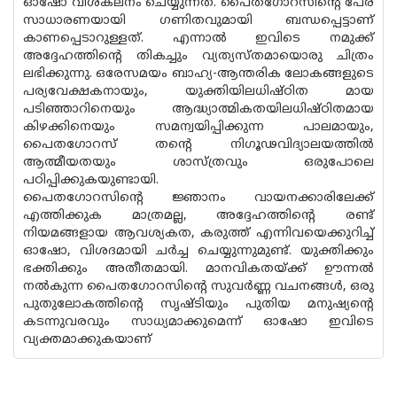
ഓഷോ വിശകലനം ചെയ്യുന്നത്. പൈതഗോറസിൻ്റെ പേര്
സാധാരണയായി ഗണിതവുമായി ബന്ധപ്പെട്ടാണ്
കാണപ്പെടാറുള്ളത്. എന്നാൽ ഇവിടെ നമുക്ക്
അദ്ദേഹത്തിന്റെ തികച്ചും വ്യത്യസ്‌തമായൊരു ചിത്രം
ലഭിക്കുന്നു. ഒരേസമയം ബാഹ്യ-ആന്തരിക ലോകങ്ങളുടെ
പര്യവേക്ഷകനായും, യുക്തിയിലധിഷ്ഠിത മായ
പടിഞ്ഞാറിനെയും ആദ്ധ്യാത്മികതയിലധിഷ്‌ഠിതമായ
കിഴക്കിനെയും സമന്വയിപ്പിക്കുന്ന പാലമായും,
പൈതഗോറസ് തൻ്റെ നിഗൂഢവിദ്യാലയത്തിൽ
ആത്മീയതയും ശാസ്ത്രവും ഒരുപോലെ
പഠിപ്പിക്കുകയുണ്ടായി.
പൈതഗോറസിൻ്റെ ജ്ഞാനം വായനക്കാരിലേക്ക്
എത്തിക്കുക മാത്രമല്ല, അദ്ദേഹത്തിന്റെ രണ്ട്
നിയമങ്ങളായ ആവശ്യകത, കരുത്ത് എന്നിവയെക്കുറിച്ച്
ഓഷോ, വിശദമായി ചർച്ച ചെയ്യുന്നുമുണ്ട്. യുക്തിക്കും
ഭക്തിക്കും അതീതമായി. മാനവികതയ്ക്ക് ഊന്നൽ
നൽകുന്ന പൈതഗോറസിൻ്റെ സുവർണ്ണ വചനങ്ങൾ, ഒരു
പുതുലോകത്തിൻ്റെ സൃഷ്ടിയും പുതിയ മനുഷ്യൻ്റെ
കടന്നുവരവും സാധ്യമാക്കുമെന്ന് ഓഷോ ഇവിടെ
വ്യക്തമാക്കുകയാണ്