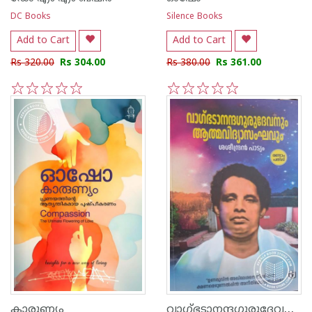
DC Books
Silence Books
Add to Cart
Add to Cart
Rs 320.00
Rs 304.00
Rs 380.00
Rs 361.00
1
2
3
4
5
1
2
3
4
5
വാഗ്ഭടാനന്ദഗുരുദേവനും ആത്മവിദ്യാസംഘവും
കാരുണ്യം