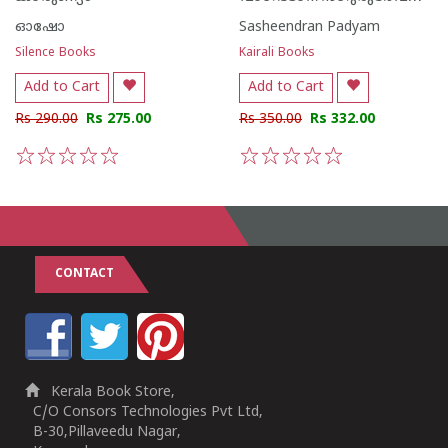
ഓഷോ
Sasheendran Padyam
Silence Books
Kairali Books
Add to Cart
Add to Cart
Rs 290.00
Rs 275.00
Rs 350.00
Rs 332.00
1
2
3
4
5
1
2
3
4
5
CONTACT
Kerala Book Store,
C/O Consors Technologies Pvt Ltd,
B-30,Pillaveedu Nagar,