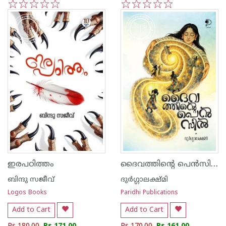
1
2
3
4
5
1
2
3
4
5
ദൈവത്തിന്റെ പെൻസിൽ
ഇരപഠിത്തം
ബിന്ദു സജീവ്
ദുർഗ്ഗാലക്ഷ്മി
Logos Books
Paridhi Publications
Add to Cart
Add to Cart