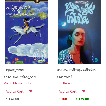
പട്ടുതൂവാല
ഇലപൊഴിയും ശിശിരം
ഡോ കെ ശ്രീകുമാര്‍
ജോയ്‌സി
Mathrubhumi Books
Don Books
Add to Cart
Add to Cart
Rs 140.00
Rs 500.00
Rs 475.00