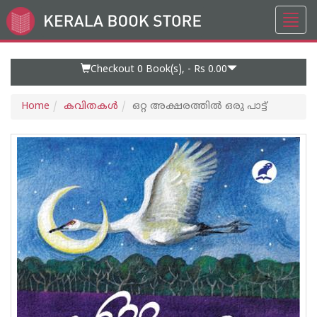
Toggl
Go
navig
to
Home
Page
Checkout 0
Book(s), -
Rs 0.00
Home
കവിതകള്‍
ഒറ്റ അക്ഷരത്തില്‍ ഒരു പാട്ട്