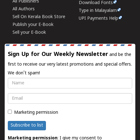
All Publishers
Download Fonts
All Authors
Type in Malayalam
Sell On Kerala Book Store
UPI Payments Help
Publish your E-Book
Sell your E-Book
Sign Up for Our Weekly Newsletter
and be the
first to receive our very latest promotions and special offers.
We don't spam!
Name
Email
Marketing permission
Subscribe to list
Marketing permission
: I give my consent to