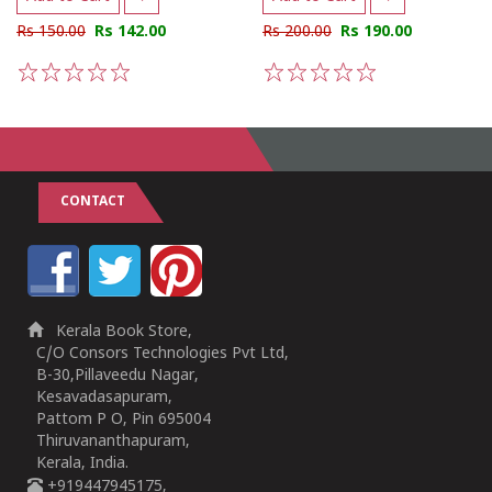
Rs 150.00
Rs 142.00
Rs 200.00
Rs 190.00
1
2
3
4
5
1
2
3
4
5
CONTACT
Kerala Book Store,
C/O Consors Technologies Pvt Ltd,
B-30,Pillaveedu Nagar,
Kesavadasapuram,
Pattom P O, Pin 695004
Thiruvananthapuram,
Kerala, India.
+919447945175,