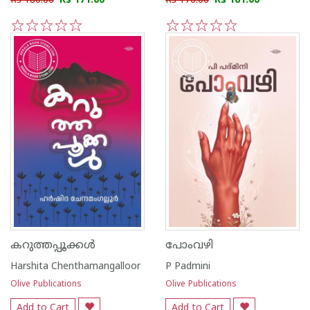
Rs 180.00
Rs 171.00
Rs 170.00
Rs 161.00
1
2
3
4
5
1
2
3
4
5
കറുത്തപ്പൂക്കൾ
പോംവഴി
Harshita Chenthamangalloor
P Padmini
Olive Publications
Olive Publications
Add to Cart
Add to Cart