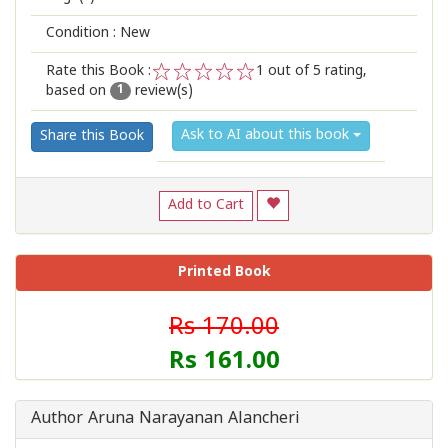
Condition : New
Rate this Book :
1
out of 5 rating,
based on
review(s)
1
2
3
4
5
1
Ask to AI about this book
Share this Book
Add to Cart
Printed Book
Rs 170.00
Rs 161.00
Author Aruna Narayanan Alancheri