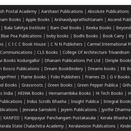
sh Postal Academy
|
Aarshasri Publications
|
Absolute Publications
ham Books
|
Apple Books
|
Arshavidyaprathishtanam
|
Ascend Publ
|
Bala Sahitya Institute
|
Barn Owl Books
|
Beeka Books
|
Beyond
|
Blue Pea Publications
|
boby books
|
Bodhi Books
|
Book Carry
|
B
ks
|
C I C C Book House
|
C N N Publishers
|
Carmel International P
k Communications
|
CLS Books
|
College Of Architecture Trivandrum
vi Books Kodungallor
|
Dhanam Publications Pvt Ltd
|
Dimple Book
 Bosco Publications
|
Dream BookBindery
|
Dreams books
|
EB B
ngerPrint
|
Flame Books
|
Folio Publishers
|
Frames 25
|
G V Books
nd Books
|
Grassroots
|
Green Books
|
Green Pepper Publica
|
Grih
s India
|
HEIWA Books
|
Hemamambika Books
|
Hi Tech Books
|
H
Publications
|
Indus Scrolls Bhasha
|
Insight Publica
|
Integral Book
lications
|
Jeevana Samskriti
|
Jeyem Publications
|
Jyothir Dharma
|
KANFED
|
Kanippayur Panchangam Pustakasala
|
Kerala Bhasha I
Kerala State Chalachitra Academy
|
Keralavision Publications
|
Kinde