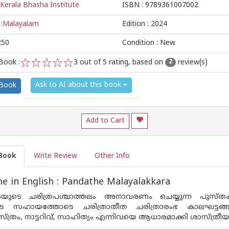
Kerala Bhasha Institute
ISBN :
9789361007002
:
Malayalam
Edition :
2024
250
Condition : New
Book :
3
out of 5 rating, based on
review(s)
2
1
2
3
4
5
Ask to AI about this book
 Book
Add to Cart
Book
Write Review
Other Info
 in English : Pandathe Malayalakkara
രയുടെ ചരിത്രപശ്ചാത്തലം അനാവരണം ചെയ്യുന്ന പുസ്ത
ടെ സഹായത്തോടെ ചരിത്രാതീത ചരിത്രാരംഭ കാലഘട്ടങ്ങ
്രം, നാട്ടറിവ്, സാഹിത്യം എന്നിവയെ ആധാരമാക്കി ശാസ്ത്രീ