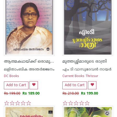
ആത്മകഥയ്ക്ക് ഒരാമുഖം
മുത്തശ്ശിമാരുടെ രാത്രി
ലളിതാംബിക അന്തര്‍ജ്ജനം
എം ടി വാസുദേവന്‍ നായര്‍
DC Books
Current Books Thrissur
Add to Cart
Add to Cart
Rs 199.00
Rs 189.00
Rs 210.00
Rs 199.00
1
2
3
4
5
1
2
3
4
5