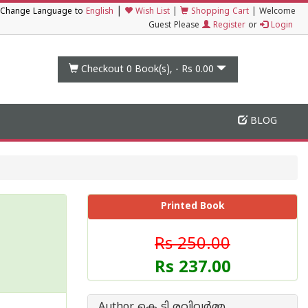
|
Change Language to
English
Wish List
|
Shopping Cart
|
Welcome
Guest Please
Register
or
Login
Checkout 0
Book(s), -
Rs 0.00
BLOG
Printed Book
Rs 250.00
Rs 237.00
Author കെ ടി രവിവര്‍മ്മ