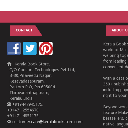
1
2
3
4
5
CONTACT
ABOUT U
Kerala Book S
world of Mala
we bring tog
from leading 
Kerala Book Store,
convenient de
C/O Consors Technologies Pvt Ltd,
B-30,Pillaveedu Nagar,
With a catalo
Kesavadasapuram,
350+ publish
Pattom P O, Pin 695004
including pa
Thiruvananthapuram,
right to your 
Kerala, India.
+919447945175,
Beyond works
+91471-2554670,
feature Malay
+91471-4851175
bestsellers, 
customer.care@keralabookstore.com
native langua