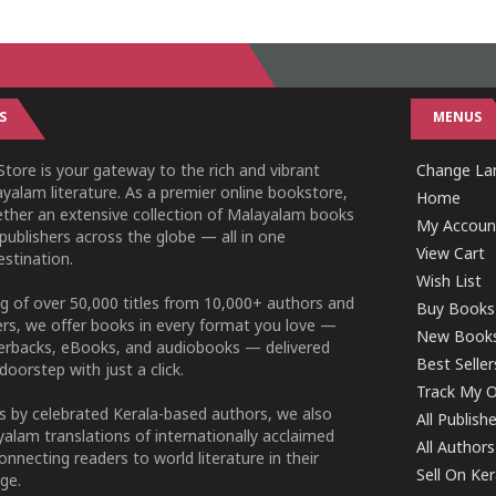
S
MENUS
tore is your gateway to the rich and vibrant
Change Lan
yalam literature. As a premier online bookstore,
Home
ether an extensive collection of Malayalam books
My Accoun
publishers across the globe — all in one
View Cart
stination.
Wish List
g of over 50,000 titles from 10,000+ authors and
Buy Books
ers, we offer books in every format you love —
New Book
perbacks, eBooks, and audiobooks — delivered
Best Seller
doorstep with just a click.
Track My O
 by celebrated Kerala-based authors, we also
All Publish
alam translations of internationally acclaimed
All Authors
connecting readers to world literature in their
Sell On Ke
ge.