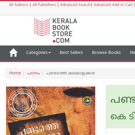
All Authors
|
All Publishers
|
Advanced Search
|
Advanced Add to Cart
Categories
Best Sellers
Browse Books
Ne
Home
പഠനം
പണ്ടത്തെ മലയാളക്കര
പണ്
കെ ടി