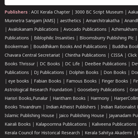
Publishers
:
AOI Kerala Chapter
|
3000 BC Script Museum
|
Aaka
Munnetra Sangam (AMS)
|
aesthetics
|
Amarchitrakatha
|
Anand
|
Avalokanam Publications
|
Avocado Publications
|
Azhimukham
Publications
|
Biblophilic Insanities
|
Bloomsburry Publishing Plc
Bookerman
|
Bouddhikam Books And Publications
|
Buddha Boo
Chavara Central Secretariat
|
Chintha Publications
|
CISSA
|
Clic
Books Thrissur
|
DC Books
|
DC Life
|
DeeBee Publications
|
De
Publications
|
DJ Publications
|
Dolphin Books
|
Don Books
|
Don
|
eye books
|
Fabian Books
|
Famous Books
|
Finger Books
|
Fi
Astrological Research Foundation
|
Goosebery Publications
|
Gra
Harisri Books,Punalur
|
Haritham Books
|
Harmony
|
HarperCollin
Books Trivandrum
|
Indian Atheist Publishers
|
Indian Rationalist 
Islamic Publishing House
|
Jaico Publishing House
|
Jayanadam Pub
Kairali Books
|
Kalapoornna Publications
|
Kaliveena Publications
Kerala Council for Historical Research
|
Kerala Sahitya Akademi
|