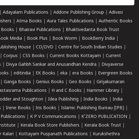
|
Adayalam Publications
|
Addone Publishing Group
|
Adivasi
ishers
|
Atma Books
|
Aura Tales Publications
|
Authentic Books
 Books
|
Bhairavi Publications
|
Bhaktivedanta Book Trust
ook Media
|
Book Plus
|
Book Worm
|
BookBerry India
|
ublishing House
|
CD/DVD
|
Centre for South Indian Studies
|
|
Corpus
|
CSS Books
|
Current Books Kottayam
|
Current
s
|
Divya Gahbh Sankar and Anusandhan Kendra
|
Divyaverse
ooks
|
editindia
|
EK Books
|
eka
|
era Books
|
Evergreen Books
|
Ganga Books
|
Genius Books
|
Geo Books
|
Girijakumaran
astasrama Publications
|
H and C Books
|
Hammer Library
|
odder and Stoughton
|
Idea Publishing
|
India Books
|
India
s
|
Irene Books
|
Iris Books
|
Islamic Publishing Bureau (IPB)
|
 Publications
|
K P V Communications
|
K'ZERO PUBLICATION
|
nstitute
|
Kerala Book Store Publishers
|
Kerala Book Trust
|
r Kalari
|
Kottayam Puspanath Publications
|
Kurukshethra