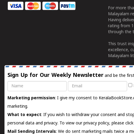
For more tha
Malayalam re
Having deliv
rating from 
through the t
This trust in
excellence, c
Malayalam lit
Sign Up for Our Weekly Newsletter
and be the firs
Name
Email
Marketing permission
: I give my consent to KeralaBookStore.
marketing.
What to expect
: If you wish to withdraw your consent and stop
personal data and privacy. To view our privacy policy, please
clic
Mail Sending Intervals
: We do sent marketing mails twice a mo