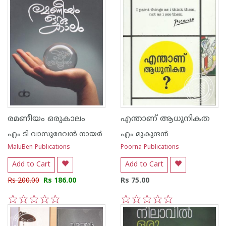
രമണീയം ഒരുകാലം
എന്താണ് ആധുനികത
എം ടി വാസുദേവന്‍ നായര്‍
എം മുകുന്ദ‌ന്‍
MaluBen Publications
Poorna Publications
Add to Cart
Add to Cart
Rs 200.00
Rs 186.00
Rs 75.00
1
2
3
4
5
1
2
3
4
5