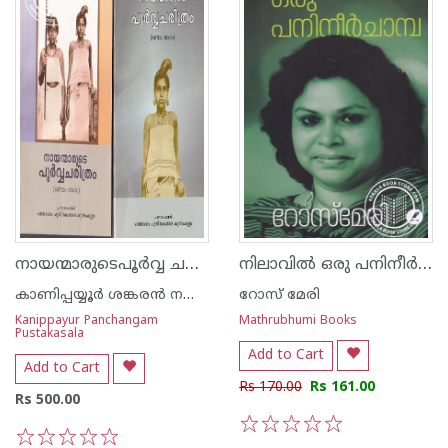
നായന്മാരുടെപൂര്‍വ്വ ചരിത്രം ഭാഗം - 1 2
നിലാവിൽ ഒരു പനിനീർചാമ്പ
കാണിപ്പയ്യൂര്‍ ശങ്കരന്‍ നമ്പൂതിരിപ്പാട്
റോസ് മേരി
Kanippayur Panchangam
Mathrubhumi Books
Pustakasala
Add to Cart
Add to Cart
Rs 170.00
Rs 161.00
Rs 500.00
1
2
3
4
5