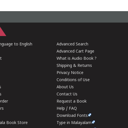
guage to English
Advanced Search
Advanced Cart Page
t
What is Audio Book ?
Shipping & Returns
Privacy Notice
Conditions of Use
s
About Us
s
Contact Us
rder
Request a Book
ers
Help / FAQ
Download Fonts
rala Book Store
Type in Malayalam