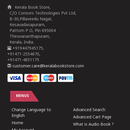
Kerala Book Store,
C/O Consors Technologies Pvt Ltd,
B-30,Pillaveedu Nagar,
Kesavadasapuram,
Pattom P O, Pin 695004
Thiruvananthapuram,
Kerala, India.
+919447945175,
+91471-2554670,
+91471-4851175
customer.care@keralabookstore.com
MENUS
Change Language to
Advanced Search
English
Advanced Cart Page
Home
What is Audio Book ?