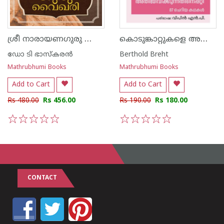
ശ്രീ നാരായണഗുരു വൈഖരി
കൊടുങ്കാറ്റുകളെ അതിജീവിക്കുന്നതിനെപ്പറ്റി
ഡോ ടി ഭാസ്കരന്‍
Berthold Breht
Mathrubhumi Books
Mathrubhumi Books
Add to Cart
Add to Cart
Rs 480.00
Rs 456.00
Rs 190.00
Rs 180.00
1
2
3
4
5
1
2
3
4
5
CONTACT