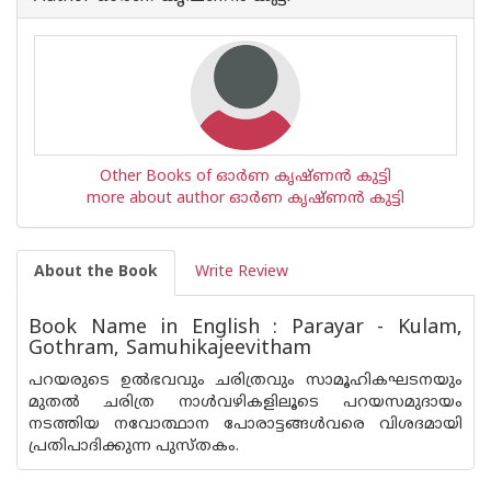
Other Books of ഓര്‍ണ കൃഷ്ണന്‍ കുട്ടി
more about author ഓര്‍ണ കൃഷ്ണന്‍ കുട്ടി
About the Book
Write Review
Book Name in English : Parayar - Kulam,
Gothram, Samuhikajeevitham
പറയരുടെ ഉൽഭവവും ചരിത്രവും സാമൂഹികഘടനയും
മുതൽ ചരിത്ര നാൾവഴികളിലൂടെ പറയസമുദായം
നടത്തിയ നവോത്ഥാന പോരാട്ടങ്ങൾവരെ വിശദമായി
പ്രതിപാദിക്കുന്ന പുസ്ത‌കം.