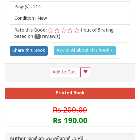
Page(s) :
214
Condition : New
Rate this Book :
1
out of 5 rating,
based on
review(s)
1
2
3
4
5
1
Ask to AI about this book
Share this Book
Add to Cart
Printed Book
Rs 200.00
Rs 190.00
Author ഓര്‍ണ കൃഷ്ണന്‍ കുട്ടി