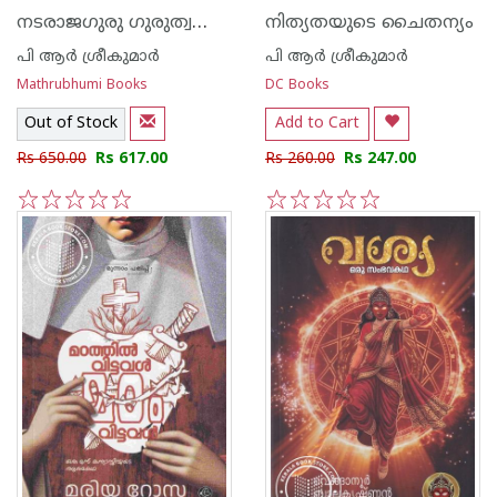
നടരാജഗുരു ഗുരുത്വത്തെ പുനഃപ്രതിഷ്ഠിച്ച ബ്രഹ്‌മജ്ഞാനി
നിത്യതയുടെ ചൈതന്യം
പി ആര്‍ ശ്രീകുമാര്‍
പി ആര്‍ ശ്രീകുമാര്‍
Mathrubhumi Books
DC Books
Out of Stock
Add to Cart
Rs 650.00
Rs 617.00
Rs 260.00
Rs 247.00
1
2
3
4
5
1
2
3
4
5