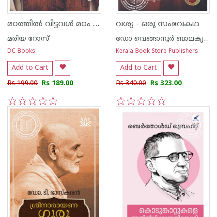
മഠത്തിൽ വിട്ടവൾ മഠം വിട്ടവൾ
വശ്യ - ഒരു സംഭവകഥ
മരിയ റോസ്
ഡോ വെങ്ങാനൂര്‍ ബാലകൃഷ്ണന്‍
DC Books
Kerala Book Store Publishers
Add to Cart
Add to Cart
Rs 199.00
Rs 189.00
Rs 340.00
Rs 323.00
1
2
3
4
5
1
2
3
4
5