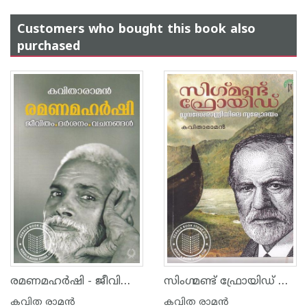
Customers who bought this book also
purchased
രമണമഹർഷി - ജീവിതം ദർശനം വചനങ്ങൾ
സിംഗ്മണ്ട് ഫ്രോയിഡ് ധ്രുവദേശ രാത്രിയിലെ സൂര്യോദയം
കവിത രാമന്‍
കവിത രാമന്‍