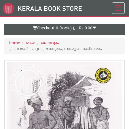
Toggl
Go
navig
to
Home
Page
Checkout 0
Book(s), -
Rs 0.00
Home
ഭാഷ
മലയാളം
പറയർ - കുലം, ഭഗാത്രം, സാമുഹികജീവിതം