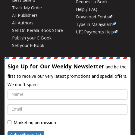
Best Sellers
Request a Book
Track My Order
Help / FAQ
All Publishers
Download Fonts
All Authors
Type in Malayalam
Sell On Kerala Book Store
UPI Payments Help
Publish your E-Book
Sell your E-Book
Sign Up for Our Weekly Newsletter
and be the
first to receive our very latest promotions and special offers.
We don't spam!
Name
Email
Marketing permission