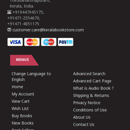
Thiruvananthapuram,
Kerala, India.
+919447945175,
+91471-2554670,
+91471-4851175
customer.care@keralabookstore.com
MENUS
Change Language to
Advanced Search
English
Advanced Cart Page
Home
What is Audio Book ?
My Account
Shipping & Returns
View Cart
Privacy Notice
Wish List
Conditions of Use
Buy Books
About Us
New Books
Contact Us