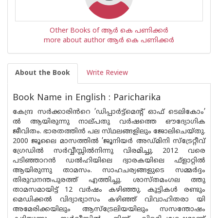
Other Books of ആര്‍ കെ പണിക്കര്‍
more about author ആര്‍ കെ പണിക്കര്‍
About the Book
Write Review
Book Name in English : Paricharika
കേന്ദ്ര സർക്കാരിൻറെ ’ഡിപ്പാർട്ട്‌മെൻ്റ് ഓഫ് ടെലികോം’
ൽ ആയിരുന്നു നാല്‌പതു വർഷത്തെ ഔദ്യോഗിക
ജീവിതം. ഭാരതത്തിൻ പല സ്‌ഥലങ്ങളിലും ജോലിചെയ്തു‌.
2000 ജൂലൈ മാസത്തിൽ ’ജൂനിയർ അഡ്മിനി സ്ട്രേറ്റീവ്
ഗ്രേഡിൽ സർവ്വീസ്സിൽനിന്നു വിരമിച്ചു. 2012 വരെ
പടിഞ്ഞാറൻ ഡൽഹിയിലെ ദ്വാരകയിലെ ഫ്ളാറ്റിൽ
ആയിരുന്നു താമസം. സാഹചര്യങ്ങളുടെ സമ്മർദ്ദം
തിരുവനന്തപുരത്ത് എത്തിച്ചു. ശാസ്തമംഗല ത്തു
താമസമായിട്ട് 12 വർഷം കഴിഞ്ഞു. കുട്ടികൾ രണ്ടും
മെഡിക്കൽ വിദ്യാഭ്യാസം കഴിഞ്ഞ് വിവാഹിതരാ യി
അമേരിക്കയിലും ആസ്ട്രേലിയയിലും സസന്തോഷം