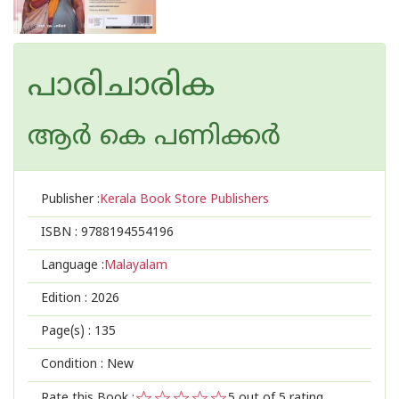
പാരിചാരിക
ആര്‍ കെ പണിക്കര്‍
Publisher :
Kerala Book Store Publishers
ISBN :
9788194554196
Language :
Malayalam
Edition :
2026
Page(s) :
135
Condition : New
Rate this Book :
5
out of 5 rating,