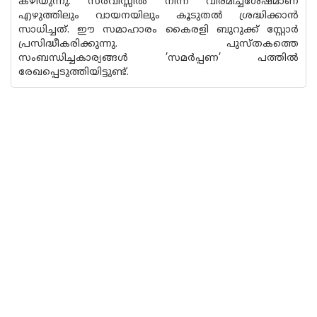
കഴിയുന്നു. സർവീസ്സിൽ നിന്ന് വിരമിച്ചശേഷമാണ്
എഴുത്തിലും വായനയിലും കൂടുതൽ ശ്രദ്ധിക്കാൻ
സാധിച്ചത്. ഈ സമാഹാരം കൈരളി ബുറുക്ക് സ്റ്റോർ
പ്രസിദ്ധീകരിക്കുന്നു. പുസ്‌തകത്തെ
സംബന്ധിച്ചകാര്യങ്ങൾ ’സമർപ്പണ’ പത്തിൽ
രേഖപ്പെടുത്തിയിട്ടുണ്ട്.