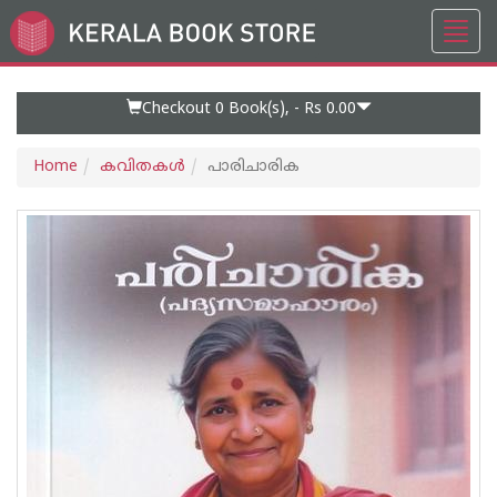
Toggl
Go
navig
to
Home
Page
Checkout 0
Book(s), -
Rs 0.00
Home
കവിതകള്‍
പാരിചാരിക