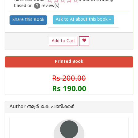
based on
review(s)
1
2
3
4
5
1
Ask to AI about this book
Share this Book
Add to Cart
Printed Book
Rs 200.00
Rs 190.00
Author ആര്‍ കെ പണിക്കര്‍