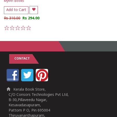
Mythri Books
Add to Cart
Rs 310.00
Rs 294.00
1
2
3
4
5
CONTACT
Kerala Book Store,
C/O Consors Technologies Pvt Ltd,
B-30,Pillaveedu Nagar,
Kesavadasapuram,
Pattom P O, Pin 695004
Thiruvananthapuram,