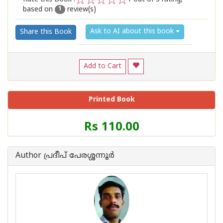
based on
review(s)
1
2
3
4
5
1
Ask to AI about this book
Share this Book
Add to Cart
Printed Book
Price
Rs 110.00
of
this
Book
Author പ്രദീപ് പേരശ്ശന്നൂര്‍
is