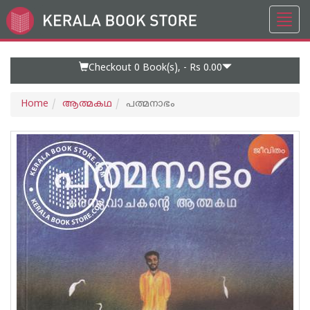
Toggl
Go
navig
to
Home
Page
Checkout 0
Book(s), -
Rs 0.00
Home
ആത്മകഥ
പത്മനാഭം