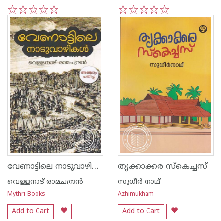
1
2
3
4
5
1
2
3
4
5
വേണാട്ടിലെ നാടുവാഴികള്‍
തൃക്കാക്കര സ്കെച്ചസ്
വെള്ളനാട് രാമചന്ദ്രന്‍
സുധീര്‍ നാഥ്
Mythri Books
Azhimukham
Add to Cart
Add to Cart