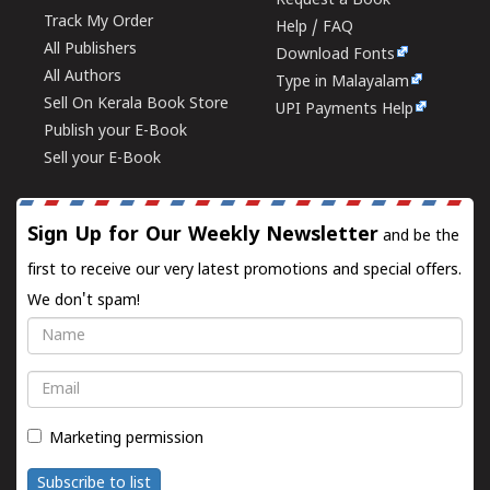
Request a Book
Track My Order
Help / FAQ
All Publishers
Download Fonts
All Authors
Type in Malayalam
Sell On Kerala Book Store
UPI Payments Help
Publish your E-Book
Sell your E-Book
Sign Up for Our Weekly Newsletter
and be the
first to receive our very latest promotions and special offers.
We don't spam!
Name
Email
Marketing permission
Subscribe to list