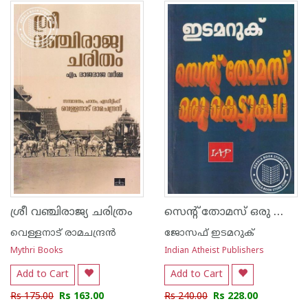
1
2
3
4
5
1
2
3
4
5
സെന്റ് തോമസ് ഒരു കെട്ടുകഥ
ശ്രീ വഞ്ചിരാജ്യ ചരിത്രം
വെള്ളനാട് രാമചന്ദ്രന്‍
ജോസഫ് ഇടമറുക്
Mythri Books
Indian Atheist Publishers
Add to Cart
Add to Cart
Rs 175.00
Rs 163.00
Rs 240.00
Rs 228.00