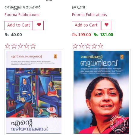
വെണ്ണല മോഹ‌ന്‍
ഉറൂബ്‌
Poorna Publications
Poorna Publications
Add to Cart
Add to Cart
Rs 40.00
Rs 195.00
Rs 181.00
1
2
3
4
5
1
2
3
4
5