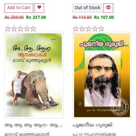
Add to Cart
Out of Stock
Rs 250.00
Rs 237.00
Rs 115.00
Rs 107.00
1
2
3
4
5
1
2
3
4
5
ആ ആ ആ ആന- ആനക്കഥകള്‍
പൂജനീയ ഗുരുജി
മാടമ്പ് കുഞ്ഞുകുട്ടന്‍
പ്ര ഗ സഹസ്രബുദ്ധേ