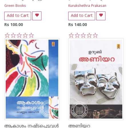
Green Books
Kurukshethra Prakasan
Add to Cart
Add to Cart
Rs 100.00
Rs 140.00
1
2
3
4
5
1
2
3
4
5
ആകാശം നഷ്ടപ്പെട്ടവള്‍
അണിയറ