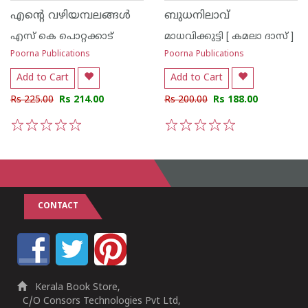
എന്റെ വഴിയമ്പലങ്ങള്‍
ബുധനിലാവ്
എസ്‌ കെ പൊറ്റക്കാട്‌
മാധവിക്കുട്ടി [ കമലാ ദാസ് ]
Poorna Publications
Poorna Publications
Add to Cart
Add to Cart
Rs 225.00
Rs 214.00
Rs 200.00
Rs 188.00
1
2
3
4
5
1
2
3
4
5
CONTACT
Kerala Book Store,
C/O Consors Technologies Pvt Ltd,