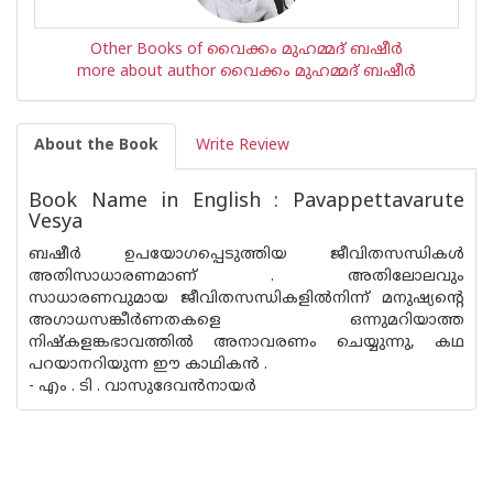
Other Books of വൈക്കം മുഹമ്മദ് ബഷീര്‍
more about author വൈക്കം മുഹമ്മദ് ബഷീര്‍
About the Book
Write Review
Book Name in English : Pavappettavarute
Vesya
ബഷീര്‍ ഉപയോഗപ്പെടുത്തിയ ജീവിതസന്ധികള്‍
അതിസാധാരണമാണ് . അതിലോലവും
സാധാരണവുമായ ജീവിതസന്ധികളില്‍നിന്ന് മനുഷ്യന്റെ
അഗാധസങ്കീര്‍ണതകളെ ഒന്നുമറിയാത്ത
നിഷ്കളങ്കഭാവത്തില്‍ അനാവരണം ചെയ്യുന്നു, കഥ
പറയാനറിയുന്ന ഈ കാഥിക‌ന്‍ .
- എം . ടി . വാസുദേവ‌ന്‍നായര്‍