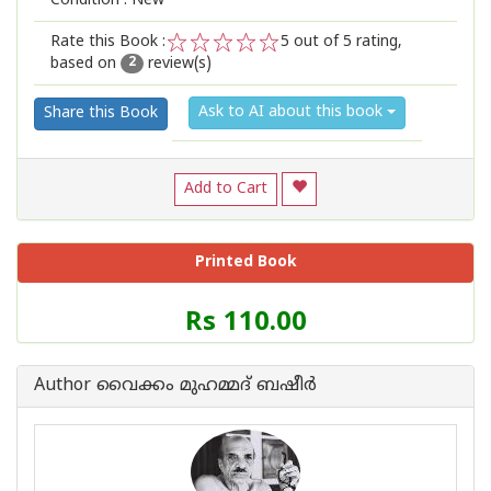
Condition : New
Rate this Book :
5
out of 5 rating,
based on
review(s)
1
2
3
4
5
2
Ask to AI about this book
Share this Book
Add to Cart
Printed Book
Price
Rs 110.00
of
this
Book
Author വൈക്കം മുഹമ്മദ് ബഷീര്‍
is