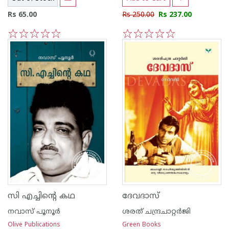
Rs 65.00
Rs 250.00
Rs 237.00
1
2
3
4
5
1
2
3
4
5
സി എച്ചിന്റെ കഥ
ദേവദാസ്‌
നവാസ് പൂനൂര്‍
ശരത് ചന്ദ്രചാറ്റര്‍ജി
Olive Publications
Green Books