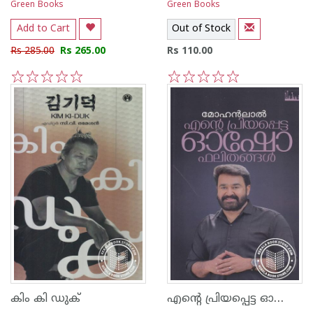
Green Books
Green Books
Add to Cart
Out of Stock
Rs 285.00
Rs 265.00
Rs 110.00
1
2
3
4
5
1
2
3
4
5
എന്റെ പ്രിയപ്പെട്ട ഓഷോ ഫലിതങ്ങള്‍
കിം കി ഡുക്