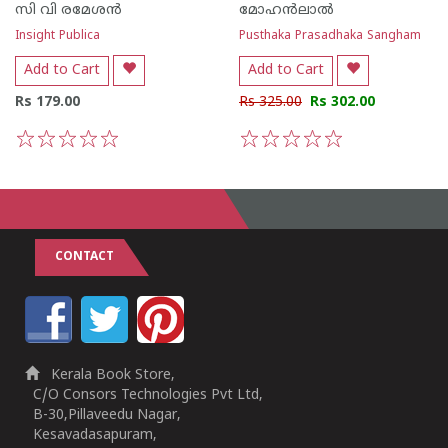
സി വി രമേശന്‍
മോഹന്‍ലാല്‍
Insight Publica
Pusthaka Prasadhaka Sangham
Add to Cart
Add to Cart
Rs 179.00
Rs 325.00
Rs 302.00
1
2
3
4
5
1
2
3
4
5
CONTACT
Kerala Book Store,
C/O Consors Technologies Pvt Ltd,
B-30,Pillaveedu Nagar,
Kesavadasapuram,