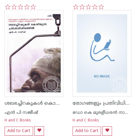
1
2
3
4
5
1
2
3
4
5
ശലഭച്ചിറകുകള്‍ കൊഴിയുന്ന ചരിത്രശിശിരത്തില്‍
രോഗങ്ങളും പ്രതിവിധികളും
എന്‍ പി സജീഷ്‌
ഡോ കെ മുരളീധരന്‍ നായര്‍ വെള്ളയമ്പലം
H and C Books
H and C Books
Add to Cart
Add to Cart