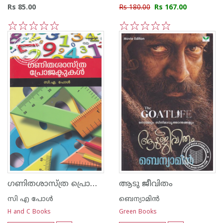
Rs 85.00
Rs 180.00
Rs 167.00
1
2
3
4
5
1
2
3
4
5
ഗണിതശാസ്ത്ര പ്രൊജക്ടുകള്‍
ആടു ജീവിതം
സി എ പോള്‍
ബെന്യാമിന്‍
H and C Books
Green Books