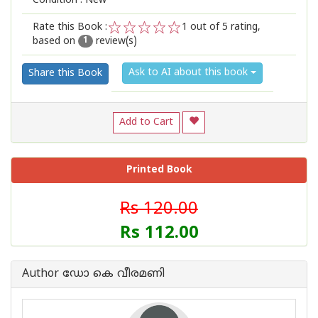
Condition : New
Rate this Book :
1
out of 5 rating,
based on
review(s)
1
2
3
4
5
1
Ask to AI about this book
Share this Book
Add to Cart
Printed Book
Rs 120.00
Rs 112.00
Author ഡോ കെ വീരമണി