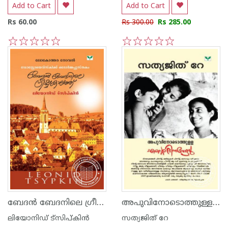
Add to Cart
Add to Cart
Rs 60.00
Rs 300.00
Rs 285.00
1
2
3
4
5
1
2
3
4
5
ബേദ‌ന്‍ ബേദനിലെ ഗ്രീഷ്മകാലത്ത്
അപുവിനോടൊത്തുള്ള എന്റെ ദിനങ്ങള്‍
ലിയോനിഡ് ട്സിപ്കിന്‍
സത്യജിത് റേ