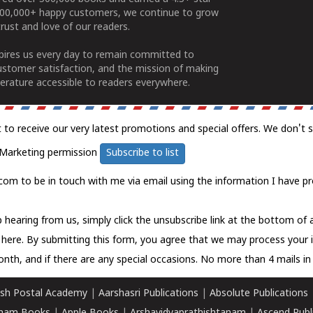
100,000+ happy customers, we continue to grow
rust and love of our readers.
spires us every day to remain committed to
ustomer satisfaction, and the mission of making
erature accessible to readers everywhere.
t to receive our very latest promotions and special offers. We don't 
Marketing permission
Subscribe to list
com to be in touch with me via email using the information I have pr
 hearing from us, simply click the unsubscribe link at the bottom of
k here.
By submitting this form, you agree that we may process your 
nth, and if there are any special occasions. No more than 4 mails in 
sh Postal Academy
|
Aarshasri Publications
|
Absolute Publications