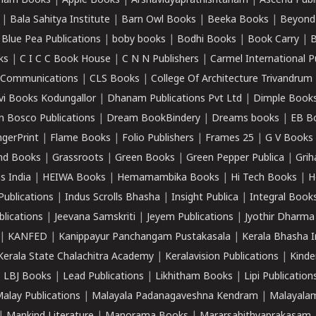
ham Books
|
Apple Books
|
Arshavidyaprathishtanam
|
Ascend Publ
|
Bala Sahitya Institute
|
Barn Owl Books
|
Beeka Books
|
Beyond
|
Blue Pea Publications
|
boby books
|
Bodhi Books
|
Book Carry
|
B
ks
|
C I C C Book House
|
C N N Publishers
|
Carmel International P
k Communications
|
CLS Books
|
College Of Architecture Trivandrum
vi Books Kodungallor
|
Dhanam Publications Pvt Ltd
|
Dimple Book
 Bosco Publications
|
Dream BookBindery
|
Dreams books
|
EB B
ngerPrint
|
Flame Books
|
Folio Publishers
|
Frames 25
|
G V Books
nd Books
|
Grassroots
|
Green Books
|
Green Pepper Publica
|
Grih
s India
|
HEIWA Books
|
Hemamambika Books
|
Hi Tech Books
|
H
Publications
|
Indus Scrolls Bhasha
|
Insight Publica
|
Integral Book
lications
|
Jeevana Samskriti
|
Jeyem Publications
|
Jyothir Dharma
|
KANFED
|
Kanippayur Panchangam Pustakasala
|
Kerala Bhasha I
Kerala State Chalachitra Academy
|
Keralavision Publications
|
Kinde
|
LBJ Books
|
Lead Publications
|
Likhitham Books
|
Lipi Publication
alay Publications
|
Malayala Padanagaveshna Kendram
|
Malayalam