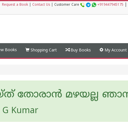
|
|
Request a Book
|
Contact Us
|
Customer Care
+919447945175
w Books
Shopping Cart
Buy Books
My Account
്ത് തോരാൻ മഴയല്ല ഞാ
h G Kumar