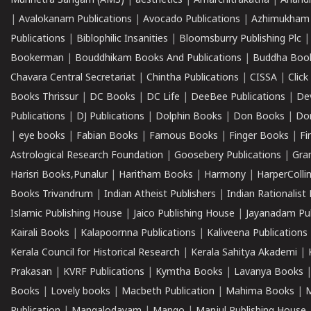
Munnetra Sangam (AMS)
|
aesthetics
|
Amarchitrakatha
|
Anand
|
Avalokanam Publications
|
Avocado Publications
|
Azhimukham
Publications
|
Biblophilic Insanities
|
Bloomsburry Publishing Plc
Bookerman
|
Bouddhikam Books And Publications
|
Buddha Boo
Chavara Central Secretariat
|
Chintha Publications
|
CISSA
|
Clic
Books Thrissur
|
DC Books
|
DC Life
|
DeeBee Publications
|
De
Publications
|
DJ Publications
|
Dolphin Books
|
Don Books
|
Don
|
eye books
|
Fabian Books
|
Famous Books
|
Finger Books
|
Fi
Astrological Research Foundation
|
Goosebery Publications
|
Gra
Harisri Books,Punalur
|
Haritham Books
|
Harmony
|
HarperCollin
Books Trivandrum
|
Indian Atheist Publishers
|
Indian Rationalist 
Islamic Publishing House
|
Jaico Publishing House
|
Jayanadam Pub
Kairali Books
|
Kalapoornna Publications
|
Kaliveena Publications
Kerala Council for Historical Research
|
Kerala Sahitya Akademi
|
Prakasan
|
KVRF Publications
|
Kymtha Books
|
Lavanya Books
Books
|
Lovely books
|
Macbeth Publication
|
Mahima Books
|
M