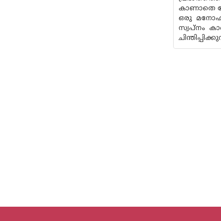
കാണാതെ പോ
ഒരു മനോഹര 
സ്വപ്നം ക
ചിന്തിപ്പിക്കുന