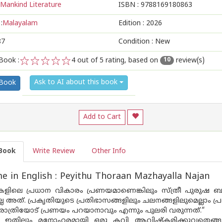
Mankind Literature
ISBN :
9788169180863
:
Malayalam
Edition :
2026
87
Condition : New
Book :
4
out of 5 rating, based on
review(s)
10
1
2
3
4
5
Ask to AI about this book
 Book
Add to Cart
Book
Write Review
Other Info
 in English : Peyithu Thoraan Mazhayalla Najan
ലെ പ്രധാന വികാരം പ്രണയമാണെങ്കിലും സ്ത്രീ പുരുഷ ബന്ധ
ില്ല അത്. പ്രകൃതിയുടെ പ്രതിഭാസങ്ങളിലും ചലനങ്ങളിലുമെല്ലാം പ്ര
 രാത്രിയോട് പ്രണയം പറയാനാവും എന്നും പുലരി വരുന്നത്.“
തെ ഇതിലും മനോഹരമായി ഒരു കവി ആവിഷ്കരിക്കുവതെങ്ങന