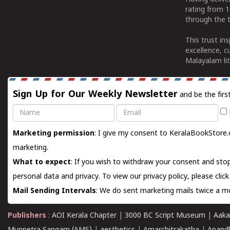
rating from 
through the t
This trust in
excellence, c
Malayalam lit
Sign Up for Our Weekly Newsletter
and be the firs
Name
Email
Marketing permission
: I give my consent to KeralaBookStore.
marketing.
What to expect
: If you wish to withdraw your consent and stop
personal data and privacy. To view our privacy policy, please
clic
Mail Sending Intervals
: We do sent marketing mails twice a mo
Publishers
:
AOI Kerala Chapter
|
3000 BC Script Museum
|
Aaka