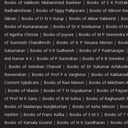
Books of Vaikkom Muhammed Basheer
|
Books of S K Pottak
Radhakrishnan
|
Books of Sippy Pallipuram
|
Books of Kiliroor R
Gibran
|
Books of O N V Kurup
|
Books of Akbar Kakkattil
|
Boo
Books of Kumaranasan
|
Books of Dr K Sreekumar
|
Books of U
of Agatha Christie
|
Books of Joysee
|
Books of M P Veerendra 
of Susmesh Chandhroth
|
Books of K P Kesava Menon
|
Book
Sukumaran
|
Books of V R Sudheesh
|
Books of P Padmarajan
Anil Kumar A V
|
Books of P Surendran
|
Books of K B Sreedevi
|
Books of Ashokan Charuvil
|
Books of Dr Sukumar Azhikod
Raveendran
|
Books of Prof P A Varghese
|
Books of Kakkana
Content Sybdicate
|
Books of Ravi Menon
|
Books of Akkitham 
|
Books of Vilasini
|
Books of T N Gopakumar
|
Books of Payya
of Prof M K Sanu
|
Books of B M Suhra
|
Books of Raghunath P
Books of Madampu Kunjikkuttan
|
Books of Asha Menon
|
Boo
Hashim
|
Books of Franz Kafka
|
Books of E M S
|
Books of T 
Books of Kamala Govind
|
Books of N K Sasidharan
|
Books of