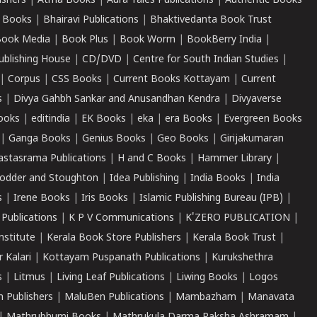
ishers
|
Atma Books
|
Aura Tales Publications
|
Authentic Books
 Books
|
Bhairavi Publications
|
Bhaktivedanta Book Trust
ook Media
|
Book Plus
|
Book Worm
|
BookBerry India
|
ublishing House
|
CD/DVD
|
Centre for South Indian Studies
|
|
Corpus
|
CSS Books
|
Current Books Kottayam
|
Current
s
|
Divya Gahbh Sankar and Anusandhan Kendra
|
Divyaverse
ooks
|
editindia
|
EK Books
|
eka
|
era Books
|
Evergreen Books
|
Ganga Books
|
Genius Books
|
Geo Books
|
Girijakumaran
astasrama Publications
|
H and C Books
|
Hammer Library
|
odder and Stoughton
|
Idea Publishing
|
India Books
|
India
s
|
Irene Books
|
Iris Books
|
Islamic Publishing Bureau (IPB)
|
 Publications
|
K P V Communications
|
K'ZERO PUBLICATION
|
nstitute
|
Kerala Book Store Publishers
|
Kerala Book Trust
|
r Kalari
|
Kottayam Puspanath Publications
|
Kurukshethra
s
|
Litmus
|
Living Leaf Publications
|
Liwing Books
|
Logos
 Publishers
|
MaluBen Publications
|
Mambazham
|
Manavata