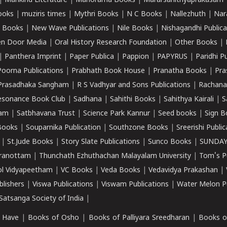
|
Mankind Literature
|
Manorama Books
|
Mararsahithyaprakasam
ooks
|
muziris times
|
Mythri Books
|
N C Books
|
Nallezhuth
|
Nar
 Books
|
New Wave Publications
|
Nile Books
|
Nishagandhi Publica
n Door Media
|
Oral History Research Foundation
|
Other Books
|
|
Panthera Imprint
|
Paper Publica
|
Pappion
|
PAPYRUS
|
Paridhi P
Poorna Publications
|
Prabhath Book House
|
Pranatha Books
|
Pra
Prasadhaka Sangham
|
R S Vadhyar and Sons Publications
|
Rachana
esonance Book Club
|
Sadhana
|
Sahithi Books
|
Sahithya Kairali
|
S
kam
|
Satbhavana Trust
|
Science Park Kannur
|
Seed books
|
Sign B
Books
|
Souparnika Publication
|
Southzone Books
|
Sreerishi Publi
|
St.Jude Books
|
Story Slate Publications
|
Sunco Books
|
SUNDAY
iranottam
|
Thunchath Ezhuthachan Malayalam University
|
Tom's P
ol Vidyapeetham
|
VC Books
|
Veda Books
|
Vedavidya Prakashan
|
blishers
|
Viswa Publications
|
Viswam Publications
|
Water Melon Pu
atsanga Society of India
|
 Have
|
Books of Osho
|
Books of Palliyara Sreedharan
|
Books o