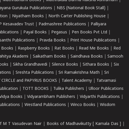
|
Mathrubhumi Books
|
Mathrukula Darma Raksha Ashramam
|
ayana Gurukula Publications
|
NBS (National Book Stall)
|
tion
|
Niyatham Books
|
North Carter Publishing House
|
P Kesavadev Trust
|
Padmashree Publications
|
Palliyara
ublications
|
Payal Books
|
Pegasus
|
Pen Books Pvt Ltd
|
santhi Publications
|
Pravda Books
|
Print House Publications
|
 Books
|
Raspberry Books
|
Rat Books
|
Read Me Books
|
Red
ahitya Akademi
|
Saikatham Books
|
Saindhava Books
|
Samooh
ooks
|
Sikha Grandhavedi
|
Silence Books
|
Sithara Books
|
Six
cations
|
Sreshta Publications
|
Sri Ramakrishna Math
|
Sri
 CIRCLE and PAPYRUS BOOKS
|
Talent Academy
|
Tatvamasi
ublication
|
TOTT BOOKS
|
Tulika Publishers
|
Ulloor Publications
Vidya Books
|
Vidyarambham Publishers
|
Vidyarthi Publications
|
blications
|
Westland Publications
|
Winco Books
|
Wisdom
f M T Vasudevan Nair
|
Books of Madhavikutty [ Kamala Das ]
|