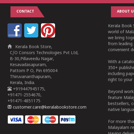
CONTACT
ABOUT U
Kerala Book S
world of Mala
we bring tog
from leading 
Kerala Book Store,
convenient de
C/O Consors Technologies Pvt Ltd,
B-30,Pillaveedu Nagar,
With a catalo
Kesavadasapuram,
350+ publish
Pattom P O, Pin 695004
including pa
Thiruvananthapuram,
right to your 
Kerala, India.
+919447945175,
Beyond works
+91471-2554670,
feature Malay
+91471-4851175
bestsellers, 
customer.care@keralabookstore.com
native langua
For more tha
Malayalam re
Having deliv