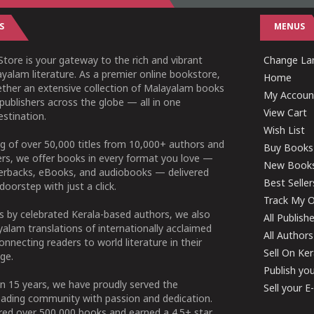
S
MENUS
tore is your gateway to the rich and vibrant
Change Lan
yalam literature. As a premier online bookstore,
Home
ether an extensive collection of Malayalam books
My Accoun
publishers across the globe — all in one
View Cart
stination.
Wish List
g of over 50,000 titles from 10,000+ authors and
Buy Books
ers, we offer books in every format you love —
New Book
perbacks, eBooks, and audiobooks — delivered
Best Seller
doorstep with just a click.
Track My O
 by celebrated Kerala-based authors, we also
All Publish
alam translations of internationally acclaimed
All Authors
connecting readers to world literature in their
Sell On Ke
ge.
Publish yo
n 15 years, we have proudly served the
Sell your 
ading community with passion and dedication.
ered over 500,000 books and earned a 4.5+ star