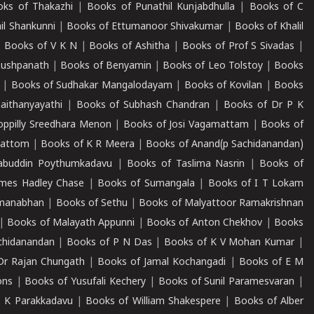
ks of Thakazhi
|
Books of Punathil Kunjabdhulla
|
Books of C
il Shankunni
|
Books of Ettumanoor Shivakumar
|
Books of Khalil
|
Books of V K N
|
Books of Ashitha
|
Books of Prof S Sivadas
|
Pushpanath
|
Books of Benyamin
|
Books of Leo Tolstoy
|
Books
|
Books of Sudhakar Mangalodayam
|
Books of Kovilan
|
Books
aithanyayathi
|
Books of Subhash Chandran
|
Books of Dr P K
oppilly Sreedhara Menon
|
Books of Josi Vagamattam
|
Books of
mattom
|
Books of K R Meera
|
Books of Anand(p Sachidanandan)
abuddin Poythumkadavu
|
Books of Taslima Nasrin
|
Books of
ames Hadley Chase
|
Books of Sumangala
|
Books of I T Lokam
dmanabhan
|
Books of Sethu
|
Books of Malyattoor Ramakrishnan
|
Books of Malayath Appunni
|
Books of Anton Chekhov
|
Books
chidanandan
|
Books of P N Das
|
Books of K V Mohan Kumar
|
Dr Rajan Chungath
|
Books of Jamal Kochangadi
|
Books of E M
ons
|
Books of Yusufali Kechery
|
Books of Sunil Paramesvaran
|
 K Parakkadavu
|
Books of William Shakespere
|
Books of Alber