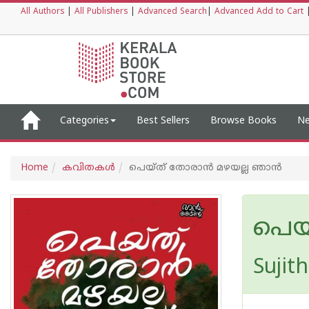
All Authors
|
All Publishers
|
Advanced Search
|
Advanced Add to Cart
Categories
Best Sellers
Browse Books
Ne
Home
കവിതകള്‍
പെയ്ത് തോരാൻ മഴയല്ല ഞാൻ
പെയ
Sujit