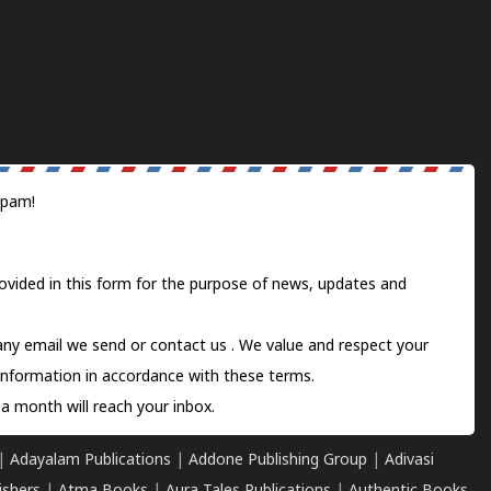
spam!
ovided in this form for the purpose of news, updates and
 any email we send or
contact us
. We value and respect your
information in accordance with these terms.
a month will reach your inbox.
|
Adayalam Publications
|
Addone Publishing Group
|
Adivasi