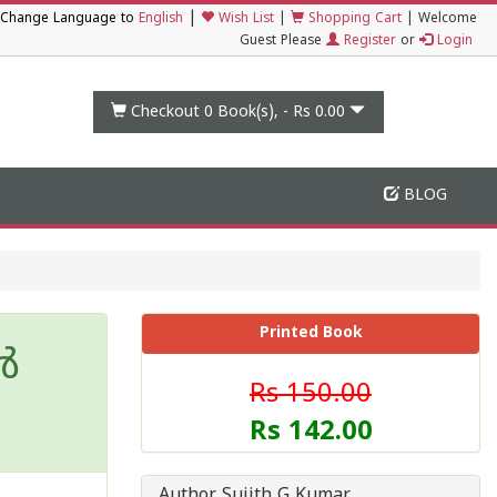
|
Change Language to
English
Wish List
|
Shopping Cart
|
Welcome
Guest Please
Register
or
Login
Checkout 0
Book(s), -
Rs 0.00
BLOG
Printed Book
ൻ
Rs 150.00
Rs 142.00
Author Sujith G Kumar