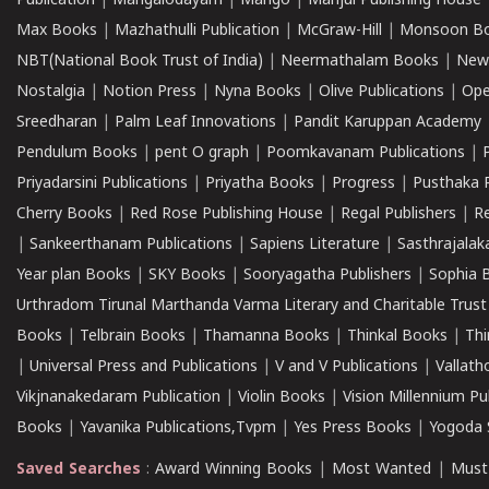
Publication
|
Mangalodayam
|
Mango
|
Manjul Publishing House
Max Books
|
Mazhathulli Publication
|
McGraw-Hill
|
Monsoon B
NBT(National Book Trust of India)
|
Neermathalam Books
|
New
Nostalgia
|
Notion Press
|
Nyna Books
|
Olive Publications
|
Ope
Sreedharan
|
Palm Leaf Innovations
|
Pandit Karuppan Academy
Pendulum Books
|
pent O graph
|
Poomkavanam Publications
|
Priyadarsini Publications
|
Priyatha Books
|
Progress
|
Pusthaka 
Cherry Books
|
Red Rose Publishing House
|
Regal Publishers
|
R
|
Sankeerthanam Publications
|
Sapiens Literature
|
Sasthrajala
Year plan Books
|
SKY Books
|
Sooryagatha Publishers
|
Sophia 
Urthradom Tirunal Marthanda Varma Literary and Charitable Trust
Books
|
Telbrain Books
|
Thamanna Books
|
Thinkal Books
|
Th
|
Universal Press and Publications
|
V and V Publications
|
Vallath
Vikjnanakedaram Publication
|
Violin Books
|
Vision Millennium Pu
Books
|
Yavanika Publications,Tvpm
|
Yes Press Books
|
Yogoda S
Saved Searches
:
Award Winning Books
|
Most Wanted
|
Must