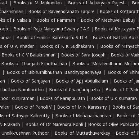
kad
|
Books of M Mukundan
|
Books of Acharyasri Rajesh
|
Boo
adhakrishnan
|
Books of Raveendranath Tagore
|
Books of Kottarath
ks of P Valsala
|
Books of Pamman
|
Books of Mezhuveli Babuji
roob
|
Books of Raju Narayana Swamy I A S
|
Books of Kottayam 
Kumar
|
Books of Francis Karekkattu S D B
|
Books of Battan Boss
s of U A Khader
|
Books of K K Sudhakaran
|
Books of Nithyach
|
Books of C V Balakrishnan
|
Books of Sara Joseph
|
Books of Vail
|
Books of Thunjath Ezhuthachan
|
Books of Muraleedharan Mulla
e
|
Books of Bibhuthibhushan Bandhyopadhyaya
|
Books of Shih
dan
|
Books of Sanjayan
|
Books of Apj Abdulkalam
|
Books of J
Achuthan Namboothiri
|
Books of Changampuzha
|
Books of T Pa
nnoor Kunjiraman
|
Books of Parappurath
|
Books of U K Kumaran
aleri
|
Books of Panoli V
|
Books of M N Karassrry
|
Books of Sa
ks of Sathyan Kallurutty
|
Books of Mohanachandran
|
Books of 
N Prakash
|
Books of Dr Narendra Kohli
|
Books of Olive Publicati
 Unnikkrushnan Puthoor
|
Books of Muttathuvarckey
|
Books of P