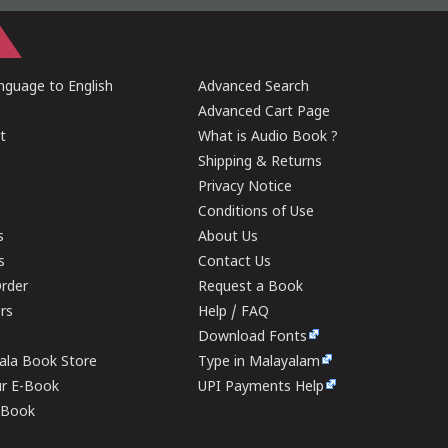
guage to English
Advanced Search
Advanced Cart Page
t
What is Audio Book ?
Shipping & Returns
Privacy Notice
Conditions of Use
s
About Us
s
Contact Us
rder
Request a Book
ers
Help / FAQ
Download Fonts
rala Book Store
Type in Malayalam
ur E-Book
UPI Payments Help
E-Book