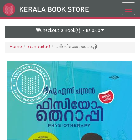
Toggl
Go
navig
to
Home
Page
Checkout 0
Book(s), -
Rs 0.00
Home
റഫറന്‍സ്
ഫിസിയോതെറാപ്പി