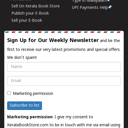
Type in Malayalam
Sell On Kerala Book Store
UPI Payments Help
Publish your E-Book
Sell your E-Book
Sign Up for Our Weekly Newsletter
and be the
first to receive our very latest promotions and special offers.
We don't spam!
Name
Email
Marketing permission
Subscribe to list
Marketing permission
: I give my consent to
KeralaBookStore.com to be in touch with me via email using