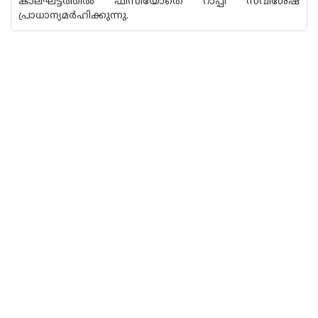
കാലഘട്ടത്തിൽ ഫിസിയോതെ റാപ്പി സവിശേഷ
പ്രാധാന്യമർഹിക്കുന്നു.