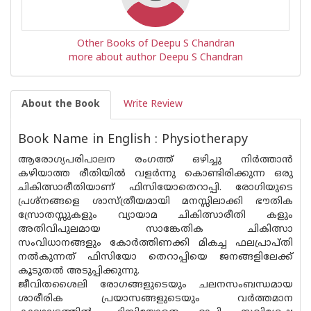
Other Books of Deepu S Chandran
more about author Deepu S Chandran
About the Book
Write Review
Book Name in English : Physiotherapy
ആരോഗ്യപരിപാലന രംഗത്ത് ഒഴിച്ചു നിർത്താൻ
കഴിയാത്ത രീതിയിൽ വളർന്നു കൊണ്ടിരിക്കുന്ന ഒരു
ചികിത്സാരീതിയാണ് ഫിസിയോതെറാപ്പി. രോഗിയുടെ
പ്രശ്‌നങ്ങളെ ശാസ്ത്രീയമായി മനസ്സിലാക്കി ഭൗതിക
സ്രോതസ്സുകളും വ്യായാമ ചികിത്സാരീതി കളും
അതിവിപുലമായ സാങ്കേതിക ചികിത്സാ
സംവിധാനങ്ങളും കോർത്തിണക്കി മികച്ച ഫലപ്രാപ്‌തി
നൽകുന്നത് ഫിസിയോ തെറാപ്പിയെ ജനങ്ങളിലേക്ക്
കൂടുതൽ അടുപ്പിക്കുന്നു.
ജീവിതശൈലി രോഗങ്ങളുടെയും ചലനസംബന്ധമായ
ശാരീരിക പ്രയാസങ്ങളുടെയും വർത്തമാന