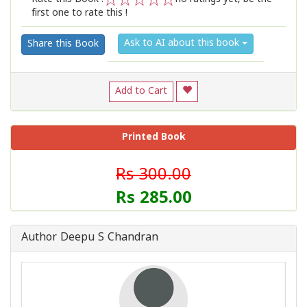
first one to rate this !
1
2
3
4
5
Ask to AI about this book
Share this Book
Add to Cart
Printed Book
Rs 300.00
Rs 285.00
Author Deepu S Chandran