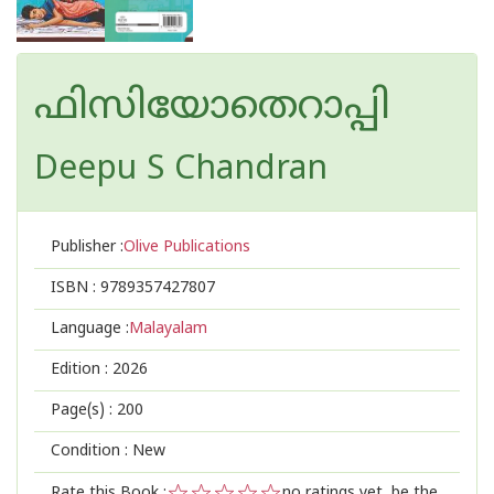
ഫിസിയോതെറാപ്പി
Deepu S Chandran
Publisher :
Olive Publications
ISBN :
9789357427807
Language :
Malayalam
Edition :
2026
Page(s) :
200
Condition : New
Rate this Book :
no ratings yet, be the