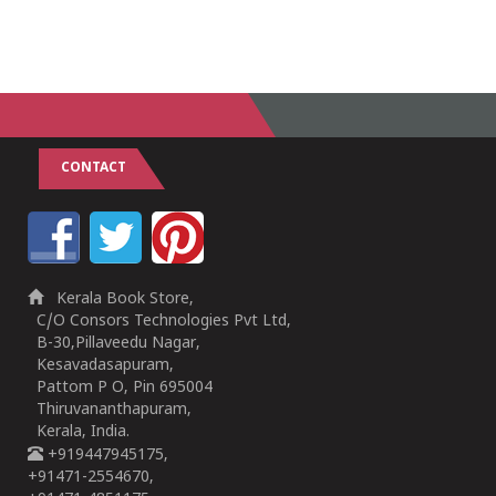
CONTACT
Kerala Book Store,
C/O Consors Technologies Pvt Ltd,
B-30,Pillaveedu Nagar,
Kesavadasapuram,
Pattom P O, Pin 695004
Thiruvananthapuram,
Kerala, India.
+919447945175,
+91471-2554670,