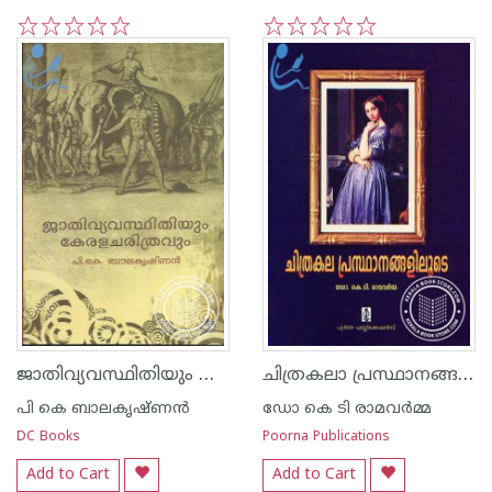
1
2
3
4
5
1
2
3
4
5
ജാതിവ്യവസ്ഥിതിയും കേരളചരിത്രവും
ചിത്രകലാ പ്രസ്ഥാനങ്ങളിലൂടെ
പി കെ ബാലകൃഷ്ണ‌ന്‍
ഡോ കെ ടി രാമവര്‍മ്മ
DC Books
Poorna Publications
Add to Cart
Add to Cart