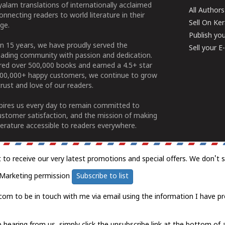
alam translations of internationally acclaimed
All Authors
connecting readers to world literature in their
Sell On Ke
ge.
Publish yo
n 15 years, we have proudly served the
Sell your 
ading community with passion and dedication.
ered over 500,000 books and earned a 4.5+ star
100,000+ happy customers, we continue to grow
rust and love of our readers.
spires us every day to remain committed to
ustomer satisfaction, and the mission of making
erature accessible to readers everywhere.
t to receive our very latest promotions and special offers. We don't 
Marketing permission
Subscribe to list
com to be in touch with me via email using the information I have pr