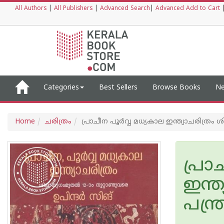
All Authors
|
All Publishers
|
Advanced Search
|
Advanced Add to Cart
Categories
Best Sellers
Browse Books
Ne
Home
ചരിത്രം
പ്രാചീന പൂര്‍വ്വ മധ്യകാല ഇന്ത്യാചരിത്രം 
പ്രാ
ഇന്ത
പന്ത