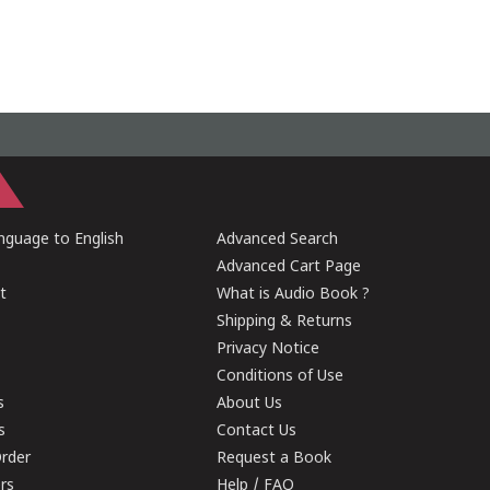
guage to English
Advanced Search
Advanced Cart Page
t
What is Audio Book ?
Shipping & Returns
Privacy Notice
Conditions of Use
s
About Us
s
Contact Us
rder
Request a Book
ers
Help / FAQ