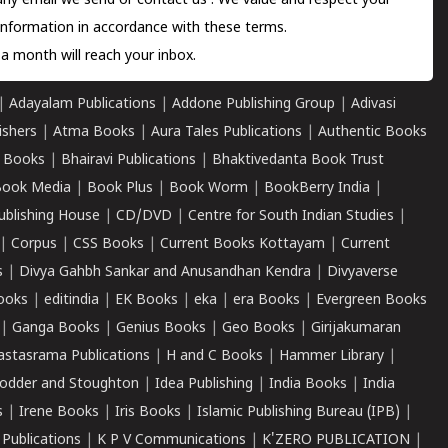
 any email we send or
contact us
. We value and respect your
information in accordance with these terms.
a month will reach your inbox.
|
Adayalam Publications
|
Addone Publishing Group
|
Adivasi
ishers
|
Atma Books
|
Aura Tales Publications
|
Authentic Books
 Books
|
Bhairavi Publications
|
Bhaktivedanta Book Trust
ook Media
|
Book Plus
|
Book Worm
|
BookBerry India
|
ublishing House
|
CD/DVD
|
Centre for South Indian Studies
|
|
Corpus
|
CSS Books
|
Current Books Kottayam
|
Current
s
|
Divya Gahbh Sankar and Anusandhan Kendra
|
Divyaverse
ooks
|
editindia
|
EK Books
|
eka
|
era Books
|
Evergreen Books
|
Ganga Books
|
Genius Books
|
Geo Books
|
Girijakumaran
astasrama Publications
|
H and C Books
|
Hammer Library
|
odder and Stoughton
|
Idea Publishing
|
India Books
|
India
s
|
Irene Books
|
Iris Books
|
Islamic Publishing Bureau (IPB)
|
 Publications
|
K P V Communications
|
K'ZERO PUBLICATION
|