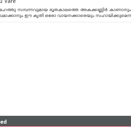
u Vare
െ മഹത്തു സമ്പന്നവുമായ ഭൂതകാലത്തെ അകക്കണ്ണിര്‍ കാ
മാക്കാനും ഈ കൃതി ഒരോ വായനക്കാരെയും സഹായിക്കുമെന്നത് 
sed