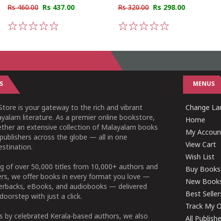
Rs 460.00
Rs 437.00
Rs 320.00
Rs 298.00
1
2
3
4
5
1
2
3
4
5
S
MENUS
tore is your gateway to the rich and vibrant
Change Lan
yalam literature. As a premier online bookstore,
Home
ether an extensive collection of Malayalam books
My Accoun
publishers across the globe — all in one
View Cart
stination.
Wish List
g of over 50,000 titles from 10,000+ authors and
Buy Books
ers, we offer books in every format you love —
New Book
perbacks, eBooks, and audiobooks — delivered
Best Seller
doorstep with just a click.
Track My O
 by celebrated Kerala-based authors, we also
All Publish