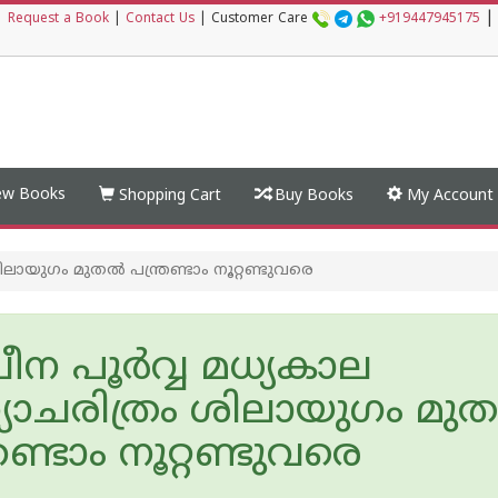
|
|
Request a Book
|
Contact Us
|
Customer Care
+919447945175
w Books
Shopping Cart
Buy Books
My Account
ശിലായുഗം മുതല്‍ പന്ത്രണ്ടാം നൂറ്റണ്ടുവരെ
ചീന പൂര്‍വ്വ മധ്യകാല
്യാചരിത്രം ശിലായുഗം മുത
്രണ്ടാം നൂറ്റണ്ടുവരെ