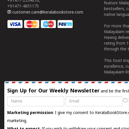
+91471-2554670,
feature Malay
+91471-4851175
bestsellers, 
customer.care@keralabookstore.com
native langua
For more tha
Malayalam re
Having deliv
rating from 
through the t
This trust in
excellence, c
Malayalam lit
Sign Up for Our Weekly Newsletter
and be the firs
Name
Email
Marketing permission
: I give my consent to KeralaBookStore.
marketing.