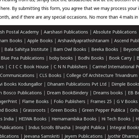
 hearing from us, simply click the unsubscribe link at the bottom of
k here.
By submitting this form, you agree that we may process your 
nth, and if there are any special occasions. No more than 4 mails in 
sh Postal Academy
|
Aarshasri Publications
|
Absolute Publications
ham Books
|
Apple Books
|
Arshavidyaprathishtanam
|
Ascend Publ
|
Bala Sahitya Institute
|
Barn Owl Books
|
Beeka Books
|
Beyond
|
Blue Pea Publications
|
boby books
|
Bodhi Books
|
Book Carry
|
B
ks
|
C I C C Book House
|
C N N Publishers
|
Carmel International P
k Communications
|
CLS Books
|
College Of Architecture Trivandrum
vi Books Kodungallor
|
Dhanam Publications Pvt Ltd
|
Dimple Book
 Bosco Publications
|
Dream BookBindery
|
Dreams books
|
EB B
ngerPrint
|
Flame Books
|
Folio Publishers
|
Frames 25
|
G V Books
nd Books
|
Grassroots
|
Green Books
|
Green Pepper Publica
|
Grih
s India
|
HEIWA Books
|
Hemamambika Books
|
Hi Tech Books
|
H
Publications
|
Indus Scrolls Bhasha
|
Insight Publica
|
Integral Book
lications
|
Jeevana Samskriti
|
Jeyem Publications
|
Jyothir Dharma