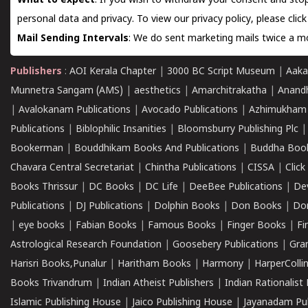
What to expect
: If you wish to withdraw your consent and stop
personal data and privacy. To view our privacy policy, please
clic
Mail Sending Intervals
: We do sent marketing mails twice a mo
Publishers
:
AOI Kerala Chapter
|
3000 BC Script Museum
|
Aaka
Munnetra Sangam (AMS)
|
aesthetics
|
Amarchitrakatha
|
Anand
|
Avalokanam Publications
|
Avocado Publications
|
Azhimukham
Publications
|
Biblophilic Insanities
|
Bloomsburry Publishing Plc
Bookerman
|
Bouddhikam Books And Publications
|
Buddha Boo
Chavara Central Secretariat
|
Chintha Publications
|
CISSA
|
Clic
Books Thrissur
|
DC Books
|
DC Life
|
DeeBee Publications
|
De
Publications
|
DJ Publications
|
Dolphin Books
|
Don Books
|
Don
|
eye books
|
Fabian Books
|
Famous Books
|
Finger Books
|
Fi
Astrological Research Foundation
|
Goosebery Publications
|
Gra
Harisri Books,Punalur
|
Haritham Books
|
Harmony
|
HarperCollin
Books Trivandrum
|
Indian Atheist Publishers
|
Indian Rationalist 
Islamic Publishing House
|
Jaico Publishing House
|
Jayanadam Pub