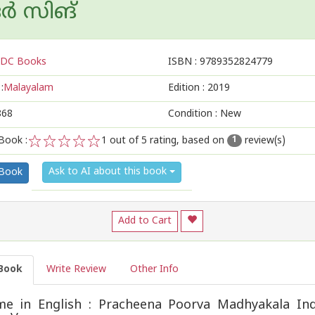
ദര്‍ സിങ്
DC Books
ISBN :
9789352824779
:
Malayalam
Edition :
2019
868
Condition : New
Book :
1
out of 5 rating, based on
review(s)
1
1
2
3
4
5
Ask to AI about this book
 Book
Add to Cart
Book
Write Review
Other Info
e in English : Pracheena Poorva Madhyakala In