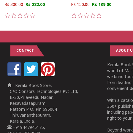
Rs 300.00
Rs 282.00
Rs 150.00
Rs 139.00
1
2
3
4
5
1
2
3
4
5
CONTACT
ABOUT U
Kerala Book S
world of Mala
we bring tog
from leading 
Kerala Book Store,
convenient de
C/O Consors Technologies Pvt Ltd,
B-30,Pillaveedu Nagar,
With a catalo
Kesavadasapuram,
350+ publish
Pattom P O, Pin 695004
including pa
Thiruvananthapuram,
right to your 
Kerala, India.
+919447945175,
Beyond works