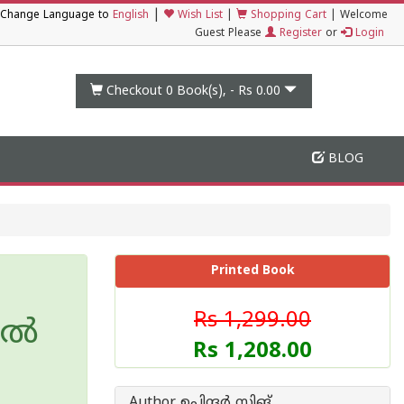
|
Change Language to
English
Wish List
|
Shopping Cart
|
Welcome
Guest Please
Register
or
Login
Checkout 0
Book(s), -
Rs 0.00
BLOG
Printed Book
Rs 1,299.00
ല്‍
Rs 1,208.00
Author ഉപിന്ദര്‍ സിങ്