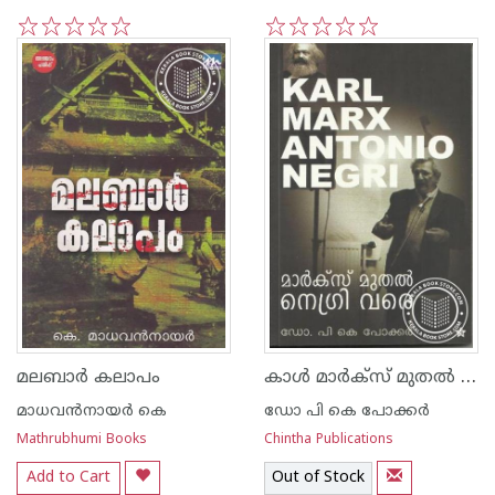
1
2
3
4
5
1
2
3
4
5
കാള്‍ മാര്‍ക്‍സ് മുതല്‍ നെഗ്രി വരെ
മലബാര്‍ കലാപം
മാധവന്‍നായര്‍ കെ
ഡോ പി കെ പോക്കര്‍
Mathrubhumi Books
Chintha Publications
Add to Cart
Out of Stock