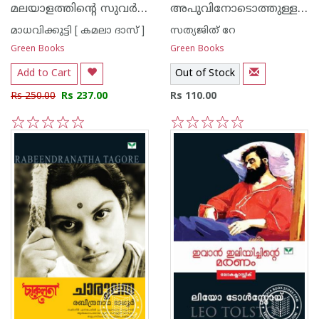
മലയാളത്തിന്റെ സുവര്‍ണ്ണ കഥകള്‍ - മാധവിക്കുട്ടി
അപുവിനോടൊത്തുള്ള എന്റെ ദിനങ്ങള്‍
മാധവിക്കുട്ടി [ കമലാ ദാസ് ]
സത്യജിത് റേ
Green Books
Green Books
Add to Cart
Out of Stock
Rs 250.00
Rs 237.00
Rs 110.00
1
2
3
4
5
1
2
3
4
5