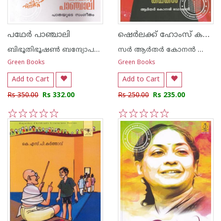
ഷെര്‍ലക്ക് ഹോംസ് കഥകള്‍
പഥേര്‍ പാഞ്ചാലി
ബിഭൂതിഭൂഷണ്‍ ബന്ദ്യോപദ്ധ്യായ
സര്‍ ആര്‍തര്‍ കോനന്‍ ഡോയല്‍
Green Books
Green Books
Add to Cart
Add to Cart
Rs 350.00
Rs 332.00
Rs 250.00
Rs 235.00
1
2
3
4
5
1
2
3
4
5