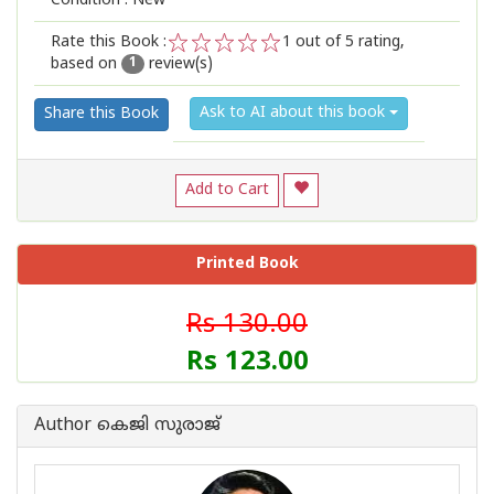
Condition : New
Rate this Book :
1
out of 5 rating,
based on
review(s)
1
2
3
4
5
1
Ask to AI about this book
Share this Book
Add to Cart
Printed Book
Rs 130.00
Rs 123.00
Author കെജി സുരാജ്