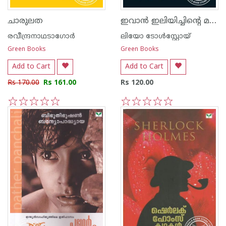
ഇവാ‌ന്‍ ഇലിയിച്ചിന്റെ മരണം
ചാരുലത
രവീന്ദ്രനാഥടാഗോര്‍
ലിയോ ടോള്‍സ്റ്റോയ്
Green Books
Green Books
Add to Cart
Add to Cart
Rs 170.00
Rs 161.00
Rs 120.00
1
2
3
4
5
1
2
3
4
5