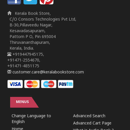
Kerala Book Store,
C/O Consors Technologies Pvt Ltd,
B-30,Pillaveedu Nagar,
Kesavadasapuram,
Pattom P O, Pin 695004
Thiruvananthapuram,
Kerala, India.
+919447945175,
+91471-2554670,
+91471-4851175
customer.care@keralabookstore.com
MENUS
Change Language to
Advanced Search
English
Advanced Cart Page
Home