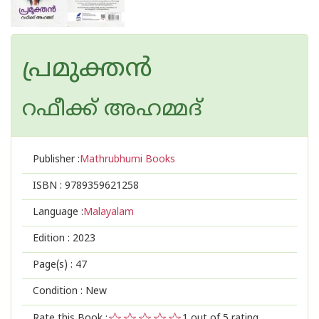
പ്രമുക്തൻ
റഫീക്ക് അഹമ്മദ്
Publisher :
Mathrubhumi Books
ISBN :
9789359621258
Language :
Malayalam
Edition :
2023
Page(s) :
47
Condition : New
Rate this Book :
1
out of 5 rating,