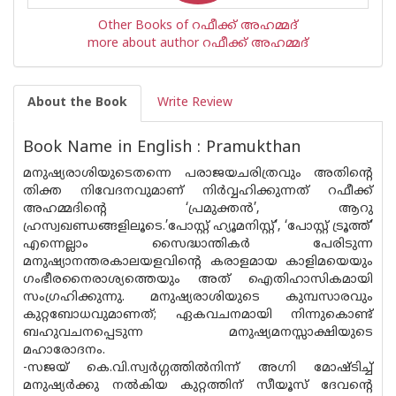
Other Books of റഫീക്ക് അഹമ്മദ്
more about author റഫീക്ക് അഹമ്മദ്
About the Book
Write Review
Book Name in English : Pramukthan
മനുഷ്യരാശിയുടെതന്നെ പരാജയചരിത്രവും അതിന്റെ
തിക്ത നിവേദനവുമാണ് നിര്‍വ്വഹിക്കുന്നത് റഫീക്ക്
അഹമ്മദിന്റെ ‘പ്രമുക്തന്‍’, ആറു
ഹ്രസ്വഖണ്ഡങ്ങളിലൂടെ.’പോസ്റ്റ് ഹ്യൂമനിസ്റ്റ്’, ‘പോസ്റ്റ് ട്രൂത്ത്’
എന്നെല്ലാം സൈദ്ധാന്തികര്‍ പേരിടുന്ന
മനുഷ്യാനന്തരകാലയളവിന്റെ കരാളമായ കാളിമയെയും
ഗംഭീരനൈരാശ്യത്തെയും അത് ഐതിഹാസികമായി
സംഗ്രഹിക്കുന്നു. മനുഷ്യരാശിയുടെ കുമ്പസാരവും
കുറ്റബോധവുമാണത്; ഏകവചനമായി നിന്നുകൊണ്ട്
ബഹുവചനപ്പെടുന്ന മനുഷ്യമനസ്സാക്ഷിയുടെ
മഹാരോദനം.
-സജയ് കെ.വി.സ്വര്‍ഗ്ഗത്തില്‍നിന്ന് അഗ്നി മോഷ്ടിച്ച്
മനുഷ്യര്‍ക്കു നല്‍കിയ കുറ്റത്തിന് സീയൂസ് ദേവന്റെ