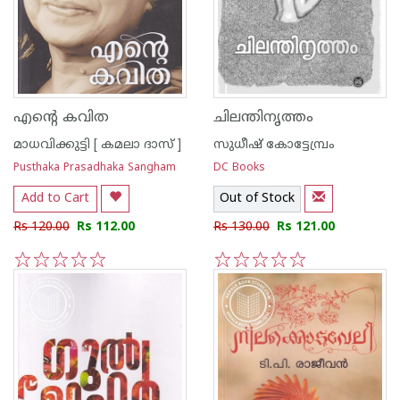
എന്റെ കവിത
ചിലന്തിനൃത്തം
മാധവിക്കുട്ടി [ കമലാ ദാസ് ]
സുധീഷ് കോട്ടേമ്പ്രം
Pusthaka Prasadhaka Sangham
DC Books
Add to Cart
Out of Stock
Rs 120.00
Rs 112.00
Rs 130.00
Rs 121.00
1
2
3
4
5
1
2
3
4
5