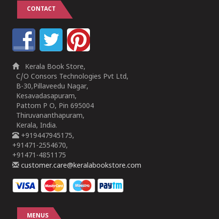
CONTACT
Kerala Book Store,
C/O Consors Technologies Pvt Ltd,
B-30,Pillaveedu Nagar,
Kesavadasapuram,
Pattom P O, Pin 695004
Thiruvananthapuram,
Kerala, India.
+919447945175,
+91471-2554670,
+91471-4851175
customer.care@keralabookstore.com
MENUS