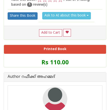
based on
review(s)
1
2
3
4
5
1
Ask to AI about this book
Share this Book
Add to Cart
Printed Book
Price
Rs 110.00
of
this
Book
Author റഫീക്ക് അഹമ്മദ്
is