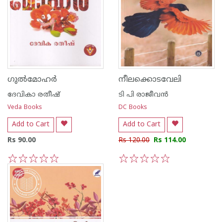
ഗുൽമോഹർ
നീലക്കൊടവേലി
ദേവികാ രതീഷ്
ടി പി രാജീവന്‍
Veda Books
DC Books
Add to Cart
Add to Cart
Rs 90.00
Rs 120.00
Rs 114.00
1
2
3
4
5
1
2
3
4
5