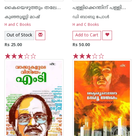
കൈയെഴുത്തും തലേലെഴുത്തും
പള്ളിക്കെന്തിന്‌ പള്ളിക്കൂടം
കുഞ്ഞുണ്ണി മാഷ്‌
ഡി ബാബു പോള്‍
H and C Books
H and C Books
Out of Stock
Add to Cart
Rs 25.00
Rs 50.00
1
2
3
4
5
1
2
3
4
5