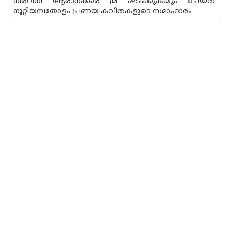
നിരവധി ആരാധകരെ മ്ര് ഷ്ടിക്കുകയും ചെയ്ത
നൂറ്റിയമ്പതോളം പ്രണയ കവിതകളുടെ സമാഹാരം