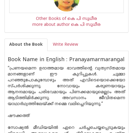
Other Books of കെ പി സുധീര
more about author കെ പി സുധീര
About the Book
Write Review
Book Name in English : Pranayamarmarangal
“പ്രണയമെന്ന ഉദാത്തമായ ഭാവത്തിന്റെ വ്യത്യസ്തമായ
മാനങ്ങളാണ് ഈ കുറിപ്പുകള്‍. ചുമ്മാ
പറഞ്ഞുപോകുമ്പോഴും അത് എവിടെയൊക്കെയോ
സ്പര്‍ശിക്കുന്നു. നോവായും കരുണയായും
ആനന്ദമായും പരിഭവമായും പിണക്കമായുമെല്ലാം അത്
ആടിത്തിമിര്‍ക്കുന്നു. അവസാനം ജീവിതമെന്ന
യാഥാര്‍ഥ്യത്തിലേയ്ക്ക് നമ്മെ വലിച്ചെറിയുന്നു.“
ഷൗക്കത്ത്
സോഷ്യല്‍ മീഡിയയില്‍ ഏറെ ചര്‍ച്ചചെയ്യപ്പെടുകയും