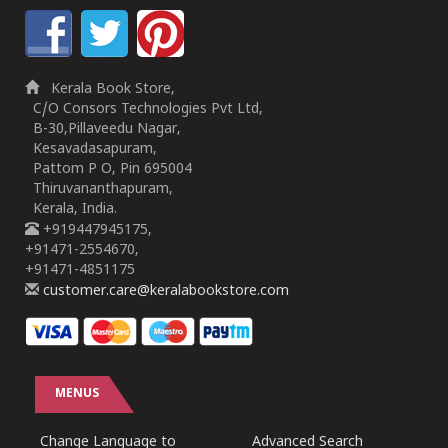
Kerala Book Store,
C/O Consors Technologies Pvt Ltd,
B-30,Pillaveedu Nagar,
Kesavadasapuram,
Pattom P O, Pin 695004
Thiruvananthapuram,
Kerala, India.
+919447945175,
+91471-2554670,
+91471-4851175
customer.care@keralabookstore.com
MENUS
Change Language to
Advanced Search