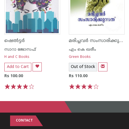
മരിച്ചവര്‍ സംസാരിക്കുന്നത്
ഷെല്‍ട്ടര്‍
സാറാ ജോസഫ്
എം കെ ഖരീം
H and C Books
Green Books
Add to Cart
Out of Stock
Rs 100.00
Rs 110.00
1
2
3
4
5
1
2
3
4
5
CONTACT