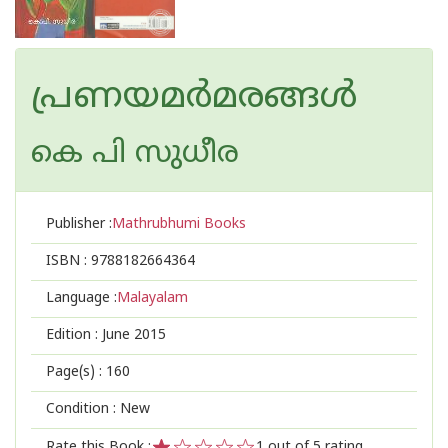
പ്രണയമര്‍മരങ്ങള്‍
കെ പി സുധീര
Publisher :
Mathrubhumi Books
ISBN :
9788182664364
Language :
Malayalam
Edition :
June 2015
Page(s) :
160
Condition : New
Rate this Book :
1
out of 5 rating,