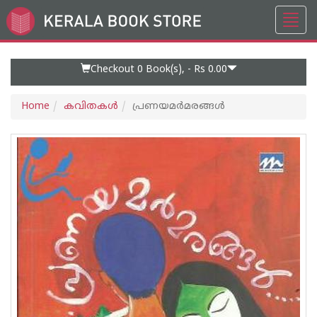
Toggl
Go
navig
to
Home
Page
Checkout 0
Book(s), -
Rs 0.00
Home
കവിതകള്‍
പ്രണയമര്‍മരങ്ങള്‍