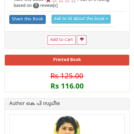
based on
review(s)
1
2
3
4
5
1
Ask to AI about this book
Share this Book
Add to Cart
Printed Book
Rs 125.00
Rs 116.00
Author കെ പി സുധീര