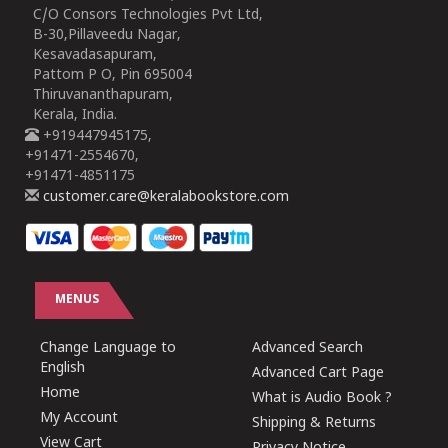
C/O Consors Technologies Pvt Ltd,
B-30,Pillaveedu Nagar,
Kesavadasapuram,
Pattom P O, Pin 695004
Thiruvananthapuram,
Kerala, India.
+919447945175,
+91471-2554670,
+91471-4851175
customer.care@keralabookstore.com
MENUS
Change Language to
Advanced Search
English
Advanced Cart Page
Home
What is Audio Book ?
My Account
Shipping & Returns
View Cart