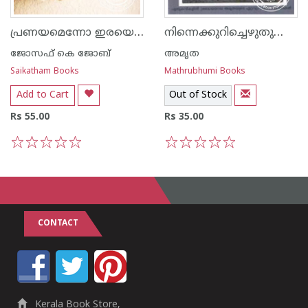
പ്രണയമെന്നോ ഇരയെന്നോ പേരിടാവുന്ന
നിന്നെക്കുറിച്ചെഴുതുമ്പോള്‍
ജോസഫ് കെ ജോബ്
അമൃത
Saikatham Books
Mathrubhumi Books
Add to Cart
Out of Stock
Rs 55.00
Rs 35.00
1
2
3
4
5
1
2
3
4
5
CONTACT
Kerala Book Store,