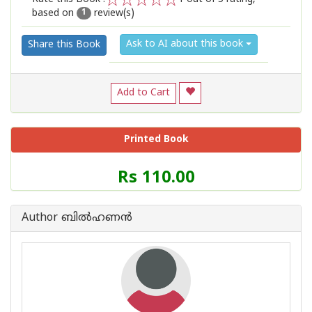
based on
review(s)
1
2
3
4
5
1
Ask to AI about this book
Share this Book
Add to Cart
Printed Book
Price
Rs 110.00
of
this
Book
Author ബില്‍ഹണന്‍
is