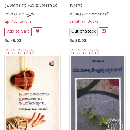
പ്രാണന്റെ പായാരങ്ങള്‍
ജൂണ്‍
സിബു വെച്ചൂര്‍
ബിജു കാഞ്ഞങ്ങാട്
Lipi Publications
Saikatham Books
Add to Cart
Out of Stock
Rs 45.00
Rs 50.00
1
2
3
4
5
1
2
3
4
5