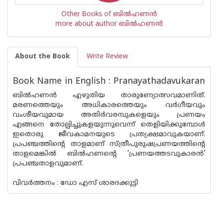
Other Books of ബില്‍ഹണന്‍
more about author ബില്‍ഹണന്‍
About the Book
Write Review
Book Name in English : Pranayathadavukaran
ബില്‍ഹണന്‍ എഴുതിയ താരുണ്യോത്സവമാണിത്.
മരണത്തെയും അധികാരത്തെയും വര്‍ഗീയവും
വംശീയവുമായ അതിര്‍വരമ്പുകളെയും പ്രണയം
എങ്ങനെ തോല്പിച്ചുകളയുന്നുവെന്ന് തെളിയിക്കുമ്പോള്‍
ഇതൊരു ജീവകാമനയുടെ പ്രത്യക്ഷമാവുകയാണ്.
പ്രപഞ്ചത്തിന്റെ താളമാണ് സ്ത്രീപുരുഷപ്രണയത്തിന്റെ
താളമെങ്കില്‍ ബില്‍ഹണന്റെ ’പ്രണയത്തടവുകാരന്‍’
പ്രപഞ്ചതാളവുമാണ്.
വിവര്‍ത്തനം : ഡോ എസ് ശാരദക്കുട്ടി