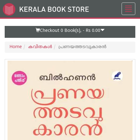
Toggl
Go
navig
to
Home
Page
Checkout 0
Book(s), -
Rs 0.00
Home
കവിതകള്‍
പ്രണയത്തടവുകാരന്‍