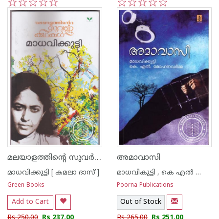
1
2
3
4
5
1
2
3
4
5
മലയാളത്തിന്റെ സുവര്‍ണ്ണ കഥകള്‍ - മാധവിക്കുട്ടി
അമാവാസി
മാധവിക്കുട്ടി [ കമലാ ദാസ് ]
മാധവികുട്ടി , കെ എല്‍ മോഹനവര്‍മ്മ
Green Books
Poorna Publications
Add to Cart
Out of Stock
Rs 250.00
Rs 237.00
Rs 265.00
Rs 251.00