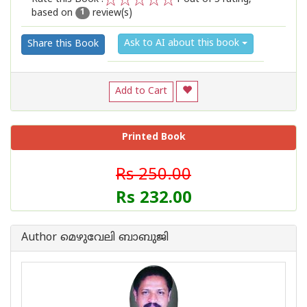
based on
review(s)
1
2
3
4
5
1
Ask to AI about this book
Share this Book
Add to Cart
Printed Book
Rs 250.00
Rs 232.00
Author മെഴുവേലി ബാബുജി