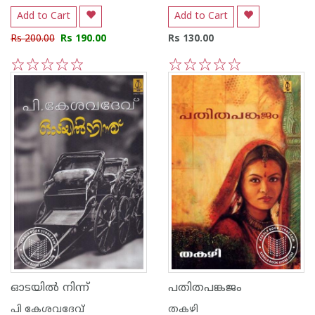
Add to Cart
Add to Cart
Rs 200.00
Rs 190.00
Rs 130.00
1
2
3
4
5
1
2
3
4
5
ഓടയില്‍ നിന്ന്
പതിതപങ്കജം
പി കേശവദേവ്‌
തകഴി