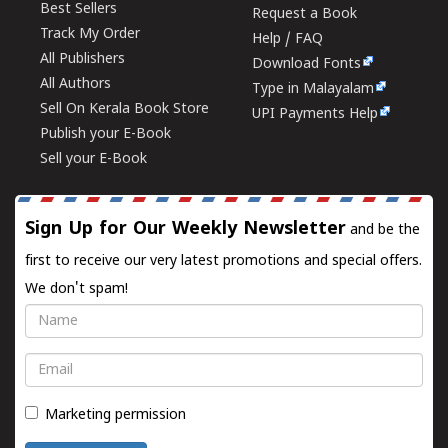
Best Sellers
Request a Book
Track My Order
Help / FAQ
All Publishers
Download Fonts
All Authors
Type in Malayalam
Sell On Kerala Book Store
UPI Payments Help
Publish your E-Book
Sell your E-Book
Sign Up for Our Weekly Newsletter
and be the
first to receive our very latest promotions and special offers.
We don't spam!
Name
Email
Marketing permission