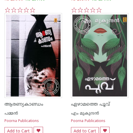
1
2
3
4
5
1
2
3
4
5
ആരണ്യകാണ്ഡം
ഏഴാമത്തെ പൂവ്
പമ്മന്‍
എം മുകുന്ദ‌ന്‍
Poorna Publications
Poorna Publications
Add to Cart
Add to Cart