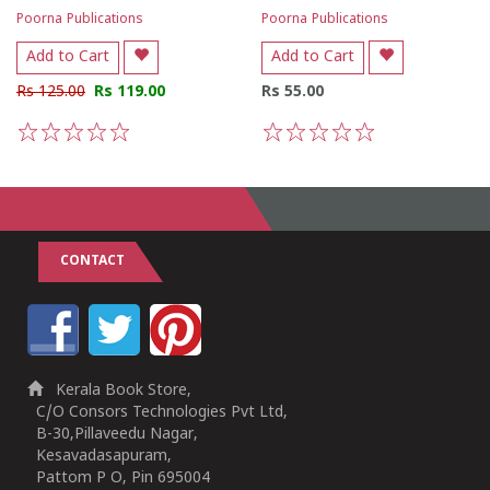
Poorna Publications
Poorna Publications
Add to Cart
Add to Cart
Rs 125.00
Rs 119.00
Rs 55.00
1
2
3
4
5
1
2
3
4
5
CONTACT
Kerala Book Store,
C/O Consors Technologies Pvt Ltd,
B-30,Pillaveedu Nagar,
Kesavadasapuram,
Pattom P O, Pin 695004