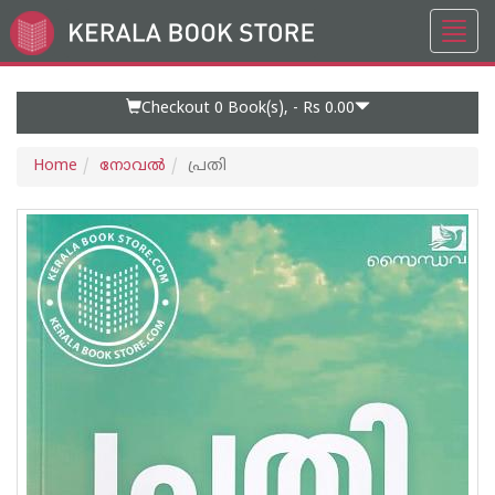
Toggl
Go
navig
to
Home
Page
Checkout 0
Book(s), -
Rs 0.00
Home
നോവല്‍
പ്രതി