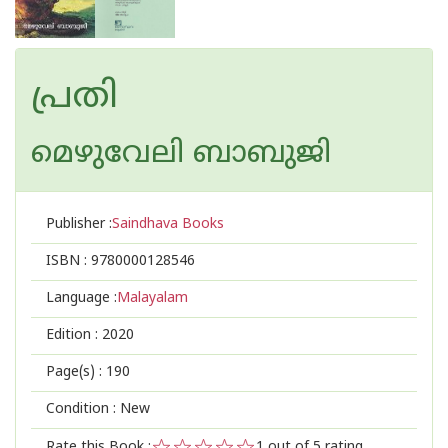
പ്രതി
മെഴുവേലി ബാബുജി
Publisher :
Saindhava Books
ISBN :
9780000128546
Language :
Malayalam
Edition :
2020
Page(s) :
190
Condition : New
Rate this Book :
1
out of 5 rating,