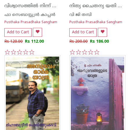
വിശ്വാസത്തില്‍ നിന്ന് വിപ്ലവത്തിലേക്ക്
നിത്യ ചൈതന്യ യതി അനുരാഗ പര്‍വ്വം
ഫാ സെബാസ്റ്റ്യന്‍ കാപ്പന്‍
വി ജി തമ്പി
Pusthaka Prasadhaka Sangham
Pusthaka Prasadhaka Sangham
Add to Cart
Add to Cart
Rs 120.00
Rs 112.00
Rs 200.00
Rs 186.00
1
2
3
4
5
1
2
3
4
5