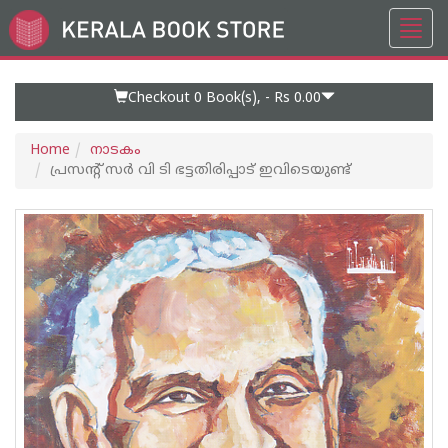
Toggl
Go
navig
to
Home
Page
Checkout 0
Book(s), -
Rs 0.00
Home
നാടകം
പ്രസന്റ് സര്‍ വി ടി ഭട്ടതിരിപ്പാട് ഇവിടെയുണ്ട്