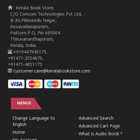
Kerala Book Store,
C/O Consors Technologies Pvt Ltd,
B-30,Pillaveedu Nagar,
Kesavadasapuram,
Pattom P O, Pin 695004
Thiruvananthapuram,
Kerala, India.
+919447945175,
+91471-2554670,
+91471-4851175
customer.care@keralabookstore.com
MENUS
Change Language to
Advanced Search
English
Advanced Cart Page
Home
What is Audio Book ?