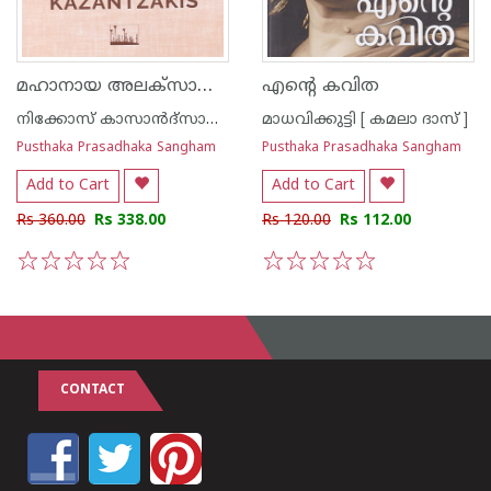
മഹാനായ അലക്സാണ്ടര്‍
എന്റെ കവിത
നിക്കോസ് കാസാന്‍ദ്സാകീസ്
മാധവിക്കുട്ടി [ കമലാ ദാസ് ]
Pusthaka Prasadhaka Sangham
Pusthaka Prasadhaka Sangham
Add to Cart
Add to Cart
Rs 360.00
Rs 338.00
Rs 120.00
Rs 112.00
1
2
3
4
5
1
2
3
4
5
CONTACT