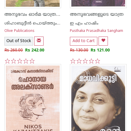
അനുഭവം ഓര്‍മ യാത്ര ശിഹാബുദ്ദീന്‍ പൊയ്ത്തുംകടവ്
അനുഭവങ്ങളുടെ യാത്ര
ശിഹാബുദ്ദീന്‍ പൊയ്ത്തുംകടവ്
ഇ എം ഹാഷിം
Olive Publications
Pusthaka Prasadhaka Sangham
Out of Stock
Add to Cart
Rs 260.00
Rs 242.00
Rs 130.00
Rs 121.00
1
2
3
4
5
1
2
3
4
5