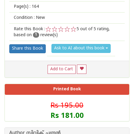
Page(s) :
164
Condition : New
Rate this Book :
5
out of 5 rating,
based on
review(s)
1
2
3
4
5
1
Ask to AI about this book
Share this Book
Add to Cart
Printed Book
Rs 195.00
Rs 181.00
Author സിവിക് ചന്ദ്രന്‍