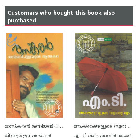
Customers who bought this book also
purchased
തസ്കര‌ന്‍ മണിയ‌ന്‍പിളളയുടെ ആത്മകഥ
അക്ഷരങ്ങളുടെ സ്വതന്ത്യ്രം
ജി ആര്‍ ഇന്ദുഗോപന്‍
എം ടി വാസുദേവന്‍ നായര്‍