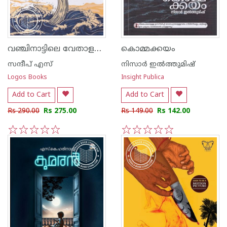
വഞ്ചിനാട്ടിലെ വേതാളങ്ങൾ
കൊമ്മക്കയം
സന്ദീപ് എസ്
നിസാർ ഇൽത്തുമിഷ്
Logos Books
Insight Publica
Add to Cart
Add to Cart
Rs 290.00
Rs 275.00
Rs 149.00
Rs 142.00
1
2
3
4
5
1
2
3
4
5