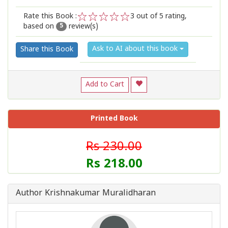
Rate this Book :
3
out of 5 rating,
based on
review(s)
1
2
3
4
5
5
Ask to AI about this book
Share this Book
Add to Cart
Printed Book
Rs 230.00
Rs 218.00
Author Krishnakumar Muralidharan