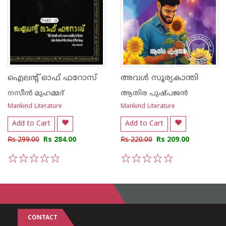
ഐലന്റ് ഓഫ് ഫറോസ്
അവൾ സൂര്യകാന്തി
നസീൻ മുഹമ്മദ്
ആതിര പുഷ്പജന്‍
Mankind Literature
Mankind Literature
Add to Cart
Add to Cart
Rs 299.00
Rs 284.00
Rs 220.00
Rs 209.00
1
2
3
4
5
1
2
3
4
5
CONTACT