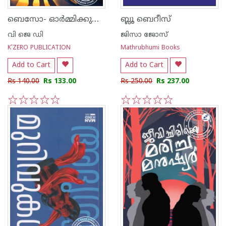
ബെസോ- ഓർമ്മിക്കുവാൻ ഒരു പ്രണയം
ബ്ലൂ ബെറീസ്
വി ജെ ഡി
ജിസാ ജോസ്
K'ZERO PUBLICATION
Mathrubhumi Books
Add to Cart
Add to Cart
Rs 140.00
Rs 133.00
Rs 250.00
Rs 237.00
1
2
3
4
5
1
2
3
4
5