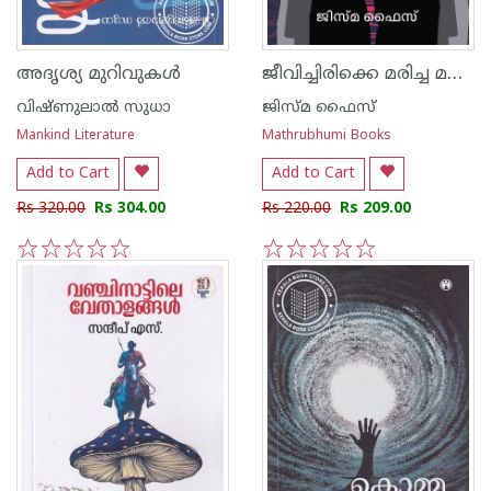
ജീവിച്ചിരിക്കെ മരിച്ച മനുഷ്യർ
അദൃശ്യ മുറിവുകൾ
വിഷ്ണുലാൽ സുധാ
ജിസ്മ ഫൈസ്
Mankind Literature
Mathrubhumi Books
Add to Cart
Add to Cart
Rs 320.00
Rs 304.00
Rs 220.00
Rs 209.00
1
2
3
4
5
1
2
3
4
5