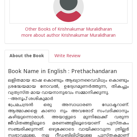
Other Books of Krishnakumar Muralidharan
more about author Krishnakumar Muralidharan
About the Book
Write Review
Book Name in English : Prethachandaran
ലളിതമായ ഭാഷ കൊണ്ടും ആഖ്യാനവൈവിധ്യം കൊണ്ടും
ശ്രദ്ധേയമായ നോവൽ, ഉദ്വേഗമുണർത്തുന്ന, തികച്ചും
വ്യത്യസ്‌ത മായ വായനാനുഭവം സമ്മാനിക്കുന്നു.
--അനൂപ് ശശികുമാർ
പ്രേമചന്ദ്രൻ ഒരു അസാധാരണ ഡോക്ടറാണ്.
ആത്മാക്കളെ കാണാ നും അവരോട് സംവദിക്കാനും
കഴിയുന്നൊരാൾ. അയാളുടെ മുന്നിലേക്ക് വരുന്ന
ജീവിതങ്ങളിലൂടെ മരണങ്ങളിലൂടെയാണ് പുസ്‌തകം
സഞ്ചരിക്കുന്നത്. ഒഴുക്കോടെ വായിക്കാവുന്ന ത്രില്ലർ
സ്വഭാവമുള്ള, നല്ല റീഡബിലിറ്റിയുള്ള പുസ്‌തകമാണ്