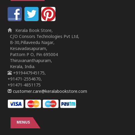
Kerala Book Store,
C/O Consors Technologies Pvt Ltd,
B-30,Pillaveedu Nagar,
Kesavadasapuram,
Pattom P O, Pin 695004
Thiruvananthapuram,
Kerala, India.
+919447945175,
+91471-2554670,
+91471-4851175
customer.care@keralabookstore.com
MENUS