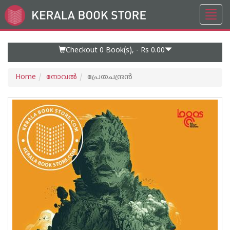
Toggl
Go
navig
to
Home
Page
Checkout 0
Book(s), -
Rs 0.00
Home
നോവല്‍
പ്രേതചന്ദ്രൻ