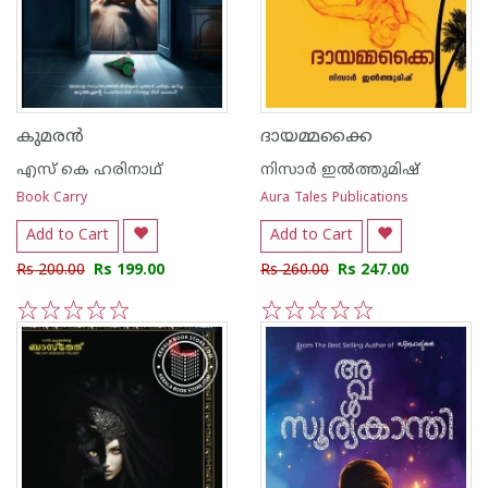
കുമരൻ
ദായമ്മക്കൈ
എസ് കെ ഹരിനാഥ്
നിസാർ ഇൽത്തുമിഷ്
Book Carry
Aura Tales Publications
Add to Cart
Add to Cart
Rs 200.00
Rs 199.00
Rs 260.00
Rs 247.00
1
2
3
4
5
1
2
3
4
5