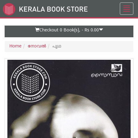
Toggl
Go
navig
to
Home
Page
Checkout 0
Book(s), -
Rs 0.00
Home
നോവല്‍
പൃഥ