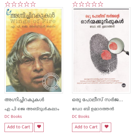
1
2
3
4
5
1
2
3
4
5
ഒരു പോലീസ് സര്‍ജന്റെ ഓര്‍മ്മക്കുറിപ്പുകള്‍
അഗ്നിച്ചിറകുകള്‍
എ പി ജെ അബ്ദുള്‍കലാം
ഡോ ബി ഉമാദത്തന്‍
DC Books
DC Books
Add to Cart
Add to Cart