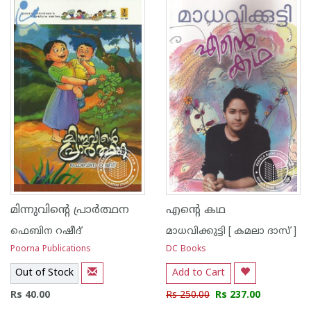
1
2
3
4
5
1
2
3
4
5
മിന്നുവിന്റെ പ്രാര്‍ത്ഥന
എന്റെ കഥ
ഫെബിന റഷീദ്
മാധവിക്കുട്ടി [ കമലാ ദാസ് ]
Poorna Publications
DC Books
Out of Stock
Add to Cart
Rs 40.00
Rs 250.00
Rs 237.00