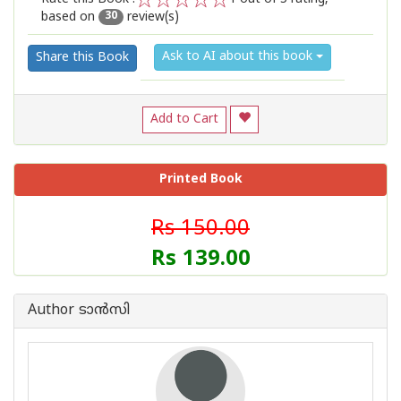
based on
review(s)
1
2
3
4
5
30
Ask to AI about this book
Share this Book
Add to Cart
Printed Book
Rs 150.00
Rs 139.00
Author ടാന്‍സി