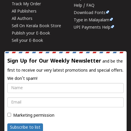
Track My Order
Help / FAQ
All Publishers
Download Fonts
All Authors
Type in Malayalam
Sell On Kerala Book Store
UPI Payments Help
Publish your E-Book
Sell your E-Book
Sign Up for Our Weekly Newsletter
and be the
first to receive our very latest promotions and special offers.
We don't spam!
Name
Email
Marketing permission
Subscribe to list