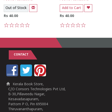
Out of Stock
Add to Cart
Rs 40.00
Rs 40.00
1
2
3
4
5
1
2
3
4
5
CONTACT
Kerala Book Store,
C/O Consors Technologies Pvt Ltd,
B-30,Pillaveedu Nagar,
Kesavadasapuram,
Pattom P O, Pin 695004
Thiruvananthapuram,