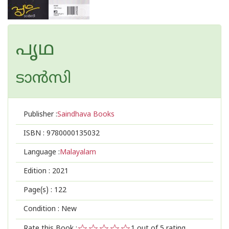
പൃഥ
ടാന്‍സി
Publisher :
Saindhava Books
ISBN :
9780000135032
Language :
Malayalam
Edition :
2021
Page(s) :
122
Condition : New
Rate this Book :
1
out of 5 rating,